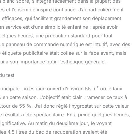
blanc sobre, s’intègre facilement dans la plupart des
raîchir l'air;Fonction de temporisation pour l'arrêt
es et l’ensemble inspire confiance. J’ai particulièrement
à l'heure normale ;Hygrostat - fonction pour une valeur
s efficaces, qui facilitent grandement son déplacement
pécifique ;Protection anti-débordement lorsque le
'eau est plein. CAPTEUR D'HUMIDITÉ AUTOMATIQUE:Le
n service est d’une simplicité enfantine : après avoir
midité intégré vous permet de régler l'humidité ambiante
 quelques heures, une précaution standard pour tout
tre 30% et 80%.Dès que cette humidité est atteinte,le
cateur s'éteint automatiquement pour économiser de
r. Le panneau de commande numérique est intuitif, avec des
tiquette publicitaire était collée sur la face avant, mais
l qui a son importance pour l’esthétique générale.
du test
rincipale, un espace ouvert d’environ 55 m² où le taux
n cette saison. L’objectif était clair : ramener ce taux à
utour de 55 %. J’ai donc réglé l’hygrostat sur cette valeur
e résultat a été spectaculaire. En à peine quelques heures,
significative. Au matin du deuxième jour, le voyant
 les 4,5 litres du bac de récupération avaient été