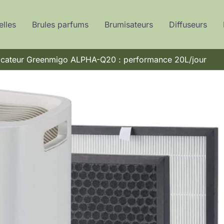
elles
Brules parfums
Brumisateurs
Diffuseurs
ficateur Greenmigo ALPHA-Q20 : performance 20L/jour