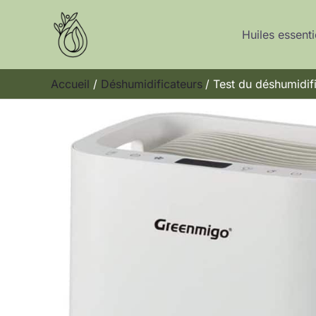
Aller
au
Huiles essenti
contenu
Accueil
Déshumidificateurs
Test du déshumidi