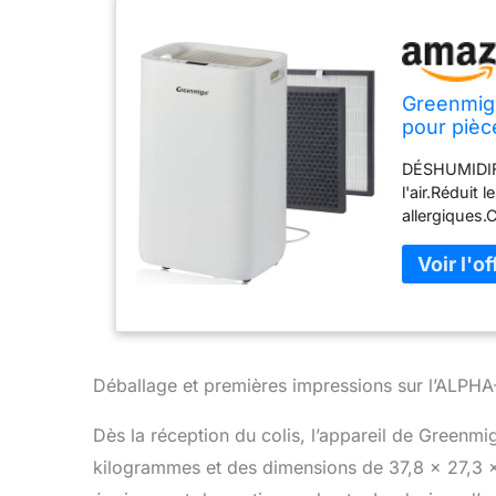
Greenmigo
pour pièc
Linge,Minu
DÉSHUMIDIFI
Silencieu
l'air.Réduit 
allergiques.
20L/jour.Co
home,hôpital
d'expositio
DÉSHUMIDIF
tuyau en op
les jours d
d'eau d'une t
Déballage et premières impressions sur l’ALPH
automatiquem
permet égale
Dès la réception du colis, l’appareil de Greenm
pendant que
kilogrammes et des dimensions de 37,8 x 27,3 
antibactérie
générateur d