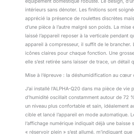
équipement domestique robuste. Le design, d’un 
également raf
intérieurs sans dénoter. Les finitions sont soigné
automatique 
apprécié la présence de roulettes discrètes mai
d'humidité s
réservoir d
d’une pièce à l’autre malgré son poids. La mise e
capteur d'hu
laissé l’appareil reposer à la verticale pendant
souhaitée en
déshumidifi
appareil à compresseur, il suffit de le branche
l'énergie.
icônes claires pour chaque fonction. Une grosse é
elle s’est retirée sans laisser de trace, un détai
Mise à l’épreuve : la déshumidification au cœur 
J’ai installé l’ALPHA-Q20 dans ma pièce de vie p
d’humidité oscillait constamment autour de 72 % e
un niveau plus confortable et sain, idéalement a
cible et lancé l’appareil en mode automatique. L
l’affichage numérique indiquait déjà une baisse 
« réservoir plein » s’est allumé, m’indiquant que