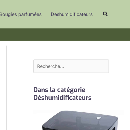
R
Recherche
e
Bougies parfumées
Déshumidificateurs
c
h
e
r
c
h
e
r
Dans la catégorie
Déshumidificateurs