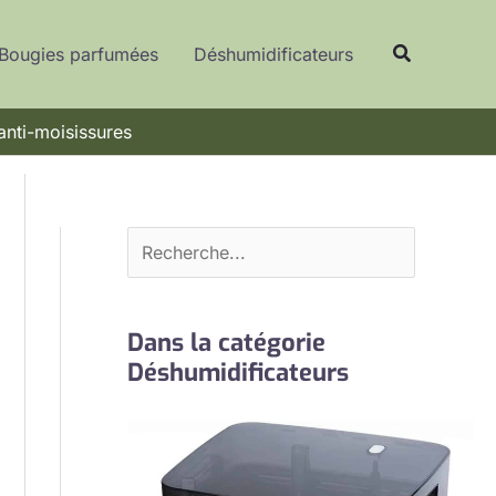
R
Recherche
e
Bougies parfumées
Déshumidificateurs
c
h
 anti-moisissures
e
r
c
h
e
r
Dans la catégorie
Déshumidificateurs