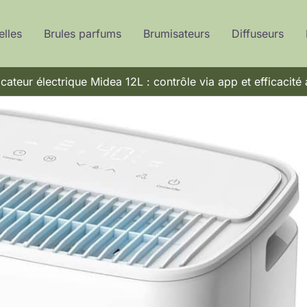
elles
Brules parfums
Brumisateurs
Diffuseurs
cateur électrique Midea 12L : contrôle via app et efficacité