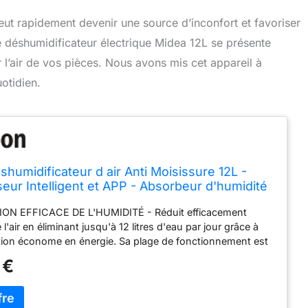
ut rapidement devenir une source d’inconfort et favoriser
le déshumidificateur électrique Midea 12L se présente
l’air de vos pièces. Nous avons mis cet appareil à
uotidien.
humidificateur d air Anti Moisissure 12L -
ur Intelligent et APP - Absorbeur d'humidité
e - Séchage du Linge, Capteur d'humidité Auto
ON EFFICACE DE L'HUMIDITÉ - Réduit efficacement
ondensation - Idéal pour 35m²
 l'air en éliminant jusqu'à 12 litres d'eau par jour grâce à
ion économe en énergie. Sa plage de fonctionnement est
% dans un maximum de 35 m2, idéal pour les salles de
 €
ous-sols, les buanderies, les cuisines et les chambres à
GESTION FACILE GRÂCE À L'APP - avec l'application
vous pouvez surveiller le niveau d'eau en temps réel et