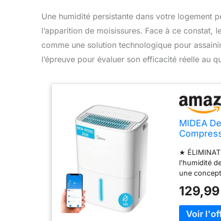
Une humidité persistante dans votre logement pe
l’apparition de moisissures. Face à ce constat, 
comme une solution technologique pour assainir 
l’épreuve pour évaluer son efficacité réelle au q
MIDEA Des
Compresse
electriqu
★ ÉLIMINATI
et anti-c
l'humidité de
une concept
de 30 à 85 
129,99
bains, les s
coucher. ★ 
SMARTHOME, 