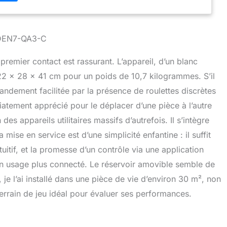
temps de remplissage - gardez votre maison exempte
vec ce déshumidificateur intelligent ! ★ RÉSERVOIR D'EAU
- il dispose d'un réservoir d'une capacité de 2,5L qui,
 rempli, l'appareil s'éteint automatiquement pour éviter de
2DEN7-QA3-C
l'énergie. Idéal pour prévenir les moisissures et protéger les
les murs de l'humidité. ★ MODE SÉCHAGE RAPIDE -
premier contact est rassurant. L’appareil, d’un blanc
écher facilement vos vêtements sans avoir recours au
2 x 28 x 41 cm pour un poids de 10,7 kilogrammes. S’il
 à des séchoirs coûteux. Idéal pour les jours humides ou
 COMPACT & SILENCIEUX - Avec un niveau sonore de
andement facilitée par la présence de roulettes discrètes
dB et des roues intégrées, ce déshumidificateur portable
diatement apprécié pour le déplacer d’une pièce à l’autre
our les petites pièces, les bureaux à domicile et les
es appareils utilitaires massifs d’autrefois. Il s’intègre
'enfants. ★ SATISFACTION GARANTIE - Nous disposons
 technique ininterrompu avec 170 points d'assistance
 mise en service est d’une simplicité enfantine : il suffit
artis dans toute la péninsule, les îles Canaries et le
itif, et la promesse d’un contrôle via une application
us offrons 2 ans de garantie, service et pièces de
un usage plus connecté. Le réservoir amovible semble de
r l'intermédiaire du vendeur.
 je l’ai installé dans une pièce de vie d’environ 30 m², non
terrain de jeu idéal pour évaluer ses performances.