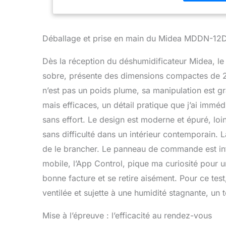
prédire le 
d'humidité a
EXTRACTIBLE 
lorsqu'il est
Déballage et prise en main du Midea MDDN-1
gaspiller de 
meubles et 
Dès la réception du déshumidificateur Midea, le 
permet de s
sobre, présente des dimensions compactes de 2
chauffage ou
pluvieux. ★
n’est pas un poids plume, sa manipulation est gr
seulement 36
mais efficaces, un détail pratique que j’ai immé
est parfait p
sans effort. Le design est moderne et épuré, loin d
chambres d
d'un service
sans difficulté dans un intérieur contemporain. La
technique rép
de le brancher. Le panneau de commande est intu
Portugal. No
mobile, l’App Control, pique ma curiosité pour 
rechange, pa
bonne facture et se retire aisément. Pour ce test,
ventilée et sujette à une humidité stagnante, un 
Mise à l’épreuve : l’efficacité au rendez-vous