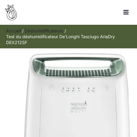
Aller
R
au
e
contenu
c
h
Accueil
Déshumidificateurs
Test du déshumidificateur De’Longhi Tasciugo AriaDry
e
DEX212SF
r
c
h
e
r