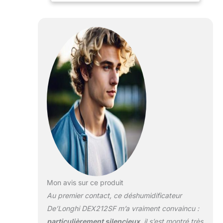
grâce à un filtre à poussière, un filtre
anti-allergie amovible et un filtre à
charbon actif PRÊT POUR LA VIE
QUOTIDIENNE : La fonction de
séchage du linge accélère le séchage
des vêtements, ce qui la rend parfaite
pour les chambres, les buanderies ou
les espaces partagés COMPACT ET
FACILE À DÉPLACER : Léger avec une
poignée intégrée, ce
déshumidificateur portable se déplace
facilement d'une pièce à l'autre selon
les besoins SANS DÉBORDEMENTS,
SANS SOUCIS : Le déshumidificateur
s'arrête automatiquement lorsque le
réservoir de 2,1 L est plein ; vous
pouvez également connecter le tuyau
Mon avis sur ce produit
inclus pour un drainage continu sans
Au premier contact, ce déshumidificateur
tracas
De’Longhi DEX212SF m’a vraiment convaincu :
particulièrement silencieux
, il s’est montré très