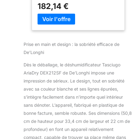
d'humidité, des allergènes et des
Blanc (DEX212SF)
182,14 €
mauvaises odeurs AIR PLUS PROPRE
ET PLUS SAIN : Le système de
filtration à 3 actions élimine la
poussière, les allergènes et les odeurs
grâce à un filtre à poussière, un filtre
anti-allergie amovible et un filtre à
Prise en main et design : la sobriété efficace de
charbon actif PRÊT POUR LA VIE
De’Longhi
QUOTIDIENNE : La fonction de
séchage du linge accélère le séchage
Dès le déballage, le déshumidificateur Tasciugo
des vêtements, ce qui la rend parfaite
AriaDry DEX212SF de De’Longhi impose une
pour les chambres, les buanderies ou
les espaces partagés COMPACT ET
impression de sérieux. Le design, tout en sobriété
FACILE À DÉPLACER : Léger avec une
avec sa couleur blanche et ses lignes épurées,
poignée intégrée, ce
s’intègre facilement dans n’importe quel intérieur
déshumidificateur portable se déplace
sans dénoter. L’appareil, fabriqué en plastique de
facilement d'une pièce à l'autre selon
les besoins SANS DÉBORDEMENTS,
bonne facture, semble robuste. Ses dimensions (50,8
SANS SOUCIS : Le déshumidificateur
cm de hauteur pour 33,4 cm de largeur et 22 cm de
s'arrête automatiquement lorsque le
profondeur) en font un appareil relativement
réservoir de 2,1 L est plein ; vous
compact, capable de trouver sa place même dans
pouvez également connecter le tuyau