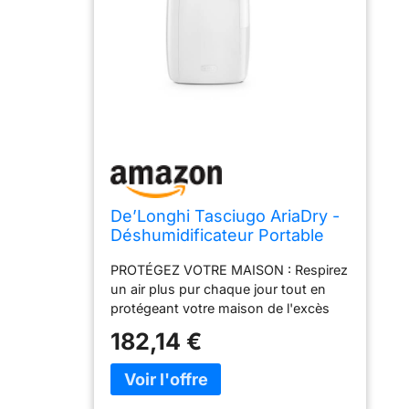
De’Longhi Tasciugo AriaDry -
Déshumidificateur Portable
pour la Maison, Filtration à 3
PROTÉGEZ VOTRE MAISON : Respirez
Actions, Élimination de
un air plus pur chaque jour tout en
l'Humidité 12L/24h, Séchage,
protégeant votre maison de l'excès
Anti-Moisissure, Silencieux,
d'humidité, des allergènes et des
Blanc (DEX212SF)
182,14 €
mauvaises odeurs AIR PLUS PROPRE
ET PLUS SAIN : Le système de
filtration à 3 actions élimine la
poussière, les allergènes et les odeurs