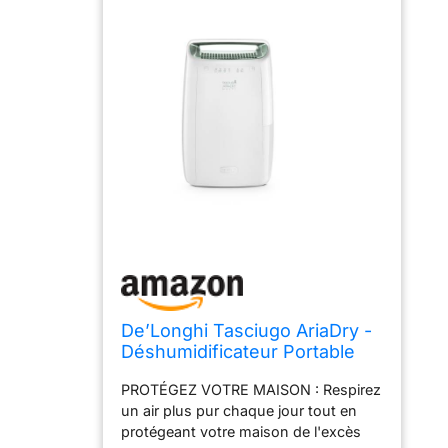
De’Longhi Tasciugo AriaDry -
Déshumidificateur Portable
pour la Maison, Filtration à 3
PROTÉGEZ VOTRE MAISON : Respirez
Actions, Élimination de
un air plus pur chaque jour tout en
l'Humidité 12L/24h, Séchage,
protégeant votre maison de l'excès
Anti-Moisissure, Silencieux,