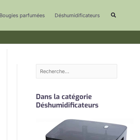
R
Recherche
e
Bougies parfumées
Déshumidificateurs
c
h
e
r
c
h
e
r
Dans la catégorie
Déshumidificateurs