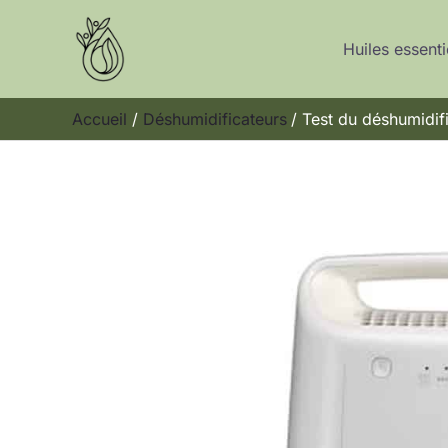
Aller
au
Huiles essenti
contenu
Accueil
Déshumidificateurs
Test du déshumidif