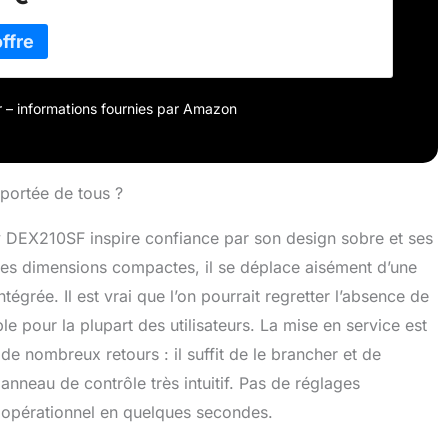
gie amovible et un filtre à charbon actif PRÊT POUR LA
IENNE : La fonction de séchage du linge accélère le
s vêtements, ce qui la rend parfaite pour les
 les buanderies ou les espaces partagés COMPACT ET
DÉPLACER : Léger avec une poignée intégrée, ce
icateur portable se déplace facilement d'une pièce à
our – informations fournies par Amazon
elon les besoins SANS DÉBORDEMENTS, SANS SOUCIS :
dificateur s'arrête automatiquement lorsque le
de 2,1 L est plein ; vous pouvez également connecter le
us pour un drainage continu sans tracas
a portée de tous ?
y DEX210SF inspire confiance par son design sobre et ses
ses dimensions compactes, il se déplace aisément d’une
tégrée. Il est vrai que l’on pourrait regretter l’absence de
le pour la plupart des utilisateurs. La mise en service est
de nombreux retours : il suffit de le brancher et de
anneau de contrôle très intuitif. Pas de réglages
t opérationnel en quelques secondes.