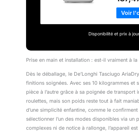
anti-aller
VIE QUOTID
séchage de
chambres,
FACILE À 
déshumidif
Disponibilité et prix à j
l'autre s
Le déshumi
réservoir 
tuyau incl
Prise en main et installation : est-il vraiment à l
Dès le déballage, le De’Longhi Tasciugo AriaDr
finitions soignées. Avec ses 10 kilogrammes et 
pièce à l’autre grâce à sa poignée de transport in
roulettes, mais son poids reste tout à fait maniab
d’une simplicité enfantine, comme le confirment 
sélectionner l’un des modes disponibles via un p
complexes ni de notice à rallonge, l’appareil es