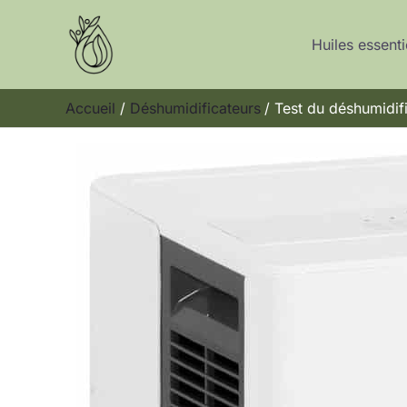
Aller
au
Huiles essenti
contenu
Accueil
Déshumidificateurs
Test du déshumidi