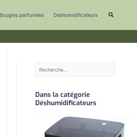
R
Recherche
e
Bougies parfumées
Déshumidificateurs
c
h
e
r
c
h
e
r
Dans la catégorie
Déshumidificateurs