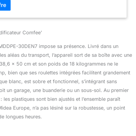
économiser de l'énergie, mais aussi de vous offrir un air
 en continu. CONTROLE PAR APP: Ce déshumidificateur est
avec MSmart Home, Google Home et Alexa, vous
 contrôler à distance l'appareil via l'application de votre
 CONCEPTION INNOVANTE: Le réservoir （3,2L) à tirage
dificateur Comfee’
ite le retrait et le nettoyage. Le réservoir est équipé d'un
e niveau d'eau, qui s'arrête automatiquement lorsque le
e’ MDDPE-30DEN7 impose sa présence. Livré dans un
t plein, évitant les débordements. SECHAGE DE
s aléas du transport, l’appareil sort de sa boîte avec une
le mode séchage vous permettra de sécher vos
us rapidement à l'intérieur, évitant les mauvaises odeurs
 38,6 x 50 cm et son poids de 18 kilogrammes ne le
ation de l'humidité. Cela protégera également les mûrs et
p, bien que ses roulettes intégrées facilitent grandement
 contre les risques de moisissures. DRAINAGE CONTINU:
ique blanc, est sobre et fonctionnel, s’intégrant sans
re équipé d'un réservoir amovible de 3,2L, un tuyau de
inclus de ce kit, vous éviter de devoir vider le réservoir
e soit un garage, une buanderie ou un sous-sol. Au premier
ONSOMMATION FAIBLE: Le déshumidificateur utilise le
 : les plastiques sont bien ajustés et l’ensemble paraît
naturel R290 et un compresseur qualifié, donc la
idea Europe, n’a pas lésiné sur la robustesse, un point
n électrique est de 640W par heure.
de longues heures.