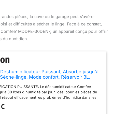
grandes pièces, la cave ou le garage peut s’avérer
si et difficultés à sécher le linge. Face à ce constat,
ur Comfee’ MDDPE-30DEN7, un appareil conçu pour offrir
s du quotidien.
éshumidificateur Puissant, Absorbe jusqu'à
 Sèche-linge, Mode confort, Réservoir 3L,
 24H, Idéal pour grandes pièces de 58-73㎡,
ICATION PUISSANTE: Le déshumidificateur Comfee
ous-sol
'à 30 litres d'humidité par jour, idéal pour les pièces de
Il résout efficacement les problèmes d'humidité dans les
faces, garantissant un confort op MODE CONFORT : Dans
 €
ORT, le déshumidificateur fonctionne à maintenir le
idité intérieure entre 45% et 55%, ce qui permet non