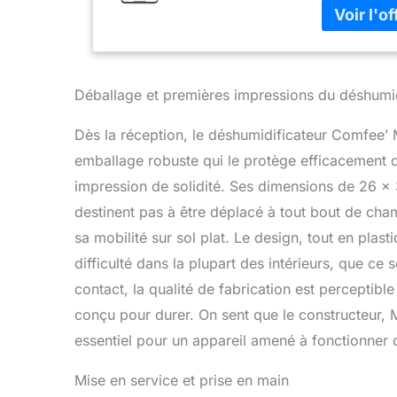
seulement d'
confortable
compatible 
permettant de
smartphone.
Déballage et premières impressions du déshumi
latéral facil
indicateur d
Dès la réception, le déshumidificateur Comfe
réservoir es
emballage robuste qui le protège efficacement de
VETEMENTS: 
vêtements pl
impression de solidité. Ses dimensions de 26 x
et l'augment
destinent pas à être déplacé à tout bout de cham
les meubles
sa mobilité sur sol plat. Le design, tout en plast
En plus d'êt
drainage est 
difficulté dans la plupart des intérieurs, que c
vous-même C
contact, la qualité de fabrication est perceptible
réfrégérant 
conçu pour durer. On sent que le constructeur, M
consommatio
essentiel pour un appareil amené à fonctionner 
Mise en service et prise en main