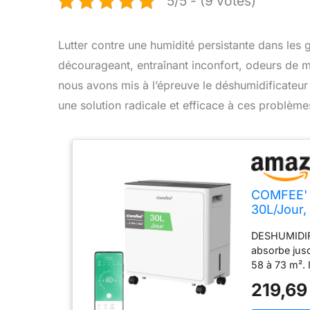
5/5 - (9 votes)
Lutter contre une humidité persistante dans les 
décourageant, entraînant inconfort, odeurs de moi
nous avons mis à l’épreuve le déshumidificate
une solution radicale et efficace à ces problème
COMFEE' D
30L/Jour,
Minuterie
DESHUMIDIF
Garage, S
absorbe jusqu
58 à 73 m². 
grandes sur
219,69
le mode CONF
niveau d'hum