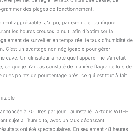
tive et permet de régler le taux d’humidité désiré, de
programmer des plages de fonctionnement.
ement appréciable. J’ai pu, par exemple, configurer
rant les heures creuses la nuit, afin d’optimiser la
galement de surveiller en temps réel le taux d’humidité de
on. C’est un avantage non négligeable pour gérer
 cave. Un utilisateur a noté que l’appareil ne s’arrêtait
, ce que je n’ai pas constaté de manière flagrante lors de
elques points de pourcentage près, ce qui est tout à fait
outable
nnoncée à 70 litres par jour, j’ai installé l’Aktobis WDH-
nt sujet à l’humidité, avec un taux dépassant
résultats ont été spectaculaires. En seulement 48 heures