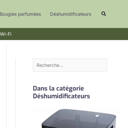
R
Recherche
e
Bougies parfumées
Déshumidificateurs
c
h
 Wi-Fi
e
r
c
h
e
r
Dans la catégorie
Déshumidificateurs