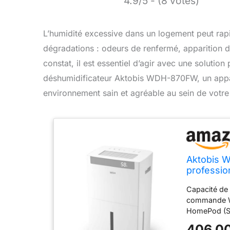
4.9/5 - (8 votes)
L’humidité excessive dans un logement peut rap
dégradations : odeurs de renfermé, apparition d
constat, il est essentiel d’agir avec une soluti
déshumidificateur Aktobis WDH-870FW, un appar
environnement sain et agréable au sein de votre 
Aktobis W
profession
Capacité de 
commande Wi
HomePod (Sir
cible est at
406,00