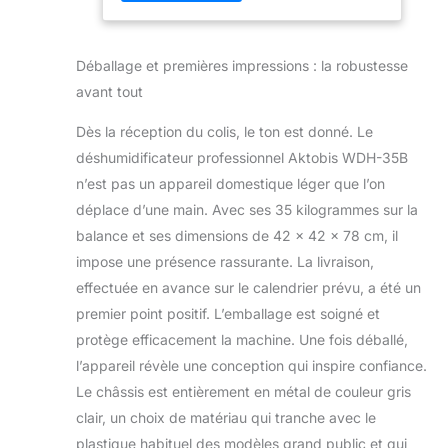
d'un compresseur rotatif à haut
rendement Ce compresseur est l'un
des plus puissants sur le marché !
Déballage et premières impressions : la robustesse
Fonction de dégivrage professionnel
avant tout
automatique + Auto-Stop lorsque le
réservoir de condensation est plein +
Dès la réception du colis, le ton est donné. Le
Mobilité très facile grâce aux poignées
déshumidificateur professionnel Aktobis WDH-35B
de transport et aux grands pneus de
roulement pour une conduite sûre sur
n’est pas un appareil domestique léger que l’on
les marches et les terrains accidentés
déplace d’une main. Avec ses 35 kilogrammes sur la
! Réservoir de condensat amovible +
balance et ses dimensions de 42 x 42 x 78 cm, il
Possibilité de raccorder un tuyau pour
impose une présence rassurante. La livraison,
l'évacuation sans fin du condensat +
Boîtier/châssis métallique à
effectuée en avance sur le calendrier prévu, a été un
revêtement en poudre !
premier point positif. L’emballage est soigné et
protège efficacement la machine. Une fois déballé,
l’appareil révèle une conception qui inspire confiance.
Le châssis est entièrement en métal de couleur gris
clair, un choix de matériau qui tranche avec le
plastique habituel des modèles grand public et qui