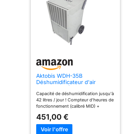
Aktobis WDH-35B
Déshumidificateur d'air
professionel| jusqu’à 42 L/jour
Capacité de déshumidification jusqu'à
42 litres / jour ! Compteur d'heures de
fonctionnement (calibré MID) +
empilable + témoin lumineux de
451,00 €
fonctionnement ! Poursuite
automatique du fonctionnement
après une panne de courant + Equipé