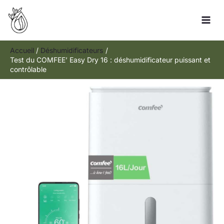
Aller
Rechercher
au
contenu
Accueil
Déshumidificateurs
Test du COMFEE’ Easy Dry 16 : déshumidificateur puissant et
contrôlable