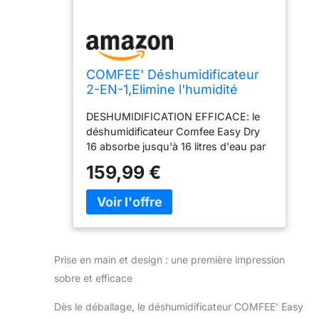
COMFEE' Déshumidificateur
2-EN-1,Elimine l'humidité
jusqu'à 16L-Jour, Purification
DESHUMIDIFICATION EFFICACE: le
d'air avec ioniseur, 4 Modes,
déshumidificateur Comfee Easy Dry
Fonction Air Swing, Contrôle
16 absorbe jusqu'à 16 litres d'eau par
APP, Idéal pour pièces de 29-
jour, idéal pour les pièces de 29 à 44
44㎡, Easy Dry 16
159,99 €
㎡. Il élimine efficacement l'humidité et
les moissisures, en réduisant les
dommages imposés aux
électroménagers à cause de l'air
hyper humide. PURIFICATION D'AIR: A
l'aide d'un ioniseur, ce
Prise en main et design : une première impression
déshumidificateur d'air apporte de l'air
sobre et efficace
sain et propre, en émettant des
milions d'ions négatif pour absorber
Dès le déballage, le déshumidificateur COMFEE’ Easy
les polluants atmosphériques. APP