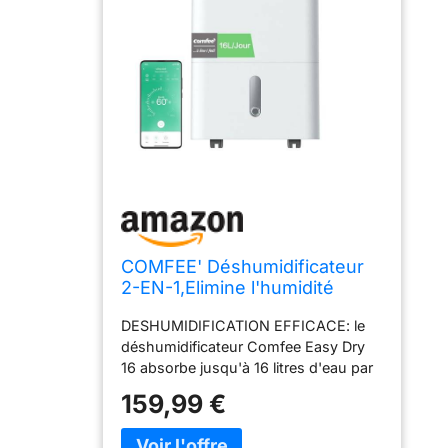
COMFEE' Déshumidificateur
2-EN-1,Elimine l'humidité
jusqu'à 16L-Jour, Purification
DESHUMIDIFICATION EFFICACE: le
d'air avec ioniseur, 4 Modes,
déshumidificateur Comfee Easy Dry
Fonction Air Swing, Contrôle
16 absorbe jusqu'à 16 litres d'eau par
APP, Idéal pour pièces de 29-
jour, idéal pour les pièces de 29 à 44
44㎡, Easy Dry 16
159,99 €
㎡. Il élimine efficacement l'humidité et
les moissisures, en réduisant les