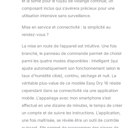
440W par heure. GRANDE MOBILITÉ:
et la sortie pour le tuyau de vidange continue, un
Grâce aux poignées insérées et aux
composant inclus qui s’avérera précieux pour une
roulettes, vous pouvez facilement
utilisation intensive sans surveillance.
déplacer le déshumidificateur
n'importe ou, tel que votre salon,
Mise en service et connectivité : la simplicité au
salles de bain ou sous-sol. DEUX ANS
rendez-vous ?
DE GARANTIE: Comfee souhaite vous
donner pleine satisfaction, et vous
La mise en route de l’appareil est intuitive. Une fois
offre une garantie de deux ans pour
branché, le panneau de commande permet de choisir
tous ses produits vendus. Important:
pour une efficacité optimale, il est
parmi les quatre modes disponibles : intelligent (qui
recommandé de nettoyer le filtre de
ajuste automatiquement son fonctionnement selon le
cet appareil toutes les deux semaines,
taux d’humidité cible), continu, séchage et nuit. La
celui-ci se trouvant directement sur la
véritable plus-value de ce modèle Easy Dry 16 réside
grille à l’arrière de l’appareil.
cependant dans sa connectivité via une application
mobile. L’appairage avec mon smartphone s’est
effectué en une dizaine de minutes, le temps de créer
un compte et de suivre les instructions. L’application,
une fois maîtrisée, se révèle être un outil de contrôle
puissant. Elle permet de programmer des plages de