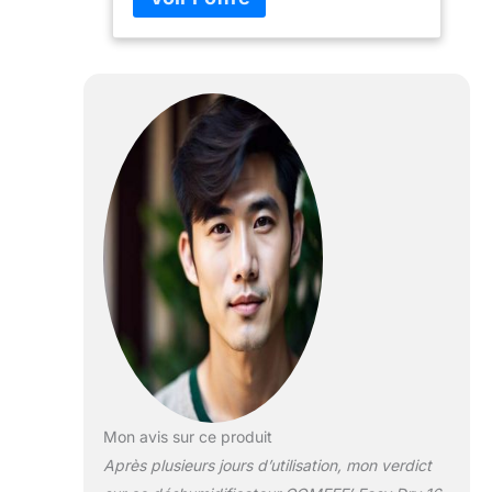
dommages imposés aux
électroménagers à cause de l'air
hyper humide. PURIFICATION D'AIR: A
l'aide d'un ioniseur, ce
déshumidificateur d'air apporte de l'air
sain et propre, en émettant des
milions d'ions négatif pour absorber
les polluants atmosphériques. APP
CONTROL: En tant que
déshumidificateur connecté, Easy Dry
vous permet de régler les paramètres
n'importe quand et n'importe où avec
l'application NetHome Plus. Notre
appareil est aussi compatible avec
Alexa et Google Home. MULTI-
FONCTION: 4 modes sont à choix
d'après votre besoin. C'est-à-dire,
NORMAL, CONTINU, SÉCHAGE,
INTELLIGENT. Le mode séchage sert
Mon avis sur ce produit
à sécher les vêtement dans les jours
Après plusieurs jours d’utilisation, mon verdict
de pluie. Pour celui intelligent, le
déshumidificateur fonctionne à