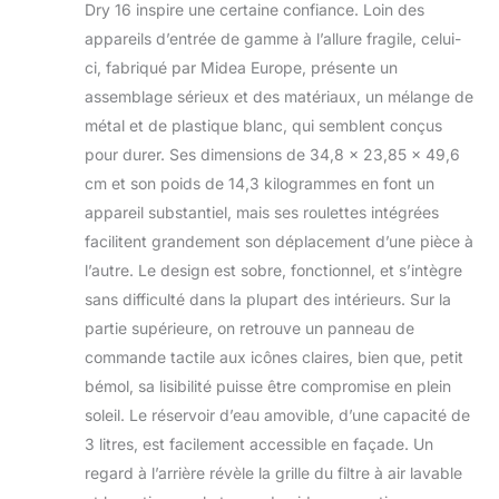
Dry 16 inspire une certaine confiance. Loin des
CONTROL: En tant que
déshumidificateur connecté, Easy Dry
appareils d’entrée de gamme à l’allure fragile, celui-
vous permet de régler les paramètres
ci, fabriqué par Midea Europe, présente un
n'importe quand et n'importe où avec
assemblage sérieux et des matériaux, un mélange de
l'application NetHome Plus. Notre
métal et de plastique blanc, qui semblent conçus
appareil est aussi compatible avec
Alexa et Google Home. MULTI-
pour durer. Ses dimensions de 34,8 x 23,85 x 49,6
FONCTION: 4 modes sont à choix
cm et son poids de 14,3 kilogrammes en font un
d'après votre besoin. C'est-à-dire,
appareil substantiel, mais ses roulettes intégrées
NORMAL, CONTINU, SÉCHAGE,
facilitent grandement son déplacement d’une pièce à
INTELLIGENT. Le mode séchage sert
à sécher les vêtement dans les jours
l’autre. Le design est sobre, fonctionnel, et s’intègre
de pluie. Pour celui intelligent, le
sans difficulté dans la plupart des intérieurs. Sur la
déshumidificateur fonctionne à
partie supérieure, on retrouve un panneau de
maintenir le niveau d'humidité
commande tactile aux icônes claires, bien que, petit
intérieure entre 45% et 55%, le taux
jugé le plus agréable pour certains.
bémol, sa lisibilité puisse être compromise en plein
FAIBLE CONSOMMATION: Grâce au
soleil. Le réservoir d’eau amovible, d’une capacité de
compresseur de haute efficacité et
3 litres, est facilement accessible en façade. Un
son réfrigérant naturel R290, le
regard à l’arrière révèle la grille du filtre à air lavable
déshumidificateur ne consomme que