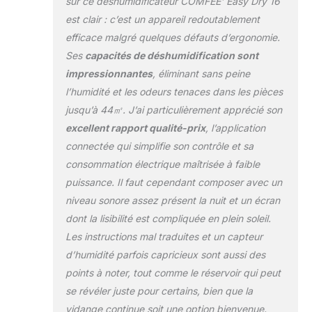
sur ce déshumidificateur COMFEE’ Easy Dry 16
maintenir le niveau d'humidité
est clair : c’est un appareil redoutablement
intérieure entre 45% et 55%, le taux
efficace malgré quelques défauts d’ergonomie.
jugé le plus agréable pour certains.
Ses
capacités de déshumidification sont
FAIBLE CONSOMMATION: Grâce au
compresseur de haute efficacité et
impressionnantes
, éliminant sans peine
son réfrigérant naturel R290, le
l’humidité et les odeurs tenaces dans les pièces
déshumidificateur ne consomme que
jusqu’à 44㎡. J’ai particulièrement apprécié son
440W par heure. GRANDE MOBILITÉ:
excellent rapport qualité-prix
, l’application
Grâce aux poignées insérées et aux
roulettes, vous pouvez facilement
connectée qui simplifie son contrôle et sa
déplacer le déshumidificateur
consommation électrique maîtrisée à faible
n'importe ou, tel que votre salon,
puissance. Il faut cependant composer avec un
salles de bain ou sous-sol. DEUX ANS
niveau sonore assez présent la nuit et un écran
DE GARANTIE: Comfee souhaite vous
donner pleine satisfaction, et vous
dont la lisibilité est compliquée en plein soleil.
offre une garantie de deux ans pour
Les instructions mal traduites et un capteur
tous ses produits vendus. Important:
d’humidité parfois capricieux sont aussi des
pour une efficacité optimale, il est
points à noter, tout comme le réservoir qui peut
recommandé de nettoyer le filtre de
cet appareil toutes les deux semaines,
se révéler juste pour certains, bien que la
celui-ci se trouvant directement sur la
vidange continue soit une option bienvenue.