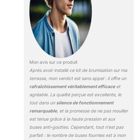
instantanément.
Tout est inclus
dans le carton: un
compresseur
programable 50
bars, une
télécommande, 6
buses anti gouttes,
6 raccords rapides,
Mon avis sur ce produit
10m de tuyau, 1
Après avoir installé ce kit de brumisation sur ma
filtre anti calcaire,
des accroches 6
terrasse, mon verdict est sans appel : il offre un
BUSES ET 10M DE
rafraîchissement véritablement efficace
et
TUYAU haute
agréable. La qualité perçue est excellente, le
pression pour
tout dans un
silence de fonctionnement
s'adapter à votre
terrase, parasol,
remarquable
, et la promesse de ne pas mouiller
serre, pergola. Vous
est tenue grâce à la haute pression et aux
pouvez couvrir
buses anti-gouttes. Cependant, tout n’est pas
20m² environ 50
parfait : le nombre de buses fournies est à mon
BARS DE PRESSION