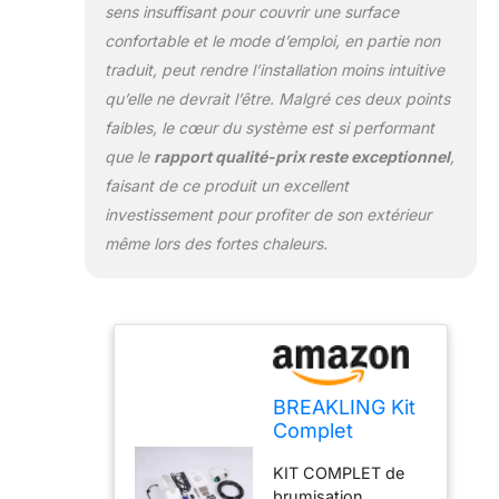
qui assure une
sens insuffisant pour couvrir une surface
brume fine qui
confortable et le mode d’emploi, en partie non
rafraichit sans
traduit, peut rendre l’installation moins intuitive
mouiller. Seul une
qu’elle ne devrait l’être. Malgré ces deux points
pression de 50 bars
minimum peut
faibles, le cœur du système est si performant
assurer une
que le
rapport qualité-prix reste exceptionnel
,
brumisation qui ne
faisant de ce produit un excellent
mouille pas
investissement pour profiter de son extérieur
TELECOMMANDE:
programmer à
même lors des fortes chaleurs.
distance la
fréquence de
brumisation
SYSTÈME À HAUTE
PRESSION : La
pompe haute
BREAKLING Kit
pression 50 bars
Complet
permet une
brumisateur
brumisation
KIT COMPLET de
terrasse Haute
uniforme et
brumisation