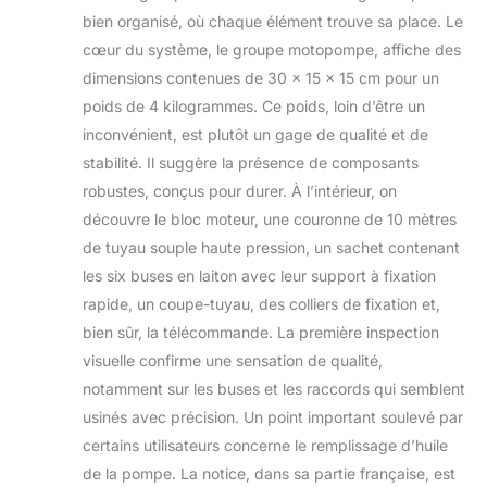
rafraichira
bien organisé, où chaque élément trouve sa place. Le
instantanément.
cœur du système, le groupe motopompe, affiche des
Tout est inclus
dimensions contenues de 30 x 15 x 15 cm pour un
dans le carton: un
poids de 4 kilogrammes. Ce poids, loin d’être un
compresseur
programable 50
inconvénient, est plutôt un gage de qualité et de
bars, une
stabilité. Il suggère la présence de composants
télécommande, 6
robustes, conçus pour durer. À l’intérieur, on
buses anti gouttes,
découvre le bloc moteur, une couronne de 10 mètres
6 raccords rapides,
10m de tuyau, 1
de tuyau souple haute pression, un sachet contenant
filtre anti calcaire,
les six buses en laiton avec leur support à fixation
des accroches 6
rapide, un coupe-tuyau, des colliers de fixation et,
BUSES ET 10M DE
bien sûr, la télécommande. La première inspection
TUYAU haute
pression pour
visuelle confirme une sensation de qualité,
s'adapter à votre
notamment sur les buses et les raccords qui semblent
terrase, parasol,
usinés avec précision. Un point important soulevé par
serre, pergola. Vous
certains utilisateurs concerne le remplissage d’huile
pouvez couvrir
20m² environ 50
de la pompe. La notice, dans sa partie française, est