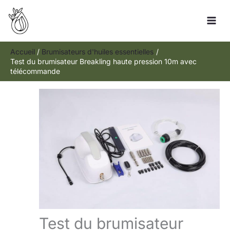
Aller
R
au
e
contenu
c
h
Accueil
Brumisateurs d'huiles essentielles
Test du brumisateur Breakling haute pression 10m avec
e
télécommande
r
c
h
e
r
Test du brumisateur