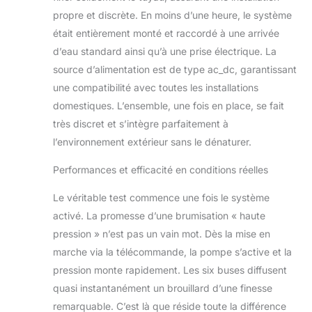
uniforme et
propre et discrète. En moins d’une heure, le système
homogène sur
toute la surface,
était entièrement monté et raccordé à une arrivée
offrant ainsi une
d’eau standard ainsi qu’à une prise électrique. La
solution efficace
source d’alimentation est de type ac_dc, garantissant
pour la gestion de
une compatibilité avec toutes les installations
la chaleur,
notamment lors de
domestiques. L’ensemble, une fois en place, se fait
journées chaudes.
très discret et s’intègre parfaitement à
l’environnement extérieur sans le dénaturer.
Performances et efficacité en conditions réelles
Le véritable test commence une fois le système
activé. La promesse d’une brumisation « haute
pression » n’est pas un vain mot. Dès la mise en
marche via la télécommande, la pompe s’active et la
pression monte rapidement. Les six buses diffusent
quasi instantanément un brouillard d’une finesse
remarquable. C’est là que réside toute la différence