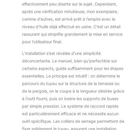
BARS DE PRESSION
effectivement peu diserte sur le sujet. Cependant,
qui assure une
après une vérification minutieuse, mon exemplaire,
brume fine qui
comme d’autres, est arrivé prêt à l’emploi avec le
rafraichit sans
niveau d’huile déjà effectué en usine. C’est un détail
mouiller. Seul une
pression de 50 bars
rassurant qui simplifie grandement la mise en service
minimum peut
pour l’utilisateur final.
assurer une
brumisation qui ne
L’installation s’est révélée d’une simplicité
mouille pas
déconcertante. Le manuel, bien qu’perfectible sur
TELECOMMANDE:
certains aspects, guide suffisamment pour les étapes
programmer à
distance la
essentielles. Le principe est intuitif : on détermine le
fréquence de
parcours du tuyau sur la structure de la terrasse ou
brumisation
de la pergola, on le coupe à la longueur désirée grâce
SYSTÈME À HAUTE
à l’outil fourni, puis on insère les supports de buses
PRESSION : La
pompe haute
par simple pression. Le système de raccord rapide
pression 50 bars
est particulièrement efficace et ne nécessite aucun
permet une
outil spécifique. Les colliers de serrage permettent de
brumisation
fixer solidement le tuyau, assurant une installation