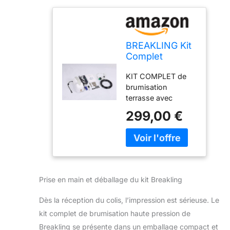
BREAKLING Kit
Complet
brumisateur
KIT COMPLET de
terrasse Haute
brumisation
Pression 6
terrasse avec
Buses Anti
temporisation de la
Gouttes - 10m
299,00 €
brumisation. Sa
de Tuyau -
pompe haute
télécommande
pression 50 bars
- climatisation
assure la diffusion
extérieur -
d'une brume fine
Rafraichit sans
qui ne mouille pas
mouiller
Prise en main et déballage du kit Breakling
INSTALLATION
FACILE: Le kit est
Dès la réception du colis, l’impression est sérieuse. Le
conçu pour une
kit complet de brumisation haute pression de
installation facile et
Breakling se présente dans un emballage compact et
rapide. Il vous