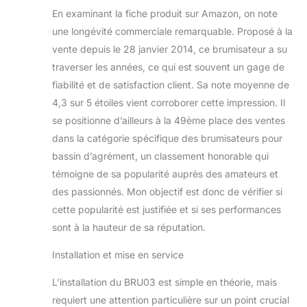
USAGE INTÉRIEUR
En examinant la fiche produit sur Amazon, on note
ET EXTÉRIEUR IP64
une longévité commerciale remarquable. Proposé à la
– Certifié IP64, ce
vente depuis le 28 janvier 2014, ce brumisateur a su
brumisateur résiste
aux projections
traverser les années, ce qui est souvent un gage de
d'eau et à la
fiabilité et de satisfaction client. Sa note moyenne de
poussière, utilisable
4,3 sur 5 étoiles vient corroborer cette impression. Il
aussi bien dans une
se positionne d’ailleurs à la 49ème place des ventes
serre, une véranda
ou un atelier de
dans la catégorie spécifique des brumisateurs pour
culture qu'en
bassin d’agrément, un classement honorable qui
extérieur dans une
témoigne de sa popularité auprès des amateurs et
fontaine décorative
des passionnés. Mon objectif est donc de vérifier si
ou un bassin.
TECHNOLOGIE
cette popularité est justifiée et si ses performances
ULTRASONIQUE
sont à la hauteur de sa réputation.
HAUTE
PERFORMANCE –
Installation et mise en service
Fonctionne par
oscillations
L’installation du BRU03 est simple en théorie, mais
électriques à très
requiert une attention particulière sur un point crucial