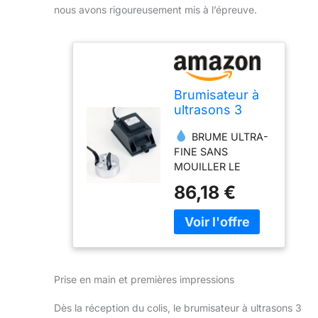
nous avons rigoureusement mis à l’épreuve.
Brumisateur à
ultrasons 3
cellules
BRUME ULTRA-
FINE SANS
MOUILLER LE
FEUILLAGE – Les 3
86,18 €
disques céramiques
20 mm vibrent à
fréquence
ultrasonique pour
produire des
gouttelettes
Prise en main et premières impressions
inférieures à 5
microns, hydratant
Dès la réception du colis, le brumisateur à ultrasons 3
vos plantes en