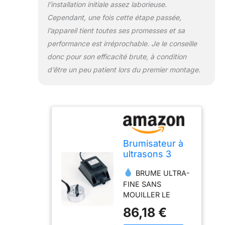
l’installation initiale assez laborieuse.
– Certifié IP64, ce
brumisateur résiste
Cependant, une fois cette étape passée,
aux projections
l’appareil tient toutes ses promesses et sa
d'eau et à la
performance est irréprochable. Je le conseille
poussière, utilisable
donc pour son efficacité brute, à condition
aussi bien dans une
serre, une véranda
d’être un peu patient lors du premier montage.
ou un atelier de
culture qu'en
extérieur dans une
fontaine décorative
ou un bassin.
TECHNOLOGIE
Brumisateur à
ULTRASONIQUE
ultrasons 3
HAUTE
cellules
PERFORMANCE –
BRUME ULTRA-
Fonctionne par
FINE SANS
oscillations
MOUILLER LE
électriques à très
FEUILLAGE – Les 3
haute fréquence
86,18 €
disques céramiques
(3× la vitesse du