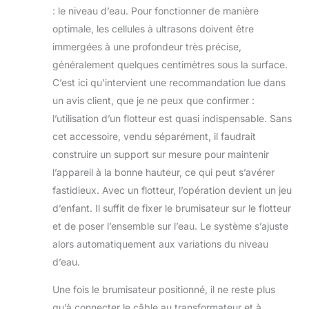
haute fréquence
: le niveau d’eau. Pour fonctionner de manière
(3× la vitesse du
optimale, les cellules à ultrasons doivent être
son) pour une
brumisation
immergées à une profondeur très précise,
silencieuse et
généralement quelques centimètres sous la surface.
économe en
C’est ici qu’intervient une recommandation lue dans
énergie ; compatible
un avis client, que je ne peux que confirmer :
avec un flotteur
l’utilisation d’un flotteur est quasi indispensable. Sans
pour couvrir de plus
grandes surfaces.
cet accessoire, vendu séparément, il faudrait
INSTALLATION
construire un support sur mesure pour maintenir
SIMPLE ET
l’appareil à la bonne hauteur, ce qui peut s’avérer
UTILISATION
fastidieux. Avec un flotteur, l’opération devient un jeu
OPTIMISÉE – Boîtier
en acier inoxydable
d’enfant. Il suffit de fixer le brumisateur sur le flotteur
robuste, poids net
et de poser l’ensemble sur l’eau. Le système s’ajuste
2,08 kg. Pour
alors automatiquement aux variations du niveau
préserver les
d’eau.
cellules céramiques,
connectez l'appareil
Une fois le brumisateur positionné, il ne reste plus
à un
programmateur sur
qu’à connecter le câble au transformateur et à