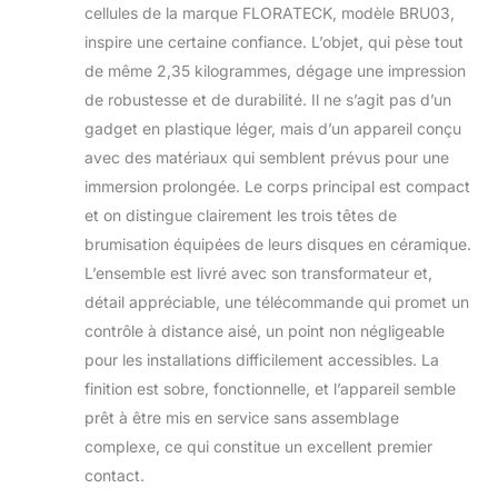
cellules de la marque FLORATECK, modèle BRU03,
douceur sans
inspire une certaine confiance. L’objet, qui pèse tout
risque de
moisissures ni de
de même 2,35 kilogrammes, dégage une impression
maladies foliaires.
de robustesse et de durabilité. Il ne s’agit pas d’un
IDÉAL POUR
gadget en plastique léger, mais d’un appareil conçu
SERRES ET
avec des matériaux qui semblent prévus pour une
CULTURES
SPÉCIALISÉES –
immersion prolongée. Le corps principal est compact
Régule efficacement
et on distingue clairement les trois têtes de
la température et le
brumisation équipées de leurs disques en céramique.
taux d'hygrométrie
L’ensemble est livré avec son transformateur et,
de vos espaces
horticoles, favorise
détail appréciable, une télécommande qui promet un
l'enracinement des
contrôle à distance aisé, un point non négligeable
boutures et
pour les installations difficilement accessibles. La
soutient la
finition est sobre, fonctionnelle, et l’appareil semble
croissance des
jeunes plants en
prêt à être mis en service sans assemblage
leur apportant
complexe, ce qui constitue un excellent premier
l'humidité
contact.
nécessaire.