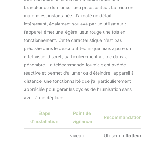
cycles intermittents
brancher ce dernier sur une prise secteur. La mise en
de 15 minutes
marche est instantanée. J’ai noté un détail
ON/OFF et utilisez
intéressant, également soulevé par un utilisateur :
de l'eau douce ou
l’appareil émet une légère lueur rouge une fois en
déminéralisée.
fonctionnement. Cette caractéristique n’est pas
précisée dans le descriptif technique mais ajoute un
effet visuel discret, particulièrement visible dans la
pénombre. La télécommande fournie s’est avérée
réactive et permet d’allumer ou d’éteindre l’appareil à
distance, une fonctionnalité que j’ai particulièrement
appréciée pour gérer les cycles de brumisation sans
avoir à me déplacer.
Étape
Point de
Recommandatio
d’installation
vigilance
Niveau
Utiliser un
flotteu