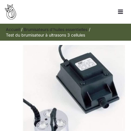
Aller
Rechercher
au
contenu
Accueil
Brumisateurs d'huiles essentielles
Test du brumisateur à ultrasons 3 cellules