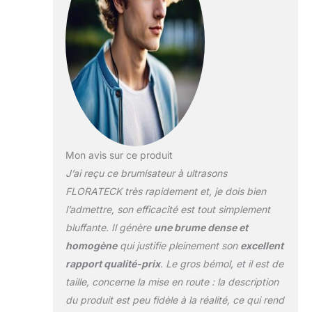
moisissures ni de
maladies foliaires.
IDÉAL POUR
SERRES ET
CULTURES
SPÉCIALISÉES –
Régule efficacement
la température et le
taux d'hygrométrie
de vos espaces
Mon avis sur ce produit
horticoles, favorise
J’ai reçu ce brumisateur à ultrasons
l'enracinement des
boutures et
FLORATECK très rapidement et, je dois bien
soutient la
l’admettre, son efficacité est tout simplement
croissance des
bluffante. Il génère
une brume dense et
jeunes plants en
homogène
qui justifie pleinement son
excellent
leur apportant
l'humidité
rapport qualité-prix
. Le gros bémol, et il est de
nécessaire.
taille, concerne la mise en route : la description
USAGE INTÉRIEUR
du produit est peu fidèle à la réalité, ce qui rend
ET EXTÉRIEUR IP64