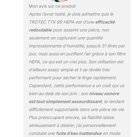
d’une capacité de 4 litres. L’appareil
Mon avis sur ce produit
s’arrête automatiquement lorsque le
Après l’avoir testé, je dois admettre que le
bac est plein et le signale par LED. Un
tuyau peut être raccordé au dos de
TROTEC TTK 99 HEPA est d’une
efficacité
l’appareil afin que l’eau de
redoutable
pour assainir une pièce, non
condensation puisse s’écouler en
seulement en capturant une quantité
permanence.
impressionnante d’humidité, jusqu’à 31 litres par
jour, mais aussi en purifiant l’air grâce à son filtre
HEPA, ce qui est un vrai plus. Son utilisation est
d’ailleurs assez simple et il se révèle très
performant pour sécher le linge rapidement.
Cependant, cette performance a un coût qui va
bien au-delà de son prix : son
niveau sonore
est tout simplement assourdissant
, le rendant
difficilement supportable dans une pièce de vie.
Plus préoccupant encore, sa fiabilité laisse
sérieusement à désirer, j’ai personnellement
constaté une
fuite d’eau inattendue
en mode