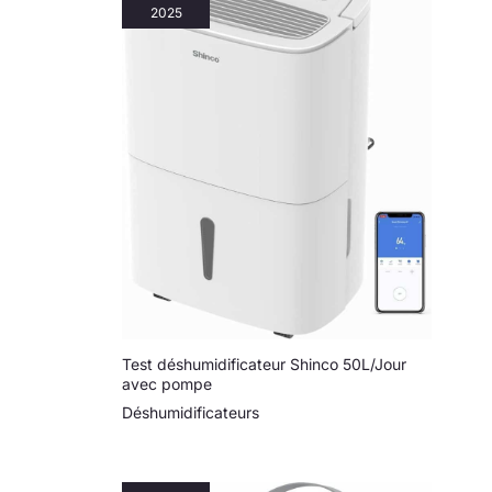
arrêt automatique quand il
offre une garantie de deux
2025
est plein + option de
ans pour tous ses produits
drainage continu par tuyau
vendus. Important: pour
pour un confort sans
une efficacité optimale, il
interruption. Ce
est recommandé de
déshumidificateur cave
nettoyer le filtre de cet
est idéal dans les sous-
appareil toutes les deux
sols ou pièces très
semaines, celui-ci se
humides. COMPACT,
trouvant directement sur la
ÉLÉGANT ET FACILE À
grille à l’arrière de
DÉPLACER : Son design
l’appareil.
moderne s’intègre
discrètement à tout
intérieur. Avec ses
roulettes et poignées, ce
dehumidificateurs maison
se déplace facilement
entre salon, chambre,
salle de bain ou sous-sol.
Test déshumidificateur Shinco 50L/Jour
avec pompe
Déshumidificateurs