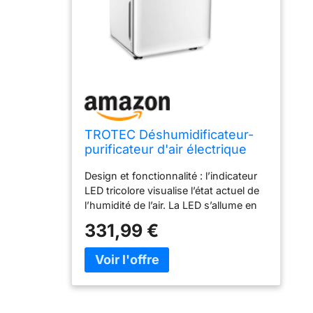
TROTEC Déshumidificateur-
purificateur d'air électrique
TTK 99 HEPA
Design et fonctionnalité : l’indicateur
LED tricolore visualise l’état actuel de
l’humidité de l’air. La LED s’allume en
bleu lorsque cette humidité descend
331,99 €
en-dessous de 50 %. Le vert indique
qu’elle se trouve dans la zone idéale,
entre 50 et 70 %. Rouge signale le
dépassement des 70 %. Le panneau
de commande du TTK 99 HEPA est
clair et intuitif. L’affichage numérique