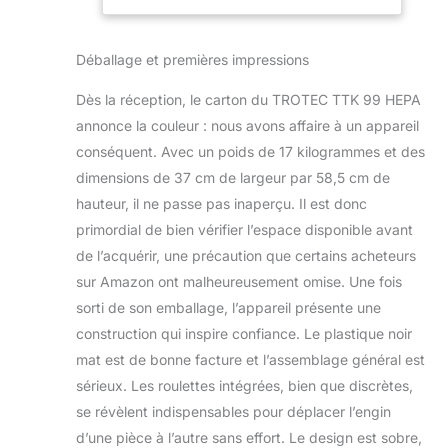
dépassement des 70 %. Le panneau
de commande du TTK 99 HEPA est
clair et intuitif. L’affichage numérique
Déballage et premières impressions
vous indique la valeur actuelle de
l’humidité relative dans la pièce, la
Dès la réception, le carton du TROTEC TTK 99 HEPA
valeur-cible d'humidité ainsi que le
annonce la couleur : nous avons affaire à un appareil
nombre d’heures de la minuterie. Très
conséquent. Avec un poids de 17 kilogrammes et des
simple à remplacer, le filtre HEPA
retient jusqu'à 95 % des polluants de
dimensions de 37 cm de largeur par 58,5 cm de
l’air ambiant, tels que les agents
hauteur, il ne passe pas inaperçu. Il est donc
pathogènes, les pollens, les spores de
primordial de bien vérifier l’espace disponible avant
moisissures, les poussières fines ou
de l’acquérir, une précaution que certains acheteurs
les allergènes. Le filtre à air, lui aussi
facile à extraire, retient les peluches et
sur Amazon ont malheureusement omise. Une fois
les poils d'animaux et s’essuie ou se
sorti de son emballage, l’appareil présente une
lave vite et simplement. Le bac
construction qui inspire confiance. Le plastique noir
collecteur d'eau amovible dispose
mat est de bonne facture et l’assemblage général est
d’une capacité de 4 litres. L’appareil
s’arrête automatiquement lorsque le
sérieux. Les roulettes intégrées, bien que discrètes,
bac est plein et le signale par LED. Un
se révèlent indispensables pour déplacer l’engin
tuyau peut être raccordé au dos de
d’une pièce à l’autre sans effort. Le design est sobre,
l’appareil afin que l’eau de