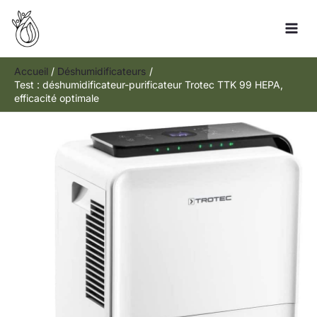
Aller
R
au
e
contenu
c
h
Accueil
Déshumidificateurs
Test : déshumidificateur-purificateur Trotec TTK 99 HEPA,
e
efficacité optimale
r
c
h
e
r