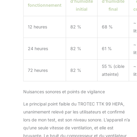
d’humidité
d’humidité
fonctionnement
initial
final
c
~
12 heures
82 %
68 %
li
~
24 heures
82 %
61 %
li
55 % (cible
~
72 heures
82 %
atteinte)
li
Nuisances sonores et points de vigilance
Le principal point faible du TROTEC TTK 99 HEPA,
unanimement relevé par les utilisateurs et confirmé
lors de mon test, est son niveau sonore. L’appareil n’a
qu’une seule vitesse de ventilation, et elle est
bruyante. Le bruit du compresseur et du ventilateur