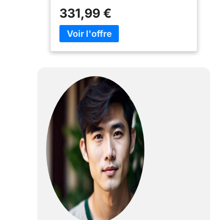
bleu lorsque cette humidité descend
331,99 €
en-dessous de 50 %. Le vert indique
qu’elle se trouve dans la zone idéale,
entre 50 et 70 %. Rouge signale le
dépassement des 70 %. Le panneau
de commande du TTK 99 HEPA est
clair et intuitif. L’affichage numérique
vous indique la valeur actuelle de
l’humidité relative dans la pièce, la
valeur-cible d'humidité ainsi que le
nombre d’heures de la minuterie. Très
simple à remplacer, le filtre HEPA
retient jusqu'à 95 % des polluants de
l’air ambiant, tels que les agents
pathogènes, les pollens, les spores de
moisissures, les poussières fines ou
les allergènes. Le filtre à air, lui aussi
facile à extraire, retient les peluches et
les poils d'animaux et s’essuie ou se
lave vite et simplement. Le bac
collecteur d'eau amovible dispose