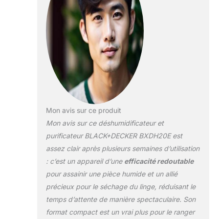
jusqu’à 24h, fonction sécurité enfant
pour bloquer les commandes et deux
vitesses de ventilation offrant un flux
d’air adapté. Niveau sonore réduit de
seulement 43 dB(A). 【RÉGLAGE DU
TAUX D’HUMIDITÉ】Choisissez le
niveau d’humidité idéal entre 30% et
80% grâce au sélecteur intégré. Le
système maintient automatiquement
une atmosphère équilibrée et
agréable, en évitant l’excès
Mon avis sur ce produit
d’humidité. 【PRATIQUE ET
Mon avis sur ce déshumidificateur et
ÉCOLOGIQUE】Compact et portable
avec poignée et roues pour un
purificateur BLACK+DECKER BXDH20E est
transport facile. Filtres amovibles
assez clair après plusieurs semaines d’utilisation
lavables pour un entretien simple.
: c’est un appareil d’une
efficacité redoutable
Utilise le gaz réfrigérant écologique
pour assainir une pièce humide et un allié
R290, réduisant l’impact
environnemental.
précieux pour le séchage du linge, réduisant le
temps d’attente de manière spectaculaire. Son
format compact est un vrai plus pour le ranger