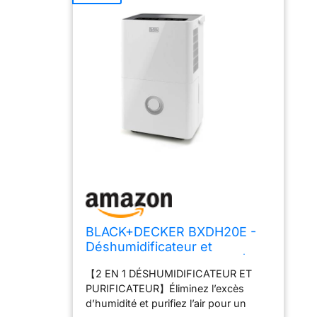
BLACK+DECKER BXDH20E -
Déshumidificateur et
purificateur d'air, 20L/jour|
【2 EN 1 DÉSHUMIDIFICATEUR ET
HEPA13| Fonction de séchage
PURIFICATEUR】Éliminez l’excès
des vêtements| 2 vitesses|
d’humidité et purifiez l’air pour un
Réservoir de 4L|