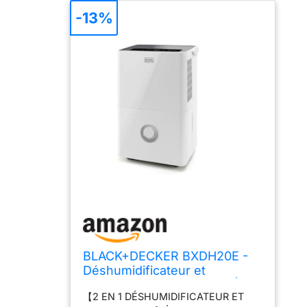
-13%
BLACK+DECKER BXDH20E -
Déshumidificateur et
purificateur d'air, 20L/jour|
【2 EN 1 DÉSHUMIDIFICATEUR ET
HEPA13| Fonction de séchage