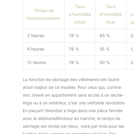
Taux
Taux
Temps de
d’humidité
d’humidité
c
fonctionnement
initial
final
(
2 heures
78 %
65 %
0
6 heures
78 %
55 %
1
12 heures
78 %
50 %
2
La fonction de séchage des vêtements est l’autre
atout majeur de ce modèle. Pour ceux qui, comme
moi, vivent en appartement sans accès à un sèche-
linge ou à un extérieur, c’est une véritable révolution.
En plaçant l’étendoir à linge dans une pièce fermée
avec le déshumidificateur en marche, le temps de
séchage est divisé par deux, voire par trois pour les
textiles épais comme les serviettes de bain. Fini