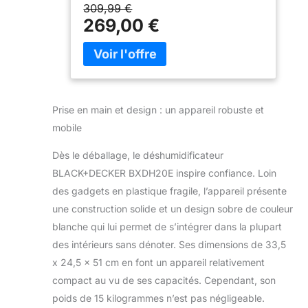
environnement sain, sans acariens,
Programmable 24h/24|
309,99 €
moisissures ni champignons. Filtre
Roues| Sécurité enfants
269,00 €
HEPA13 qui capture 99,97% des
particules fines. 【GRANDE CAPACITÉ
20L/24H】Idéal pour pièces jusqu’à
40m², ce déshumidificateur dispose
d’un réservoir transparent de 4L et
d’un système de drainage continu,
Prise en main et design : un appareil robuste et
parfait pour sécher le linge plus
mobile
rapidement et maintenir un air
confortable. 【PROGRAMMATION ET
Dès le déballage, le déshumidificateur
CONFORT】Minuterie programmable
BLACK+DECKER BXDH20E inspire confiance. Loin
jusqu’à 24h, fonction sécurité enfant
pour bloquer les commandes et deux
des gadgets en plastique fragile, l’appareil présente
vitesses de ventilation offrant un flux
une construction solide et un design sobre de couleur
d’air adapté. Niveau sonore réduit de
blanche qui lui permet de s’intégrer dans la plupart
seulement 43 dB(A). 【RÉGLAGE DU
des intérieurs sans dénoter. Ses dimensions de 33,5
TAUX D’HUMIDITÉ】Choisissez le
niveau d’humidité idéal entre 30% et
x 24,5 x 51 cm en font un appareil relativement
80% grâce au sélecteur intégré. Le
compact au vu de ses capacités. Cependant, son
système maintient automatiquement
poids de 15 kilogrammes n’est pas négligeable.
une atmosphère équilibrée et