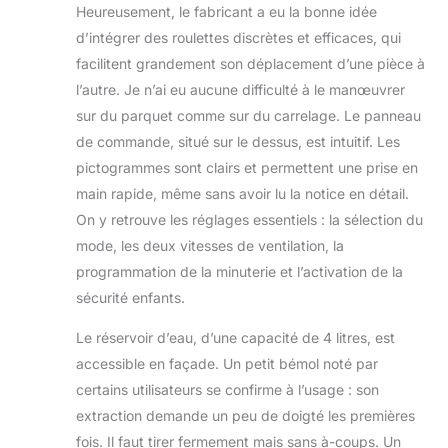
Heureusement, le fabricant a eu la bonne idée
agréable, en évitant l’excès
d’humidité. 【PRATIQUE ET
d’intégrer des roulettes discrètes et efficaces, qui
ÉCOLOGIQUE】Compact et portable
facilitent grandement son déplacement d’une pièce à
avec poignée et roues pour un
l’autre. Je n’ai eu aucune difficulté à le manœuvrer
transport facile. Filtres amovibles
sur du parquet comme sur du carrelage. Le panneau
lavables pour un entretien simple.
Utilise le gaz réfrigérant écologique
de commande, situé sur le dessus, est intuitif. Les
R290, réduisant l’impact
pictogrammes sont clairs et permettent une prise en
environnemental.
main rapide, même sans avoir lu la notice en détail.
On y retrouve les réglages essentiels : la sélection du
mode, les deux vitesses de ventilation, la
programmation de la minuterie et l’activation de la
sécurité enfants.
Le réservoir d’eau, d’une capacité de 4 litres, est
accessible en façade. Un petit bémol noté par
certains utilisateurs se confirme à l’usage : son
extraction demande un peu de doigté les premières
fois. Il faut tirer fermement mais sans à-coups. Un