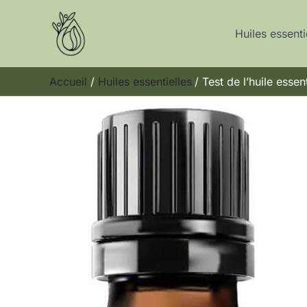
Aller
au
Huiles essenti
contenu
Accueil
Huiles essentielles
Test de l’huile esse