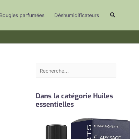
R
Recherche
e
Bougies parfumées
Déshumidificateurs
c
h
e
r
c
h
e
r
Dans la catégorie Huiles
essentielles