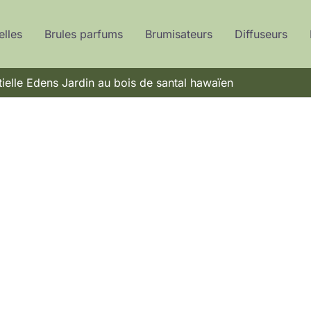
elles
Brules parfums
Brumisateurs
Diffuseurs
ntielle Edens Jardin au bois de santal hawaïen