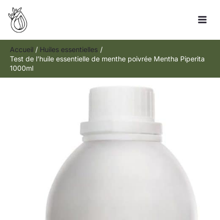
Aller
Rechercher
au
contenu
Accueil
Huiles essentielles
Test de l’huile essentielle de menthe poivrée Mentha Piperita
1000ml