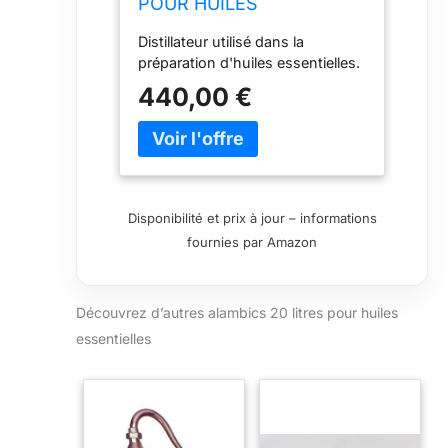
POUR HUILES
ESSENTIELLES. Toutes
Distillateur utilisé dans la
les tailles (20 Litres)
préparation d'huiles essentielles.
440,00 €
Disponibilité et prix à jour – informations
fournies par Amazon
Découvrez d’autres alambics 20 litres pour huiles
essentielles