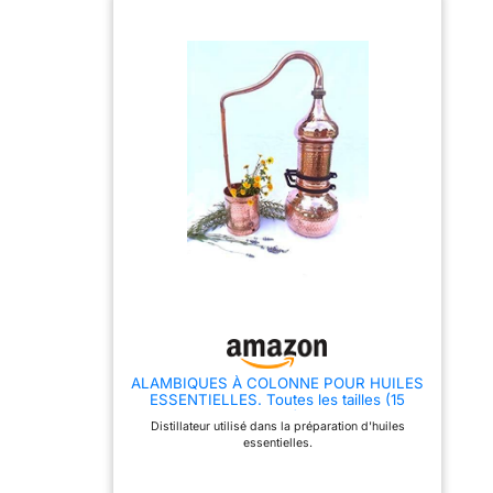
cuve en cuivre martelé
assure une diffusion
homogène de la chaleur.
Le thermomètre intégré
permet de surveiller
facilement la température
pendant l’utilisation. ❄
Condenseur avec
serpentin de
refroidissement Le
système de serpentin
permet de refroidir les
vapeurs aromatiques et de
récupérer les hydrolats
issus des plantes.
Connexions filetées –
montage simple Toutes les
connexions sont filetées,
ce qui évite l’utilisation de
pâtes d’étanchéité ou
d’autres matériaux de
joint. Le montage et la
ALAMBIQUES À COLONNE POUR HUILES
mise en service sont
ESSENTIELLES. Toutes les tailles (15
rapides et simples. 🛠
Litres)
Appareil démontable et
Distillateur utilisé dans la préparation d'huiles
facile à nettoyer La
essentielles.
structure démontable
facilite le nettoyage et
l’entretien. Les différents