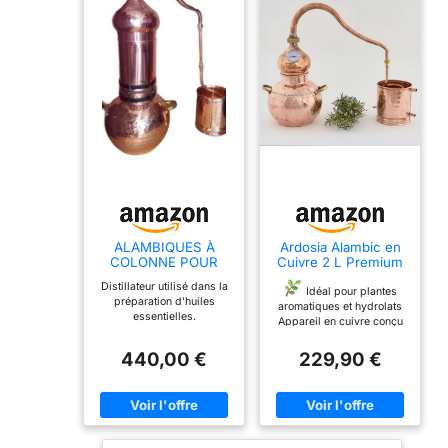
ALAMBIQUES À
Ardosia Alambic en
COLONNE POUR
Cuivre 2 L Premium
HUILES
pour Huiles
Distillateur utilisé dans la
ESSENTIELLES.
Essentielles et
Idéal pour plantes
préparation d'huiles
Toutes les tailles (20
Hydrolats – Appareil
aromatiques et hydrolats
essentielles.
Litres)
pour Plantes
Appareil en cuivre conçu
Aromatiques avec
pour travailler avec
Thermomètre et
plantes aromatiques,
440,00 €
229,90 €
Condenseur à
fleurs et herbes. Adapté
Serpentin (avec
aux projets liés aux
Grille)
hydrolats et à
l’aromathérapie.
Cuve
en cuivre avec
thermomètre intégré La