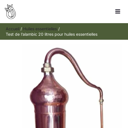
Aller
Rechercher
au
contenu
Accueil
Huiles essentielles
Test de l’alambic 20 litres pour huiles essentielles