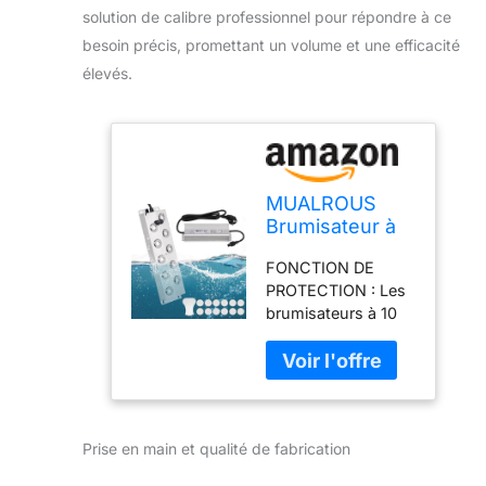
solution de calibre professionnel pour répondre à ce
besoin précis, promettant un volume et une efficacité
élevés.
MUALROUS
Brumisateur à
ultrasons à 10
FONCTION DE
têtes, 7L/H
PROTECTION : Les
Brumisateur à
brumisateurs à 10
ultrasons
têtes sont dans une
Humidificateur
conception de ligne
à brouillard
indépendante, qui
ultrasonique
ne s’affectent pas ;
Alimentation
Protection contre le
étanche 350W
Prise en main et qualité de fabrication
manque d’eau, il
pour Pond
s’éteindra
Serre Rockery