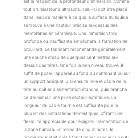
est le respect de la profondeur d’immersion. Comme
chaleur. La plaque
tout brumisateur à ultrasons, celui-ci doit être placé
d’atomisation
amovible est facile à
dans l’eau de manière à ce que la surface du liquide
remplacer et a une
se trouve à une hauteur précise au-dessus des
durée de vie allant
membranes en céramique. Une immersion trop
jusqu’à 6000
profonde ou insuffisante empêchera la formation de
heures. La brume
de bassin est
brouillard. Le fabricant recommande généralement
étanche IP67 et
une couche d’eau de quelques centimètres au-
l’alimentation
dessus des têtes. Une fois le bon niveau trouvé, il
étanche de 350W a
suffit de poser l’appareil au fond du contenant ou sur
la fonction de
protection de
un support adéquat. J’ai ensuite relié le câble de la
l’humidité et de
tête au boîtier d’alimentation étanche, puis branché
l’eau, mais elle ne
ce dernier sur une prise secteur extérieure. La
s’immergera pas
longueur du câble fournie est suffisante pour la
dans l’eau LARGE
APPLICATION : Les
plupart des installations domestiques, offrant une
nébuliseurs de
flexibilité appréciable pour éloigner l’alimentation de
brumisateur à
la zone humide. En moins de cinq minutes, le
ultrasons
brumisateur était prêt à fonctionner, sans aucun outil