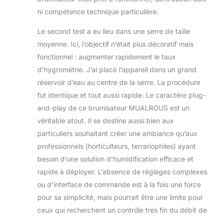
conviennent très
bien à une variété
ni compétence technique particulière.
d’usages, les
Le second test a eu lieu dans une serre de taille
humidificateurs à
ultrasons sont
moyenne. Ici, l’objectif n’était plus décoratif mais
largement utilisés,
fonctionnel : augmenter rapidement le taux
tels que
d’hygrométrie. J’ai placé l’appareil dans un grand
l’humidification des
réservoir d’eau au centre de la serre. La procédure
légumes de serre, la
pulvérisation de
fut identique et tout aussi rapide. Le caractère plug-
paysages de jardin
and-play de ce brumisateur MUALROUS est un
de piscine,
véritable atout. Il se destine aussi bien aux
l’aménagement
particuliers souhaitant créer une ambiance qu’aux
paysager d’hôtel,
l’humidification
professionnels (horticulteurs, terrariophiles) ayant
industrielle des
besoin d’une solution d’humidification efficace et
entrepôts, la
rapide à déployer. L’absence de réglages complexes
création d’effets de
ou d’interface de commande est à la fois une force
scène et
l’amélioration de
pour sa simplicité, mais pourrait être une limite pour
l’atmosphère du
ceux qui recherchent un contrôle très fin du débit de
festival. Profitez de