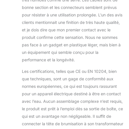
intégré est fabriqué
en acier inoxydable
bonne section et les connecteurs semblent prévus
304 de haute
pour résister à une utilisation prolongée. L’un des avis
qualité, qui a un
clients mentionnait une finition de très haute qualité,
meilleur effet de
et je dois dire que mon premier contact avec le
dissipation de la
chaleur et une
produit confirme cette sensation. Nous ne sommes
durée de vie plus
pas face à un gadget en plastique léger, mais bien à
longue. Nous
un équipement qui semble conçu pour la
proposons 12
performance et la longévité.
disques en
céramique
Les certifications, telles que CE ou EN 10204, bien
supplémentaires
que techniques, sont un gage de conformité aux
pour le
remplacement, soit
normes européennes, ce qui est toujours rassurant
un total de 22
pour un appareil électrique destiné à être en contact
(12+10) inclus dans
avec l’eau. Aucun assemblage complexe n’est requis,
l’emballage
le produit est prêt à l’emploi dès sa sortie de boîte, ce
PARAMÈTRES DU
BRUMISATEUR :
qui est un avantage non négligeable. Il suffit de
Nombre de noyaux
connecter la tête de brumisation à son transformateur
d’atomisation : 10 ;