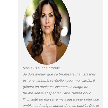
automatiquement
Pelouse
lorsqu’il n’y a pas
Décoration
d’eau. La protection
d’Halloween
contre les
températures
élevées au-dessus
de 55 °C ne permet
pas d’éviter les
dommages causés
par un travail à long
terme à des
températures
élevées. Sans avoir
à se soucier du
Mon avis sur ce produit
danger potentiel
Je dois avouer que ce brumisateur à ultrasons
pour une utilisation
est une véritable révélation pour mon jardin. Il
en toute sécurité
génère en quelques instants un nuage de
MATÉRIAU
PREMIUM : Le
brume dense et spectaculaire, parfait pour
refroidisseur à
l’humidité de ma serre mais aussi pour créer une
plaques de cuivre
ambiance féérique autour de mon bassin. Dès le
intégré est fabriqué