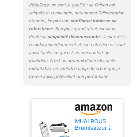
déballage, on sent la qualité : sa finition est
en acier inoxydable
soignée et l’ensemble, notamment l’alimentation
304 de haute
qualité, qui a un
étanche, inspire une
confiance totale en sa
meilleur effet de
robustesse
. Son plus grand atout est sans
dissipation de la
doute sa
simplicité déconcertante
: il est prêt à
chaleur et une
l’emploi immédiatement et son entretien est tout
durée de vie plus
longue. Nous
aussi facile, ce qui est un vrai confort au
proposons 12
quotidien. C’est un appareil d’une efficacité
disques en
redoutable, un véritable coup de cœur que je
céramique
trouve aussi polyvalent que performant.
supplémentaires
pour le
remplacement, soit
un total de 22
(12+10) inclus dans
l’emballage
PARAMÈTRES DU
MUALROUS
BRUMISATEUR :
Brumisateur à
Nombre de noyaux
ultrasons à 10
d’atomisation : 10 ;