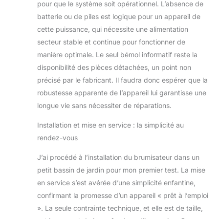
pour que le système soit opérationnel. L’absence de
Coque de travail :
batterie ou de piles est logique pour un appareil de
acier inoxydable
304 ; Sortie : dC
cette puissance, qui nécessite une alimentation
48V, 8.4A ; Entrée :
secteur stable et continue pour fonctionner de
50-60Hz, 90-
manière optimale. Le seul bémol informatif reste la
130Vac, 7A max ;
disponibilité des pièces détachées, un point non
Puissance : 350 W ;
Débit de brouillard :
précisé par le fabricant. Il faudra donc espérer que la
7L/H ; Température
robustesse apparente de l’appareil lui garantisse une
de l’eau de travail :
longue vie sans nécessiter de réparations.
33,8 °F à 131 °F (1
°C à 55 °C) FACILE
Installation et mise en service : la simplicité au
À UTILISER : Placez
rendez-vous
le générateur de
brouillard dans l’eau
J’ai procédé à l’installation du brumisateur dans un
et connectez-le,
petit bassin de jardin pour mon premier test. La mise
puis la brume
apparaîtra. La cavité
en service s’est avérée d’une simplicité enfantine,
en cuivre assure
confirmant la promesse d’un appareil « prêt à l’emploi
une meilleure
». La seule contrainte technique, et elle est de taille,
dissipation de la