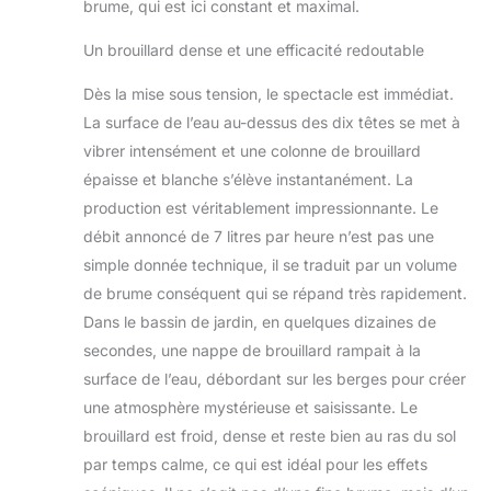
brume, qui est ici constant et maximal.
la création d’une
atmosphère
Un brouillard dense et une efficacité redoutable
spéciale ou de la
satisfaction de vos
Dès la mise sous tension, le spectacle est immédiat.
besoins
La surface de l’eau au-dessus des dix têtes se met à
d’humidification
vibrer intensément et une colonne de brouillard
avec cet appareil
polyvalent et
épaisse et blanche s’élève instantanément. La
puissant
production est véritablement impressionnante. Le
débit annoncé de 7 litres par heure n’est pas une
simple donnée technique, il se traduit par un volume
de brume conséquent qui se répand très rapidement.
Dans le bassin de jardin, en quelques dizaines de
secondes, une nappe de brouillard rampait à la
surface de l’eau, débordant sur les berges pour créer
une atmosphère mystérieuse et saisissante. Le
brouillard est froid, dense et reste bien au ras du sol
par temps calme, ce qui est idéal pour les effets