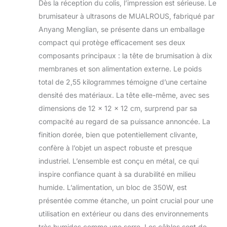
Dès la réception du colis, l’impression est sérieuse. Le
automatiquement
Pelouse
lorsqu’il n’y a pas
Décoration
brumisateur à ultrasons de MUALROUS, fabriqué par
d’eau. La protection
d’Halloween
Anyang Menglian, se présente dans un emballage
contre les
compact qui protège efficacement ses deux
températures
composants principaux : la tête de brumisation à dix
élevées au-dessus
de 55 °C ne permet
membranes et son alimentation externe. Le poids
pas d’éviter les
total de 2,55 kilogrammes témoigne d’une certaine
dommages causés
densité des matériaux. La tête elle-même, avec ses
par un travail à long
dimensions de 12 x 12 x 12 cm, surprend par sa
terme à des
compacité au regard de sa puissance annoncée. La
températures
élevées. Sans avoir
finition dorée, bien que potentiellement clivante,
à se soucier du
confère à l’objet un aspect robuste et presque
danger potentiel
industriel. L’ensemble est conçu en métal, ce qui
pour une utilisation
inspire confiance quant à sa durabilité en milieu
en toute sécurité
MATÉRIAU
humide. L’alimentation, un bloc de 350W, est
PREMIUM : Le
présentée comme étanche, un point crucial pour une
refroidisseur à
utilisation en extérieur ou dans des environnements
plaques de cuivre
très humides comme une serre. Les câbles sont de