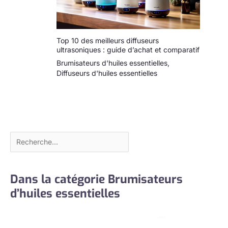
l’aménagement
paysager d’hôtel,
l’humidification
industrielle des
Top 10 des meilleurs diffuseurs
ultrasoniques : guide d’achat et comparatif
entrepôts, la
création d’effets de
Brumisateurs d'huiles essentielles
,
scène et
Diffuseurs d'huiles essentielles
l’amélioration de
l’atmosphère du
festival. Profitez de
la création d’une
atmosphère
spéciale ou de la
satisfaction de vos
besoins
d’humidification
Dans la catégorie Brumisateurs
avec cet appareil
polyvalent et
d’huiles essentielles
puissant