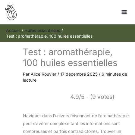
Aller
R
au
e
contenu
c
h
Accueil
Huiles essentielles
Test : aromathérapie, 100 huiles essentielles
e
r
Test : aromathérapie,
c
100 huiles essentielles
h
e
Par
Alice Rouvier
/
17 décembre 2025
/
6 minutes de
r
lecture
4.9/5 - (9 votes)
Naviguer dans l’univers foisonnant de l’aromathérapie
peut s’avérer complexe tant les informations sont
nombreuses et parfois contradictoires. Trouver un