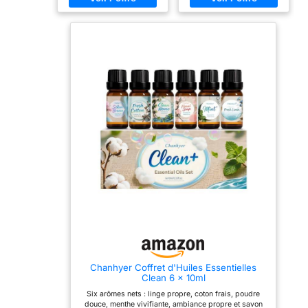
Citronnelle,
jasmin, ylang-ylang.
relaxant et sensuel.
Eucalyptus
Arômes floraux
Déposez quelques
spécialement sélectionnés
gouttes d'huile essentielle
pour obtenir un espace
dans le diffuseur pour que
agréable, relaxant et
chaque pièce dégage un
sensuel. Déposez
parfum apaisant. Le
quelques gouttes d'huile
délicat coffret d'huiles
essentielle dans le
essentielles est le cadeau
diffuseur pour que chaque
parfait pour la famille ou
pièce dégage un parfum
les amis! 【Huiles
floral apaisant.
Essentielles Naturelle】-
【Huiles Essentielles
Sans Parabens, Cruauté et
100% Naturelle】— Sans
Vegan Friendly. Sans
Parabens, Cruauté et
additifs, charges, bases
Vegan Friendly. Sans
ou supports ajoutés, sans
additifs, charges, bases
produits chimiques, non
ou supports ajoutés, sans
adultérées et sans nuire à
produits chimiques, non
votre corps, convient aux
adultérées et sans nuire à
végétariens et
votre corps, convient aux
végétaliens. Les parfums
végétariens et
sont extrêmement riches,
végétaliens. Les parfums
complexes et durables.
floral sont extrêmement
【Améliorez Indice de
riches, complexes et
Bonheur】- Chaque huile
essentielle a ses propres
durables.
【Améliorez
Chanhyer Coffret d'Huiles Essentielles
propriétés apaisantes
Indice de Bonheur】—
Clean 6 x 10ml
uniques. Aeshory
Chaque huile essentielle
ensemble d'huiles
floral a ses propres
Six arômes nets : linge propre, coton frais, poudre
essentielles peut soulager
propriétés apaisantes
douce, menthe vivifiante, ambiance propre et savon