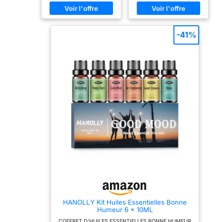
immunitaire. Huile
Qu'il s'agisse d'un
Remarque: En cas de
d'orange pure et naturelle
rendez-vous galant ou
dommage, veuillez nous
- notre huile essentielle
d'une situation sociale,
contacter dès que
d'orange est extraite des
l'huile essentielle de
possible. Merci!
écorces fraîches de citrus
jasmin peut vous rendre
-41%
sinensis par distillation à
plus séduisant. Le Pouvoir
la vapeur, sans ajout
de la Nature : Un pur
synthétique ni produits
cadeau de la nature, avec
chimiques nocifs. Variété
des extraits de fleurs, de
d'utilisations et
feuilles et d'autres
d'applications - L'huile
plantes. Chaque goutte est
essentielle d'orange peut
imprégnée de la force
être utilisée pour
vitale de la plante, vous
l'aromathérapie, les
apportant un arôme naturel
massages et les soins de
revigorant. Chaque
la peau. Elle peut être
bouteille d'huile de jasmin
mélangée à des huiles de
est présentée dans un
support pour fabriquer
flacon en verre ambré, qui
vos propres produits de
sert de manteau protecteur
soins naturels, ou ajoutée
pour le parfum, le
à un diffuseur pour créer
conservant pendant
une atmosphère
longtemps. Il est
rafraîchissante et
accompagné d'un
apaisante à la maison ou
compte-gouttes en verre
au bureau. Bouteille en
pour vous aider à obtenir
verre ambré avec compte-
la quantité exacte dont
gouttes en verre de qualité
vous avez besoin.
HANOLLY Kit Huiles Essentielles Bonne
supérieure - La bouteille
Compagnon de Guérison
Humeur 6 x 10ML
en verre ambré protège
émotionnelle : Les huiles
nos huiles essentielles de
essentielles MAYJAM sont
COFFRET D'HUILES ESSENTIELLES BONNE HUMEUR