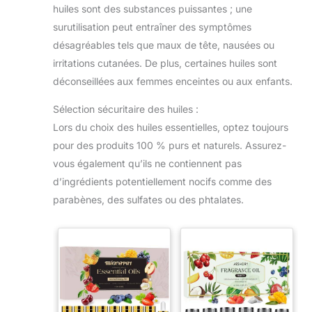
accompagner chaque état d’âme. LE CADEAU DE LA
coucher, la garde-robe,
huiles sont des substances puissantes ; une
JOIE : Ce coffret est le présent idéal pour qui
les voyages, le nettoyage,
souhaite colorer ses journées d’une touche de
surutilisation peut entraîner des symptômes
etc. GoûT Exceptionnel :
positivité. Une invitation à célébrer les moments
C'est un cadeau idéal
heureux, à créer des ambiances accueillantes et à
désagréables tels que maux de tête, nausées ou
pour transmettre des soins
offrir un sourire invisible mais perceptible : l’essence
de santé et un goût
irritations cutanées. De plus, certaines huiles sont
même de la bonne humeur en flacon.
exquis. L'emballage
exquis souligne les
déconseillées aux femmes enceintes ou aux enfants.
intentions amicales,
l'efficacité pratique pour
Sélection sécuritaire des huiles :
répondre aux divers
besoins des amis chers et
Lors du choix des huiles essentielles, optez toujours
des parents pour les
anniversaires, la Saint-
pour des produits 100 % purs et naturels. Assurez-
Valentin, Noël et d'autres
festivals pour offrir un
vous également qu’ils ne contiennent pas
cadeau attentionné plein
d’ingrédients potentiellement nocifs comme des
d'énergie naturelle.
parabènes, des sulfates ou des phtalates.