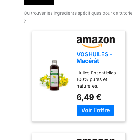
Où trouver les ingrédients spécifiques pour ce tutoriel
?
VOSHUILES -
Macérât
Huileux BIO de
Huiles Essentielles
Millepertuis
100% pures et
Herbacé et
naturelles,
Légèrement
Chémotypées
Terreux - Soin
6,49 €
Corporel
Cosmétique -
50ml -
Hydratation et
Réparation
Naturelle Peau
Sensible