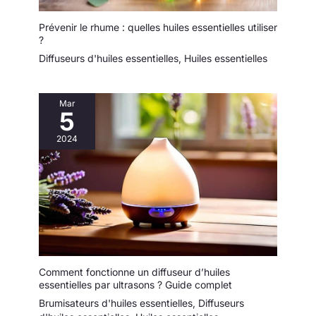
déversements : Les
Prévenir le rhume : quelles huiles essentielles utiliser
mini entonnoirs
?
sont conçus pour
Diffuseurs d'huiles essentielles
,
Huiles essentielles
les plus petites
bouteilles, le mini
entonnoir a un
tuyau droit, verse
Mar
5
dans la bouteille et
n’est pas facilement
2024
bloqué. Évitez de
renverser ou de
gaspiller votre
précieux parfum et
autres liquides
pendant le
processus
d'arrosage. Facile à
nettoyer : Les petits
Comment fonctionne un diffuseur d’huiles
entonnoirs peuvent
essentielles par ultrasons ? Guide complet
être rincés
Brumisateurs d'huiles essentielles
,
Diffuseurs
directement à l'eau,