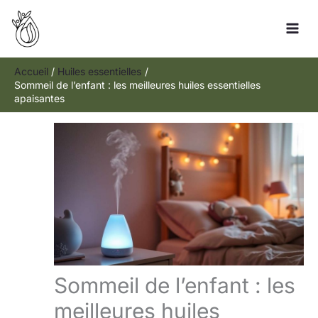
Aller
Rechercher
au
contenu
Accueil
Huiles essentielles
Sommeil de l’enfant : les meilleures huiles essentielles
apaisantes
Sommeil de l’enfant : les
meilleures huiles