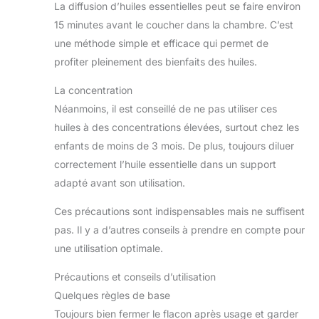
pour une utilisation facile.
La diffusion d’huiles essentielles peut se faire environ
Si vous rencontrez des
huiles essentielles ou si le
15 minutes avant le coucher dans la chambre. C’est
compte-gouttes est
une méthode simple et efficace qui permet de
endommagé, veuillez nous
contacter sans hésitation,
profiter pleinement des bienfaits des huiles.
nous vous donnerons un
remplacement ou un
remboursement. Merci
La concentration
d'aimer MIGCAPUT huiles
essentielles.
Néanmoins, il est conseillé de ne pas utiliser ces
huiles à des concentrations élevées, surtout chez les
enfants de moins de 3 mois. De plus, toujours diluer
correctement l’huile essentielle dans un support
adapté avant son utilisation.
Ces précautions sont indispensables mais ne suffisent
pas. Il y a d’autres conseils à prendre en compte pour
une utilisation optimale.
Précautions et conseils d’utilisation
Quelques règles de base
Toujours bien fermer le flacon après usage et garder