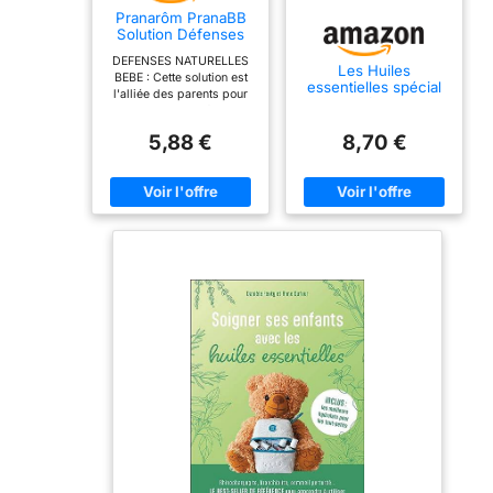
Pranarôm PranaBB
Solution Défenses
Naturelles Bio 10 ml
DEFENSES NATURELLES
Les Huiles
BEBE : Cette solution est
essentielles spécial
l'alliée des parents pour
enfants
maintenir le confort de
bébé en période délicate,
5,88 €
8,70 €
notamment pour les
enfants qui vont à la
crèche. UNE SYNERGIE
CIBLEE : Contient des
huiles essentielles
choisies pour aider à
maintenir les défenses
naturelles... Citron, Thym
ct Thujanol, Lavandin
super, Ravintsara, alliées
aux huiles végétales
support de noyaux
d'abricot et tournesol. DES
HUILES ESSENTIELLES
CHÉMOTYPÉES : Les
huiles essentielles
composant cette synergie
sont certifiées HECT, ce
qui signifie que leur
composition a été
analysée afin de garantir
la présence des