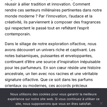
réussir à allier tradition et innovation. Comment
rendre ces senteurs millénaires pertinentes dans notre
monde moderne ? Par l’innovation, l’audace et la
créativité, ils parviennent à composer des fragrances
qui respectent le passé tout en reflétant l’esprit
contemporain.
Dans le sillage de notre exploration olfactive, nous
avons découvert un univers riche et captivant. Les
notes balsamiques, puissantes et enveloppantes,
continuent d’être une source d’inspiration inépuisable
pour les parfumeurs. En son cœur réside une histoire
ancestrale, un lien avec nos racines et une véritable
signature olfactive. Que ce soit dans les parfums
orientaux ou modernes, ces accords précieux
apportent profondeur, chaleur et caractère aux
Nous utilisons des cookies pour vous garantir la meilleure
compositions. Continuons d’explorer, de sentir et de
expérience sur notre site web. Si vous continuez à utiliser ce
se laisser surprendre par la magie des senteurs
site, nous supposerons que vous en êtes satisfait.