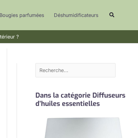
R
Recherche
e
Bougies parfumées
Déshumidificateurs
c
h
térieur ?
e
r
c
h
e
r
Dans la catégorie Diffuseurs
d’huiles essentielles