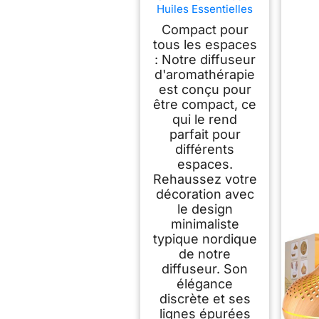
Huiles Essentielles
100ml, Diffuseur
Compact pour
Parfum Maison 8
tous les espaces
LED
: Notre diffuseur
d'aromathérapie
est conçu pour
être compact, ce
qui le rend
parfait pour
différents
espaces.
Rehaussez votre
décoration avec
le design
minimaliste
typique nordique
de notre
diffuseur. Son
élégance
discrète et ses
lignes épurées