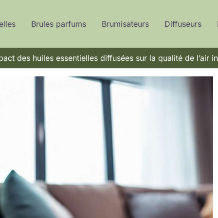
elles
Brules parfums
Brumisateurs
Diffuseurs
act des huiles essentielles diffusées sur la qualité de l’air in