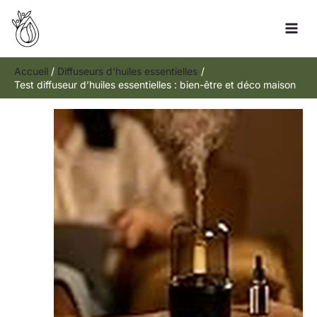
Aller
Rechercher
au
contenu
Accueil
Diffuseurs d'huiles essentielles
Test diffuseur d’huiles essentielles : bien-être et déco maison