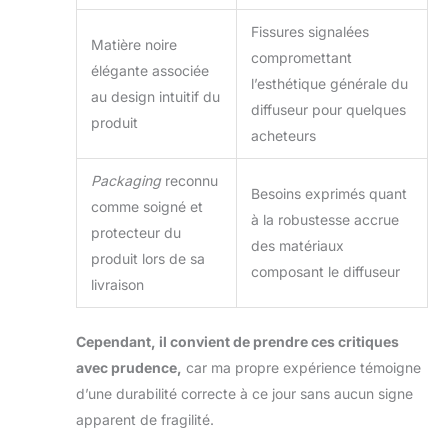
dérangeant. Idéal
pendant le travail, la
Fissures signalées
Matière noire
méditation ou le
compromettant
sommeil, il diffuse
élégante associée
l’esthétique générale du
des arômes
au design intuitif du
diffuseur pour quelques
relaxants sans
produit
perturber Arrêt
acheteurs
Automatique – La
sécurité avant tout :
Packaging
reconnu
Besoins exprimés quant
lorsque le réservoir
comme soigné et
d’eau est vide, le
à la robustesse accrue
protecteur du
diffuseur s’éteint
des matériaux
produit lors de sa
automatiquement,
composant le diffuseur
assurant tranquillité
livraison
d’esprit et évitant
tout incident.
Cependant, il convient de prendre ces critiques
Détendez-vous et
profitez des arômes
avec prudence,
car ma propre expérience témoigne
sans avoir à
d’une durabilité correcte à ce jour sans aucun signe
surveiller
apparent de fragilité.
constamment le