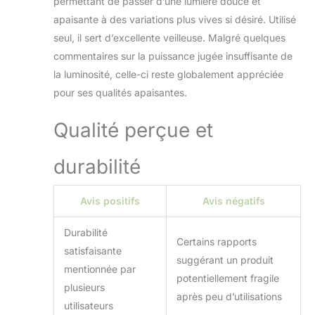
permettant de passer d’une lumière douce et
veilleuse. Créez une
apaisante à des variations plus vives si désiré. Utilisé
ambiance apaisante
seul, il sert d’excellente veilleuse. Malgré quelques
dans chaque pièce
sans fatiguer la vue
commentaires sur la puissance jugée insuffisante de
Silencieux Sûr – Ce
la luminosité, celle-ci reste globalement appréciée
diffuseur d’huiles
pour ses qualités apaisantes.
essentielles est
fabriqué avec des
Qualité perçue et
matériaux de haute
qualité sans BPA,
garantissant la
durabilité
sécurité pour vous
et pour
Avis positifs
Avis négatifs
l’environnement.
Notre diffuseur
humidificateur
Durabilité
Certains rapports
fonctionne
satisfaisante
suggérant un produit
silencieusement,
mentionnée par
vous permettant de
potentiellement fragile
plusieurs
profiter des arômes
après peu d’utilisations
sans bruit
utilisateurs