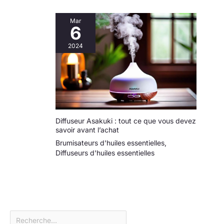
les anniversaires,
anniversaires de
Mar
6
mariage ou Noël, il
transforme
2024
n’importe quel
espace en un lieu
chaleureux et
relaxant
Diffuseur Asakuki : tout ce que vous devez
savoir avant l’achat
Brumisateurs d'huiles essentielles
,
Diffuseurs d'huiles essentielles