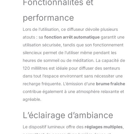
Fonctionnalités et
paramètres
directement grâce
aux boutons
performance
intégrés. Changez
la brume, la lumière
Lors de l’utilisation, ce diffuseur dévoile plusieurs
et la minuterie en
atouts : sa
fonction arrêt automatique
garantit une
toute simplicité,
pour un confort
utilisation sécurisée, tandis que son fonctionnement
d’utilisation au
silencieux permet de l’utiliser même pendant les
quotidien 8 LED –
heures de sommeil ou de méditation. La capacité de
Notre diffuseur
120 millilitres est idéale pour diffuser des senteurs
portable et compact
dispose de huit
dans tout l’espace environnant sans nécessiter une
lumières, y compris
recharge fréquente. L’émission d’une
brume fraîche
une lumière chaude
contribue également à une atmosphère relaxante et
jaune exclusive.
agréable.
Cette couleur
supplémentaire
L’éclairage d’ambiance
offre un éclairage
doux et relaxant,
parfait pour une
Le dispositif lumineux offre des
réglages multiples
,
utilisation comme