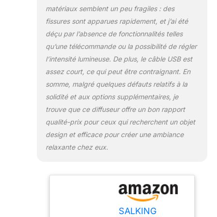
matériaux semblent un peu fragiles : des
lumières, y compris
une lumière chaude
fissures sont apparues rapidement, et j’ai été
jaune exclusive.
déçu par l’absence de fonctionnalités telles
Cette couleur
qu’une télécommande ou la possibilité de régler
supplémentaire
l’intensité lumineuse. De plus, le câble USB est
offre un éclairage
doux et relaxant,
assez court, ce qui peut être contraignant. En
parfait pour une
somme, malgré quelques défauts relatifs à la
utilisation comme
solidité et aux options supplémentaires, je
veilleuse. Créez une
trouve que ce diffuseur offre un bon rapport
ambiance apaisante
dans chaque pièce
qualité-prix pour ceux qui recherchent un objet
sans fatiguer la vue
design et efficace pour créer une ambiance
Silencieux Sûr – Ce
relaxante chez eux.
diffuseur d’huiles
essentielles est
fabriqué avec des
matériaux de haute
qualité sans BPA,
garantissant la
SALKING
sécurité pour vous