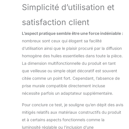
diffuseur. Ajoutez
Simplicité d’utilisation et
une touche
d’élégance et de
raffinement tout en
satisfaction client
appréciant les
arômes avec notre
L’aspect pratique semble être une force indéniable :
diffuseur au design
nombreux sont ceux qui élogent sa facilité
élégant Cadeau
d’utilisation ainsi que le plaisir procuré par la diffusion
Idéal – Ce diffuseur
d’huiles essentielles
homogène des huiles essentielles dans toute la pièce.
allie élégance et
La dimension multifonctionnelle du produit en tant
fonctionnalité, en
que veilleuse ou simple objet décoratif est souvent
faisant le cadeau
citée comme un point fort. Cependant, l’absence de
idéal pour amis et
famille. Parfait pour
prise murale compatible directement incluse
les anniversaires,
nécessite parfois un adaptateur supplémentaire.
anniversaires de
mariage ou Noël, il
Pour conclure ce test, je souligne qu’en dépit des avis
transforme
mitigés relatifs aux matériaux constructifs du produit
n’importe quel
et à certains aspects fonctionnels comme la
espace en un lieu
chaleureux et
luminosité réglable ou l’inclusion d’une