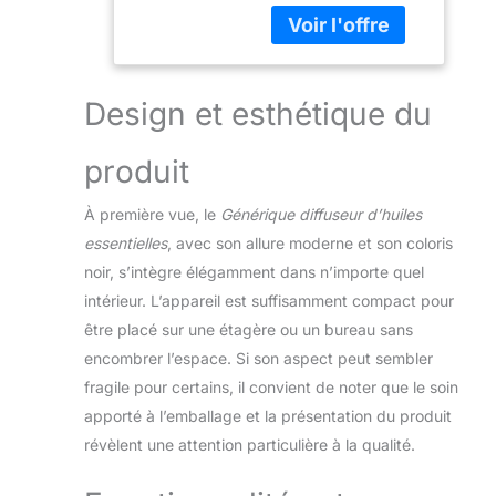
compact et
polyvalent, parfait
pour différents
espaces et styles
de vie. Que vous
Design et esthétique du
souhaitiez créer
une ambiance
produit
relaxante dans la
chambre, le salon,
À première vue, le
Générique diffuseur d’huiles
le bureau ou même
en voyage, ce
essentielles
, avec son allure moderne et son coloris
diffuseur d’arômes
noir, s’intègre élégamment dans n’importe quel
est le compagnon
intérieur. L’appareil est suffisamment compact pour
idéal Double
être placé sur une étagère ou un bureau sans
contrôle pratique -
Utilisez la
encombrer l’espace. Si son aspect peut sembler
télécommande
fragile pour certains, il convient de noter que le soin
incluse pour régler
apporté à l’emballage et la présentation du produit
votre diffuseur à
révèlent une attention particulière à la qualité.
distance ou ajustez
facilement les