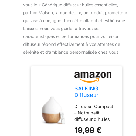
vous le « Générique diffuseur huiles essentielles,
parfum Maison, lampe de… », un produit prometteur
qui vise à conjuguer bien-être olfactif et esthétisme.
Laissez-nous vous guider à travers ses
caractéristiques et performances pour voir si ce
diffuseur répond effectivement à vos attentes de
sérénité et d’ambiance personnalisée chez vous.
SALKING
Diffuseur
Huiles
Diffuseur Compact
Essentielles
– Notre petit
100ml avec
diffuseur d’huiles
Télécommande
essentielles est
19,99 €
conçu pour être