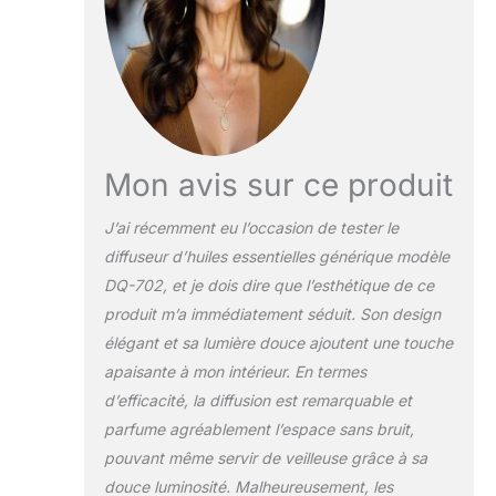
est le compagnon
idéal Double
contrôle pratique -
Utilisez la
télécommande
incluse pour régler
votre diffuseur à
distance ou ajustez
Mon avis sur ce produit
facilement les
paramètres
J’ai récemment eu l’occasion de tester le
directement grâce
diffuseur d’huiles essentielles générique modèle
aux boutons
intégrés. Changez
DQ-702, et je dois dire que l’esthétique de ce
la brume, la lumière
produit m’a immédiatement séduit. Son design
et la minuterie en
élégant et sa lumière douce ajoutent une touche
toute simplicité,
apaisante à mon intérieur. En termes
pour un confort
d’efficacité, la diffusion est remarquable et
d’utilisation au
quotidien 8 LED –
parfume agréablement l’espace sans bruit,
Notre diffuseur
pouvant même servir de veilleuse grâce à sa
portable et compact
douce luminosité. Malheureusement, les
dispose de huit