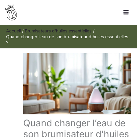
Aller
Rechercher
au
contenu
Accueil
Brumisateurs d'huiles essentielles
Quand changer l’eau de son brumisateur d’huiles essentielles
?
Quand changer l’eau de
son brumisateur d’huiles