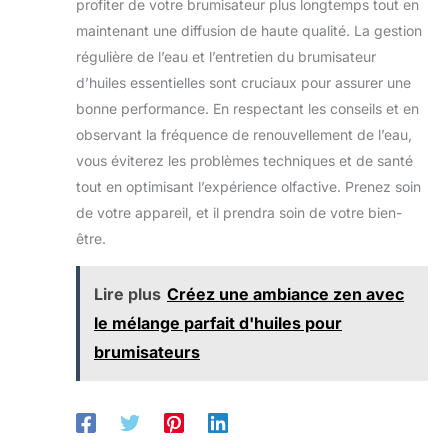
profiter de votre brumisateur plus longtemps tout en
EXCLUSIVE :Coffret complet avec 10 huiles
maison et facilitant vos
d'aromathérapie est
essentielles + garantie 24 mois. Satisfait ou
maintenant une diffusion de haute qualité. La gestion
déplacements nocturnes.
équipée d'une
remboursé ! Assistance française rapide.
Que ce soit dans votre
télécommande, qui vous
régulière de l’eau et l’entretien du brumisateur
chambre à coucher, votre
permet de contrôler à
salon, votre bureau ou
distance l'utilisation de la
d’huiles essentielles sont cruciaux pour assurer une
même pendant vos
machine d'aromathérapie.
séances de yoga ou de
Pas besoin d'être proche
bonne performance. En respectant les conseils et en
méditation, ce diffuseur
de l'opération, pratique à
observant la fréquence de renouvellement de l’eau,
s'adapte parfaitement et
utiliser Conception
améliore n'importe quel
Compacte - L'appareil
vous éviterez les problèmes techniques et de santé
environnement. Matériau
d'aromathérapie avec
sans danger et sans BPA:
télécommande a un
tout en optimisant l’expérience olfactive. Prenez soin
Notre diffuseur est
design compact et une
fabriqué à partir de
belle forme. Le boîtier
de votre appareil, et il prendra soin de votre bien-
matériaux sans BPA sûrs.
imite le motif et la couleur
être.
Avec l'arrêt automatique,
du bois, et non du bois
notre diffuseur donne la
priorité à la sécurité.
Profitez des bienfaits de
Lire plus
Créez une ambiance zen avec
l'aromathérapie en toute
tranquillité d'esprit, que
le mélange parfait d'huiles pour
ce soit pour soulager le
stress, favoriser la
brumisateurs
détente, améliorer le
sommeil ou stimuler
l'humeur. Notre diffuseur
exploite le pouvoir de
l'aromathérapie pour vous
aider à créer l'atmosphère