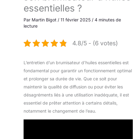
essentielles ?
Par
Martin Bigot
/
11 février 2025
/
4 minutes de
lecture
4.8/5 - (6 votes)
L’entretien d’un brumisateur d’huiles essentielles est
fondamental pour garantir un fonctionnement optimal
et prolonger sa durée de vie. Que ce soit pour
maintenir la qualité de diffusion ou pour éviter les
désagréments liés à une utilisation inadéquate, il est
essentiel de prêter attention à certains détails,
notamment le changement de l’eau.