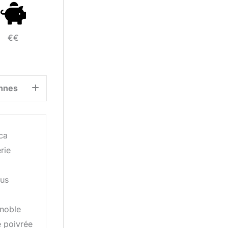
€€
nnes
ca
rie
tus
 noble
e poivrée