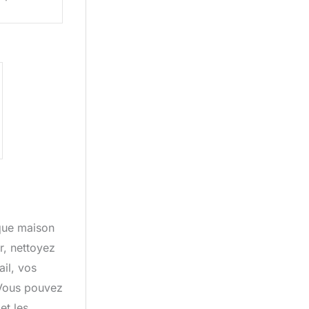
que maison
r, nettoyez
il, vos
. Vous pouvez
et les