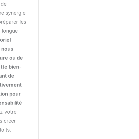
 de
ne synergie
préparer les
e longue
oriel
t nous
sure ou de
tte bien-
ant de
ativement
ation pour
nsabilité
z votre
s créer
oits.