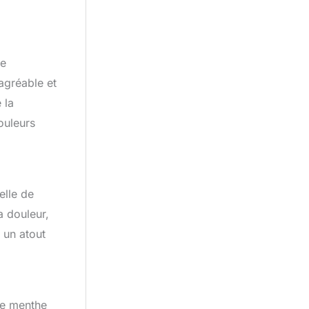
le
 agréable et
 la
douleurs
elle de
a douleur,
 un atout
de menthe