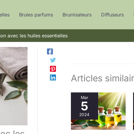
elles
Brules parfums
Brumisateurs
Diffuseurs
n avec les huiles essentielles
Articles similai
Mar
5
2024
ec les