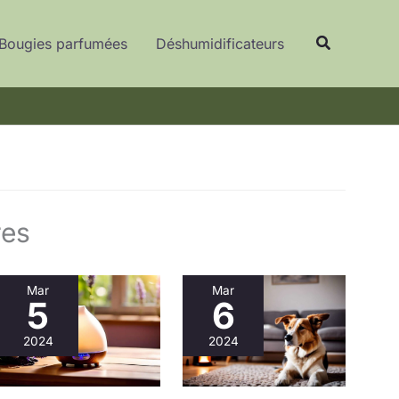
Recherche
Bougies parfumées
Déshumidificateurs
res
Mar
Mar
5
6
2024
2024