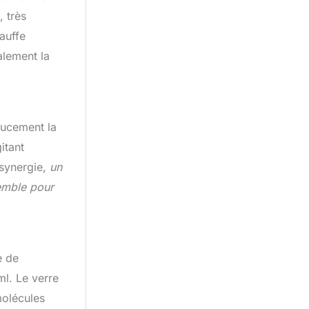
, très
auffe
alement la
oucement la
itant
 synergie,
un
semble pour
e de
l. Le verre
molécules