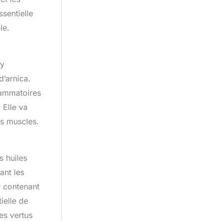
ssentielle
le.
-y
d’arnica.
lammatoires
 Elle va
os muscles.
s huiles
ant les
r contenant
ielle de
es vertus