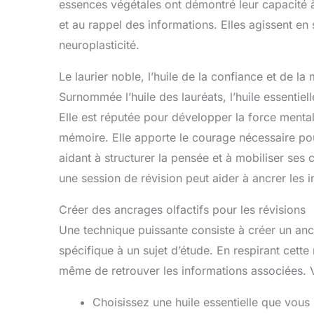
essences végétales ont démontré leur capacité à 
notre diffuseur. Appuyez
pour c
et au rappel des informations. Elles agissent en 
une fois pour démarrer la
est
brume et parcourir les
coule
neuroplasticité.
lumières des 7 couleur.
ces 
Appuyez de nouveau pour
enviro
choisir n'importe quelle
et pl
Le laurier noble, l’huile de la confiance et de l
couleur. Troisième
vous 4
Surnommée l’huile des lauréats, l’huile essentiel
pression active la lumière
D
chaude, quatrième
Esse
Elle est réputée pour développer la force mentale
pression éteint la lumière
disp
mémoire. Elle apporte le courage nécessaire pou
tout en maintenant la
min
brume, et cinquième
aidant à structurer la pensée et à mobiliser ses
pression éteint à la fois la
heu
brume et les lumières.
c
une session de révision peut aider à ancrer les 
Profitez d'un contrôle
sou
facile de votre expérience
diffu
Créer des ancrages olfactifs pour les révisions
d'aromathérapie.
couc
Veilleuse Jaune
régler
Une technique puissante consiste à créer un ancr
Chaleureuse : Notre
l'é
spécifique à un sujet d’étude. En respirant cett
diffuseur d'aromathérapie
Huile
va au-delà de la simple
Tél
même de retrouver les informations associées.
diffusion de parfum dans
Diffu
l'espace. La nouvelle
est 
Choisissez une huile essentielle que vous 
veilleuse jaune
vo
chaleureuse crée une
d'affe