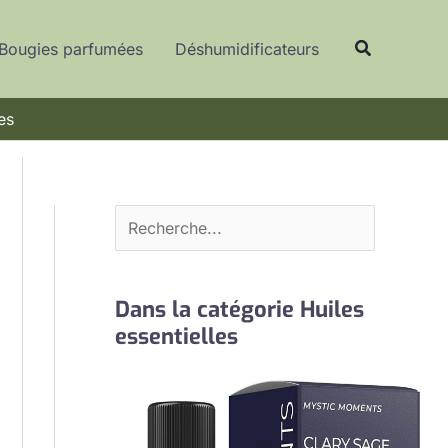
R
Recherche
e
Bougies parfumées
Déshumidificateurs
c
h
es
e
r
c
h
e
r
Dans la catégorie Huiles
essentielles