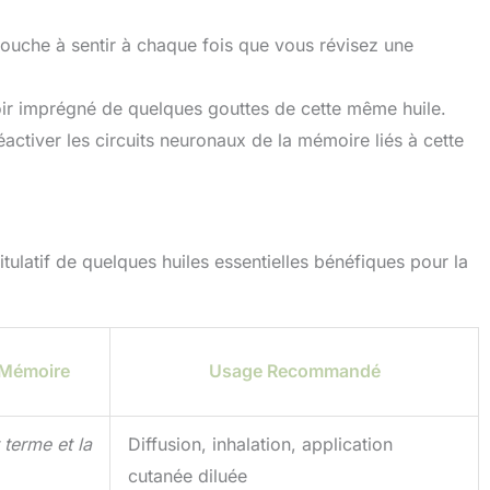
La machine
romathérapie est
 touche à sentir à chaque fois que vous révisez une
équipée d'une
ommande, qui vous
et de contrôler à
ir imprégné de quelques gouttes de cette même huile.
ce l'utilisation de la
activer les circuits neuronaux de la mémoire liés à cette
machine
romathérapie. Pas
n d'être proche de
ération, pratique à
iliser Conception
acte - L'appareil
omathérapie avec
itulatif de quelques huiles essentielles bénéfiques pour la
lécommande a un
gn compact et une
e forme. Le boîtier
le motif et la couleur
ois, et non du bois
a Mémoire
Usage Recommandé
 terme et la
Diffusion, inhalation, application
cutanée diluée