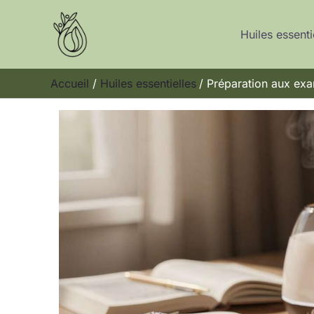
Aller
au
Huiles essenti
contenu
Accueil
Huiles essentielles
Préparation aux exa