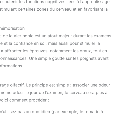
soutenir les fonctions cognitives liées à l’apprentissage
hanger les lumières
TOTALE :4 modes de
stimulant certaines zones du cerveau et en favorisant la
 une variation de
brume
ur unique. Laissez
(continu/intermittent) + 4
lumières créer un
durées (1h/3h/6h/10h).
nnement plus chaud
Idéal pour chambre,
us confortable pour
bureau ou yoga. Ultra-
a mémorisation
 Minuteries - Notre
silencieux pour nuit
le de laurier noble est un atout majeur durant les examens.
iffuseur Huiles
paisible. OFFRE
ntielles Electrique
EXCLUSIVE :Coffret
 et la confiance en soi, mais aussi pour stimuler la
ose de 4 modes de
complet avec 10 huiles
r affronter les épreuves, notamment les oraux, tout en
utage : 1 heure/3
essentielles + garantie 24
heures/6
mois. Satisfait ou
 connaissances. Une simple goutte sur les poignets avant
res/pulvérisation
remboursé ! Assistance
ontinue. Si vous
française rapide.
informations.
haitez utiliser le
seur avant de vous
her, vous pouvez
 une minuterie pour
age olfactif. Le principe est simple : associer une odeur
teindre. Diffuseur
e même odeur le jour de l’examen, le cerveau sera plus à
s Essentielles avec
écommande - Ce
 Voici comment procéder :
seur Aromathérapie
très silencieux, ne
n’utilisez pas au quotidien (par exemple, le romarin à
us inquiétez pas
cter votre sommeil.