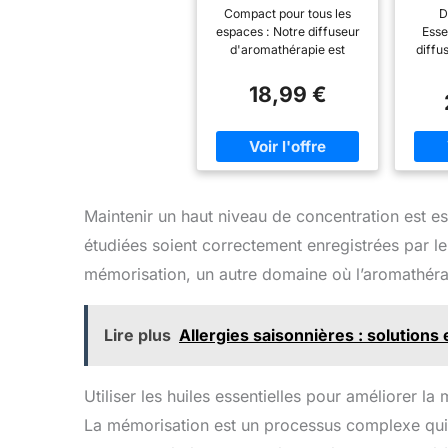
100ml, Diffuseur
Compact pour tous les
D
Parfum Maison 8
Tél
espaces : Notre diffuseur
Esse
LED
d'aromathérapie est
diffu
conçu pour être compact,
ZOVHY
ce qui le rend parfait pour
de 5
18,99 €
différents espaces.
utilis
Rehaussez votre
10 h
décoration avec le design
minima
minimaliste typique
ess
nordique de notre
dif
diffuseur. Son élégance
diffu
discrète et ses lignes
plus 
Maintenir un haut niveau de concentration est es
épurées en font un objet
q
étudiées soient correctement enregistrées par le 
de décoration
seul
parfaitement intégré à
mais
mémorisation, un autre domaine où l’aromathéra
n'importe quel intérieur.
les 
Découvrez la
effic
combinaison harmonieuse
- Ce 
Lire plus
Allergies saisonnières : solutions
entre style et
huiles 
fonctionnalité dans votre
de
espace. Bouton Tout-en-
lu
Un: Profitez d'une
altern
Utiliser les huiles essentielles pour améliorer la
commodité ultime grâce à
somb
La mémorisation est un processus complexe qui p
la fonction unique du
cla
bouton Tout-en-Un de
allu