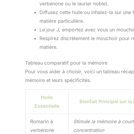
verbénone ou le laurier noble).
ambiance confortable et
apaisante, ajoutant une
d'a
Diffusez cette huile ou inhalez-la sur une
touche de chaleur à votre
matière particulière.
maison et facilitant vos
téléc
déplacements nocturnes.
perm
Le jour J, emportez avec vous un moucho
Que ce soit dans votre
distan
Respirez discrètement le mouchoir pour ré
chambre à coucher, votre
salon, votre bureau ou
d'a
matière.
même pendant vos
besoi
séances de yoga ou de
l'op
méditation, ce diffuseur
ut
Tableau comparatif pour la mémoire
s'adapte parfaitement et
Comp
améliore n'importe quel
d'ar
Pour vous aider à choisir, voici un tableau récap
environnement. Matériau
té
mémoire et leurs spécificités.
sans danger et sans BPA:
desi
Notre diffuseur est
bell
fabriqué à partir de
imite 
Huile
matériaux sans BPA sûrs.
du b
Bienfait Principal sur l
Avec l'arrêt automatique,
Essentielle
notre diffuseur donne la
priorité à la sécurité.
Profitez des bienfaits de
Romarin à
Stimule la mémoire à court
l'aromathérapie en toute
tranquillité d'esprit, que
verbénone
concentration