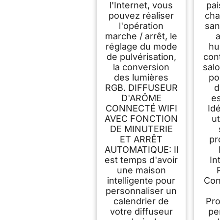
l'Internet, vous
pai
pouvez réaliser
cha
l'opération
san
marche / arrêt, le
réglage du mode
hu
de pulvérisation,
con
la conversion
salo
des lumières
po
RGB. DIFFUSEUR
d
D'ARÔME
e
CONNECTÉ WIFI
Id
AVEC FONCTION
ut
DE MINUTERIE
ET ARRÊT
pr
AUTOMATIQUE: Il
est temps d'avoir
In
une maison
intelligente pour
Con
personnaliser un
calendrier de
Pr
votre diffuseur
pe