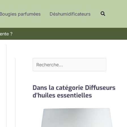
R
Recherche
e
Bougies parfumées
Déshumidificateurs
c
h
ente ?
e
r
c
h
e
r
Dans la catégorie Diffuseurs
d’huiles essentielles