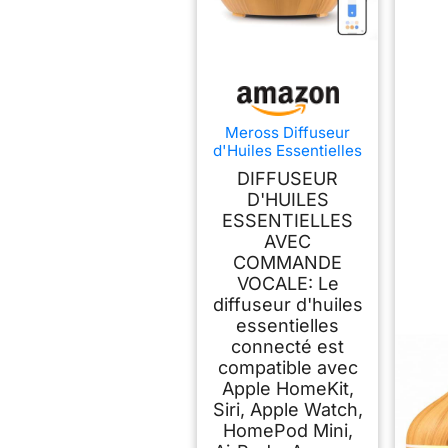
Meross Diffuseur
d'Huiles Essentielles
Connecté, Diffuseur
DIFFUSEUR
d'Arôme WiFi
D'HUILES
Ultrasonique
ESSENTIELLES
Compatible avec
HomeKit, Alexa et
AVEC
Google Home, sans
COMMANDE
BPA avec RGB LED,
VOCALE: Le
Commande Vocale
diffuseur d'huiles
et Contrôle à
essentielles
Distance
connecté est
compatible avec
Apple HomeKit,
Siri, Apple Watch,
HomePod Mini,