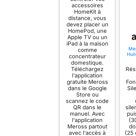
accessoires
HomeKit à
distance, vous
devez placer un
HomePod, une
Apple TV ou un
iPad à la maison
Mer
comme
Huil
concentrateur
Con
domestique.
Humi
Téléchargez
Rés
ave
l'application
e
Voca
gratuite Meross
Fon
ave
dans le Google
Sil
Al
Store ou
Ho
scannez le code
QR dans le
sil
manuel. Avec
pui
l'application
(3
Meross partout
do
avec l'accès à
(25