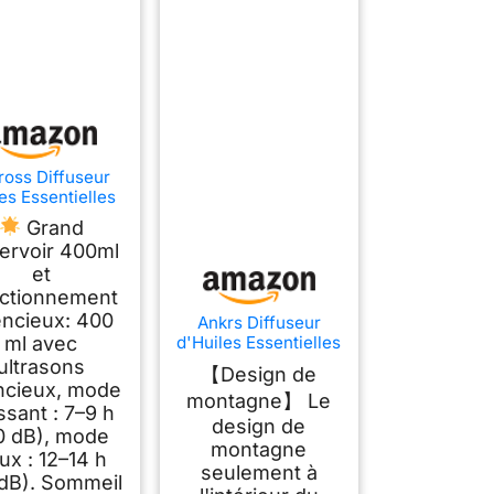
oss Diffuseur
es Essentielles
necté MOD150,
Grand
dificateur WiFi
ervoir 400ml
c APP Contrôle
et
t Commande
le, Compatible
ctionnement
c Apple Home,
encieux: 400
Ankrs Diffuseur
exa et Google
d'Huiles Essentielles
ml avec
me, sans BPA
WiFi, 600ml
ultrasons
【Design de
Humidificateur d'air
encieux, mode
montagne】 Le
Compatible avec
ssant : 7–9 h
Alexa/Google Home,
design de
0 dB), mode
Diffuseur Électrique
montagne
ux : 12–14 h
Connecté avec RGB
seulement à
Colorées, Timer et
 dB). Sommeil