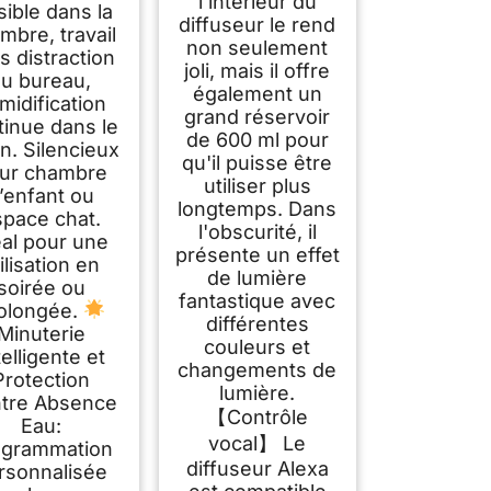
l'intérieur du
Contrôle à Distance
sible dans la
diffuseur le rend
sur l’APP
mbre, travail
non seulement
s distraction
joli, mais il offre
au bureau,
également un
midification
grand réservoir
tinue dans le
de 600 ml pour
n. Silencieux
qu'il puisse être
ur chambre
utiliser plus
’enfant ou
longtemps. Dans
space chat.
l'obscurité, il
éal pour une
présente un effet
ilisation en
de lumière
soirée ou
fantastique avec
olongée.
différentes
Minuterie
couleurs et
telligente et
changements de
Protection
lumière.
tre Absence
【Contrôle
Eau:
vocal】 Le
ogrammation
diffuseur Alexa
rsonnalisée