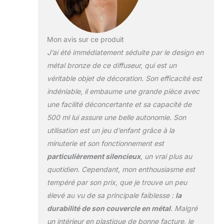
essentielles d'une
toute nouvelle
façon. Technologie
ultrasonique Cool
Mon avis sur ce produit
Mist : profitez des
J’ai été immédiatement séduite par le design en
avantages de la
métal bronze de ce diffuseur, qui est un
diffusion de brume
véritable objet de décoration. Son efficacité est
froide à ultrasons
avec notre diffuseur
indéniable, il embaume une grande pièce avec
d'huile sans BPA. Il
une facilité déconcertante et sa capacité de
fournit un moyen
500 ml lui assure une belle autonomie. Son
sûr et efficace de
utilisation est un jeu d’enfant grâce à la
profiter de vos
minuterie et son fonctionnement est
huiles essentielles
préférées, assurant
particulièrement silencieux
, un vrai plus au
un environnement
quotidien. Cependant, mon enthousiasme est
sain pour tous les
tempéré par son prix, que je trouve un peu
membres de la
élevé au vu de sa principale faiblesse :
la
famille, y compris
les animaux
durabilité de son couvercle en métal
. Malgré
domestiques et les
un intérieur en plastique de bonne facture, le