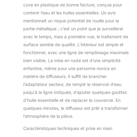
fournit un moyen
cuve en plastique de bonne facture, conçue pour
sûr et efficace de
contenir l’eau et les huiles essentielles. Un avis
profiter de vos
mentionnait un risque potentiel de rouille pour la
huiles essentielles
préférées, assurant
partie métallique ; c’est un point que je surveillerai
un environnement
avec le temps, mais à première vue, le traitement de
sain pour tous les
surface semble de qualité. L’intérieur est simple et
membres de la
fonctionnel, avec une ligne de remplissage maximale
famille, y compris
bien visible. La mise en route est d’une simplicité
les animaux
domestiques et les
enfantine, même pour une personne novice en
enfants. Réglage de
matière de diffuseurs. Il suffit de brancher
la minuterie et arrêt
l’adaptateur secteur, de remplir le réservoir d’eau
automatique : notre
jusqu’à la ligne indiquée, d’ajouter quelques gouttes
diffuseur d'huile en
métal de 500 ml a le
d’huile essentielle et de replacer le couvercle. En
réglage de la
quelques minutes, le diffuseur est prêt à transformer
minuterie pour 1
l’atmosphère de la pièce.
heure, 3 heures et 6
heures, ce qui vous
Caractéristiques techniques et prise en main
permet de définir la