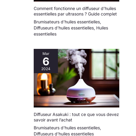
fluide et une satisfaction
à créer une
client.
Comment fonctionne un diffuseur d’huiles
atmosphère
essentielles par ultrasons ? Guide complet
relaxante et spa
Brumisateurs d'huiles essentielles
,
dans votre maison
Diffuseurs d'huiles essentielles
,
Huiles
ou votre bureau.
essentielles
Mar
6
2024
Diffuseur Asakuki : tout ce que vous devez
savoir avant l’achat
Brumisateurs d'huiles essentielles
,
Diffuseurs d'huiles essentielles