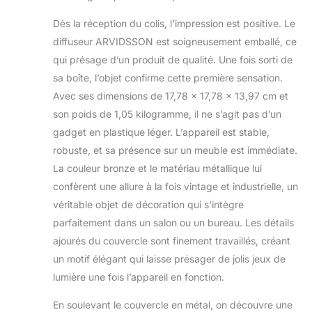
élégant qui
pour bureau à
Dès la réception du colis, l’impression est positive. Le
rehaussera tout
domicile,
décor d'intérieur.
cadeau pour
diffuseur ARVIDSSON est soigneusement emballé, ce
Avec des durées de
homme et
qui présage d’un produit de qualité. Une fois sorti de
fonctionnement
femme
sa boîte, l’objet confirme cette première sensation.
plus longues et
Avec ses dimensions de 17,78 x 17,78 x 13,97 cm et
différents modes
d'éclairage, ce
son poids de 1,05 kilogramme, il ne s’agit pas d’un
diffuseur vous
gadget en plastique léger. L’appareil est stable,
permettra de
robuste, et sa présence sur un meuble est immédiate.
profiter des huiles
La couleur bronze et le matériau métallique lui
essentielles d'une
confèrent une allure à la fois vintage et industrielle, un
toute nouvelle
façon. Technologie
véritable objet de décoration qui s’intègre
ultrasonique Cool
parfaitement dans un salon ou un bureau. Les détails
Mist : profitez des
ajourés du couvercle sont finement travaillés, créant
avantages de la
un motif élégant qui laisse présager de jolis jeux de
diffusion de brume
froide à ultrasons
lumière une fois l’appareil en fonction.
avec notre diffuseur
d'huile sans BPA. Il
En soulevant le couvercle en métal, on découvre une