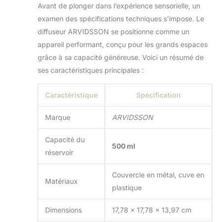
durée de
Avant de plonger dans l’expérience sensorielle, un
fonctionnement de
examen des spécifications techniques s’impose. Le
votre diffuseur. Le
diffuseur ARVIDSSON se positionne comme un
diffuseur s'éteint
automatiquement
appareil performant, conçu pour les grands espaces
lorsque la minuterie
grâce à sa capacité généreuse. Voici un résumé de
est terminée ou est
ses caractéristiques principales :
à court d'eau, de
sorte que vous
pouvez l'utiliser à
Caractéristique
Spécification
tout moment.
Ambiance
Marque
ARVIDSSON
personnalisable
avec éclairage
Capacité du
500 ml
multicolore :
réservoir
personnalisez votre
expérience
Couvercle en métal, cuve en
d'aromathérapie
Matériaux
plastique
avec une variété de
couleurs de lumière
LED. Créez
Dimensions
17,78 x 17,78 x 13,97 cm
l'atmosphère