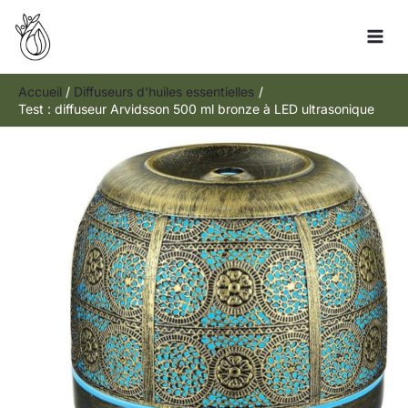
Aller
Rechercher
au
contenu
Accueil
Diffuseurs d'huiles essentielles
Test : diffuseur Arvidsson 500 ml bronze à LED ultrasonique