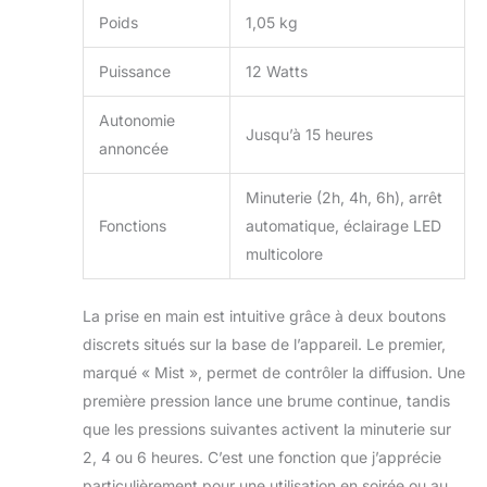
parfaite pour la
Poids
1,05 kg
détente, la
concentration ou la
Puissance
12 Watts
méditation, avec la
possibilité de
Autonomie
changer l'éclairage
Jusqu’à 15 heures
annoncée
en fonction de
votre humeur.
Minuterie (2h, 4h, 6h), arrêt
Fonctionnement à
faible bruit : la
Fonctions
automatique, éclairage LED
fréquence
multicolore
ultrasonique génère
des ondes à 2,4
millions de fois par
La prise en main est intuitive grâce à deux boutons
seconde avec un
discrets situés sur la base de l’appareil. Le premier,
fonctionnement à
marqué « Mist », permet de contrôler la diffusion. Une
faible bruit, libérant
première pression lance une brume continue, tandis
des molécules
d'huile essentielle
que les pressions suivantes activent la minuterie sur
dans l'air pour aider
2, 4 ou 6 heures. C’est une fonction que j’apprécie
à créer une
particulièrement pour une utilisation en soirée ou au