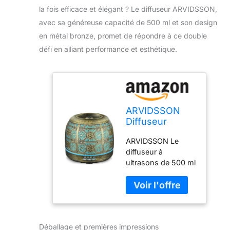
la fois efficace et élégant ? Le diffuseur ARVIDSSON,
avec sa généreuse capacité de 500 ml et son design
en métal bronze, promet de répondre à ce double
défi en alliant performance et esthétique.
ARVIDSSON
Diffuseur
d'huiles
ARVIDSSON Le
essentielles de
diffuseur à
500 ml en métal
ultrasons de 500 ml
bronze avec
pour huiles
éclairage LED
essentielles offre
multicolore
une expérience
pour grande
d'aromathérapie
pièce,
personnalisée avec
aromathérapie
Déballage et premières impressions
un design marocain
à ultrasons