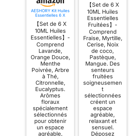
Aromathérapie
【Set de 6 X
Fruitées 6 X 10ML,
Huile Essentielle
AESHORY Kit Huiles
10ML Huiles
Fruits Naturelle pour
Essentielles 6 X
Essentielles
Diffuseurs,
10ML, Huiles
【Set de 6 X
Massage, DIY
Fruitées】-
Essentielles
Bougie, Savon -
Aromathérapie
10ML Huiles
Comprend
Cerise, Fraise,
Naturelle pour
Essentielles】-
Myrtille, Noix de
Fraise, Myrtille,
Diffuseurs,
Coco, Pastèque,
Massage, Yoga -
Comprend
Cerise, Noix
Mangue
Lavande, Orange
Lavande,
de coco,
Douce, Menthe
Poivrée, Arbre à
Orange Douce,
Pastèque,
Thé, Citronnelle,
Menthe
Mangue. Des
Eucalyptus
Poivrée, Arbre
senteurs
à Thé,
fruitées
Citronnelle,
soigneusemen
Eucalyptus.
t
Arômes
sélectionnées
floraux
créent un
spécialement
espace
sélectionnés
agréable,
pour obtenir
relaxant et
un espace
sensuel.
agréable,
Déposez