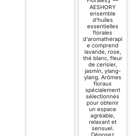
Florales】—
Thé Blanc, Jasmin,
AESHORY
Lavande, Rose,
Ylang Ylang
ensemble
d'huiles
essentielles
florales
d'aromathérapi
e comprend
lavande, rose,
thé blanc, fleur
de cerisier,
jasmin, ylang-
ylang. Arômes
floraux
spécialement
sélectionnés
pour obtenir
un espace
agréable,
relaxant et
sensuel.
Déposez