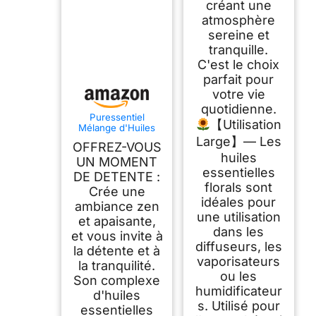
créant une
atmosphère
sereine et
tranquille.
C'est le choix
parfait pour
votre vie
quotidienne.
Puressentiel
【Utilisation
Mélange d'Huiles
Essentielles pour
Large】— Les
OFFREZ-VOUS
Diffusion Sommeil
huiles
30 ml
UN MOMENT
essentielles
DE DETENTE :
florals sont
Crée une
idéales pour
ambiance zen
une utilisation
et apaisante,
dans les
et vous invite à
diffuseurs, les
la détente et à
vaporisateurs
la tranquilité.
ou les
Son complexe
humidificateur
d'huiles
s. Utilisé pour
essentielles