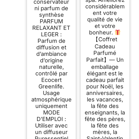
conservateur
considérablem
ni parfum de
ent votre
synthèse
qualité de vie
PARFUM
et votre
RELAXANT ET
bonheur.
LEGER :
【Coffret
Parfum de
Cadeau
diffusion et
Parfumé
d’ambiance
Parfait】— Un
d’origine
naturelle,
emballage
contrôlé par
élégant est le
Ecocert
cadeau parfait
Greenlife.
pour Noël, les
Usage
anniversaires,
atmosphérique
les vacances,
uniquement
la fête des
MODE
enseignants, la
D'EMPLOI :
fête des pères,
Utiliser avec
la fête des
un diffuseur
mères, la
Puressentiel
Saint-Valentin