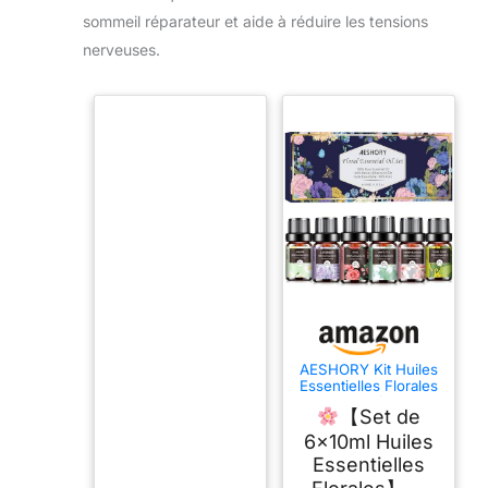
sommeil réparateur et aide à réduire les tensions
nerveuses.
AESHORY Kit Huiles
Essentielles Florales
Aromathérapie
【Set de
6x10ML, Huiles
Essentielles Florales
6x10ml Huiles
100% Naturelle pour
Essentielles
Diffuseurs, Apaiser -
Fleurs de Cerisier,