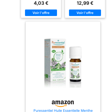
polyvalence d’action, tant
cela ! De nombreuses
4,03 €
12,99 €
sur la bonne digestion que
huiles vendues sur le
sur les états de fatigue,
marché affichent cette
font de l'Huile Essentielle
allégation, mais sont en
de Menthe poivrée une
réalité composées
incontournable à avoir
d'isolats naturels et de
chez soi. SPHÈRE
mélanges. Chaque huile
DIGESTIVE : L'Huile
essentielle est testée par
Essentielle de Menthe
un laboratoire
poivrée est tonifiante. Elle
indépendant ; c'est
permet de soulager les
pourquoi chaque flacon
inconforts digestifs en cas
est accompagné d'une
de repas copieux ou de
Garantie de Qualité.
mal des transports.
QUALITÉ ET GRADE
TONUS ET ENERGIE :
SUPÉRIEURS – Toutes les
L'Huile Essentielle de
huiles essentielles
Menthe poivrée permet de
Majestic Pure Blends sont
retrouver de l'énergie en
analysées par un
cas de fatigue mentale ou
laboratoire indépendant
physique. CONSEILS
afin de vérifier l'efficacité
D'UTILISATION : Pour la
de chaque huile. Chaque
digestion, ingérez 1 sur un
huile est testée pour
support neutre, maximum
déterminer sa
4 gouttes par jour. Cette
composition, ainsi que
Huile Essentielle peut
pour garantir l'absence de
également être utilisée
charges ou d'additifs et
localement . PRANARÔM,
confirmer qu'elle n'est pas
LA SCIENCE DES HUILES
diluée. BOUTEILLE EN
ESSENTIELLES : Pranarôm
VERRE DE HAUTE
Puressentiel Huile Essentielle Menthe
expert de la science des
QUALITÉ – Notre huile