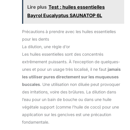
Chaque année, nous
jetons des milliards de
Lire plus
Test : huiles essentielles
produits en plastique à
usage unique. Pour
Bayrol Eucalyptus SAUNATOP 6L
résoudre ce problème,
nous avons créé ces
cotons-tiges
Précautions à prendre avec les huiles essentielles
biodégradables en
bambou mesurant 7,25 cm
pour les dents
de long avec une double
tête antibactérienne en
La dilution, une règle d’or
coton qui est parfaite pour
les personnes ayant une
Les huiles essentielles sont des concentrés
peau sensible. Les
extrêmement puissants. À l’exception de quelques-
extrémités du coton-tige
restent solides, durables
unes et pour un usage très localisé, il ne faut
jamais
et sûres lorsqu'elle sont
mouillées. De plus, ils
les utiliser pures directement sur les muqueuses
sont rangés dans une
grande boîte coulissante
buccales
. Une utilisation non diluée peut provoquer
sans plastique, portable et
des irritations, voire des brûlures. La dilution dans
recyclable. Cadeau de
beauté respectueux de
l’eau pour un bain de bouche ou dans une huile
l'environnement : il y a de
nombreux produits de
végétale support (comme l’huile de coco) pour une
beauté sur le marché,
mais nous pensons que
application sur les gencives est une précaution
nos cotons-tiges en
fondamentale.
bambou sont parfaits
comme cadeaux de