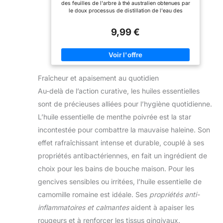
des feuilles de l'arbre à thé australien obtenues par
PUISSANT PAR ESSENCE,
le doux processus de distillation de l'eau des
SIMPLE PAR NATURE :
meilleures feuilles d'arbre à thé Huile tea tree est
Expert en aromathérapie,
surtout connu pour son parfum rafraîchissant et
avec 40 ans d'expertise
9,99 €
apaisant. l'huile d'arbre à thé peut être utilisé dans
des plantes, Phytosun
des diffuseurs pour soulager le stress et l'anxiété et
Arôms propose une large
apaiser les sens Soin de la peau: Tea Tree Oil est
gamme d'huiles
parfait pour le visage, les cuticles, et les
essentielles, d'huiles
imperfections. L'huile arbre a la peut également être
végétales et de
utilisée comme hydratant qui donne une peau lisse et
complexes de diffusion.
Fraîcheur et apaisement au quotidien
brillante Manucure: tea tree huile essentielle peut être
très utile pour les cuticules, les ongles des orteils et
Au-delà de l’action curative, les huiles essentielles
les ongles incarnés.Il rend également vos ongles
plus sains, plus brillants et plus forts Assurance
sont de précieuses alliées pour l’hygiène quotidienne.
qualité: nous apprécions chaque client, n'hésitez pas
à nous contacter si vous n'êtes pas satisfait de notre
L’huile essentielle de menthe poivrée est la star
huile essentielle d'arbre à thé
incontestée pour combattre la mauvaise haleine. Son
effet rafraîchissant intense et durable, couplé à ses
propriétés antibactériennes, en fait un ingrédient de
choix pour les bains de bouche maison. Pour les
gencives sensibles ou irritées, l’huile essentielle de
camomille romaine est idéale. Ses
propriétés anti-
inflammatoires et calmantes
aident à apaiser les
rougeurs et à renforcer les tissus gingivaux.