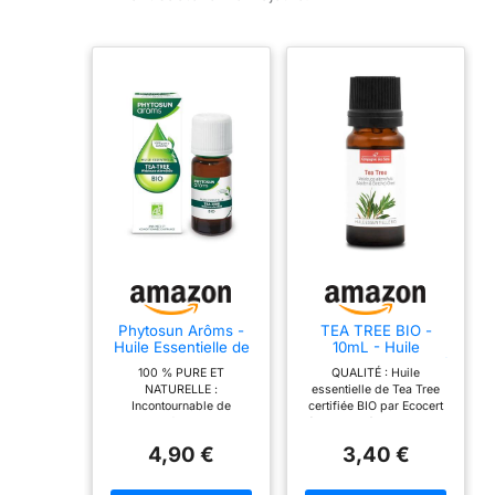
Phytosun Arôms -
TEA TREE BIO -
Huile Essentielle de
10mL - Huile
Tea Tree Bio - 10 ml
Essentielle de Qualité
100 % PURE ET
QUALITÉ : Huile
Premium - 100%
NATURELLE :
essentielle de Tea Tree
Pure, Naturelle,
Incontournable de
certifiée BIO par Ecocert
Garantie ChromaCert
l'aromathérapie, l'huile
(FR-BIO-01). 100% pure,
- Chémotypée et
essentielle de Tea-tree
intégrale et chémotypée.
Intégrale - La
4,90 €
3,40 €
Phytosun Arôms respecte
Composition : Terpinèn-4-
Compagnie des
les exigences HEBBD
ol 30-48%, γ-Terpinène
Sens
(Huiles Essentielles
10-28%, Eucalyptol (1,8-