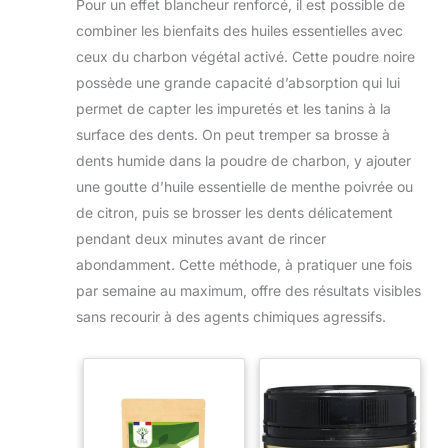
Pour un effet blancheur renforcé, il est possible de
spécialisée en aromathérapie et phytothérapie depuis
bouteilles en verre sont
2013. Produits BIO sélectionnés par nos experts en
fabriquées en Europe.
combiner les bienfaits des huiles essentielles avec
aromathérapie
ceux du charbon végétal activé. Cette poudre noire
possède une grande capacité d’absorption qui lui
permet de capter les impuretés et les tanins à la
surface des dents. On peut tremper sa brosse à
dents humide dans la poudre de charbon, y ajouter
une goutte d’huile essentielle de menthe poivrée ou
de citron, puis se brosser les dents délicatement
pendant deux minutes avant de rincer
abondamment. Cette méthode, à pratiquer une fois
par semaine au maximum, offre des résultats visibles
sans recourir à des agents chimiques agressifs.