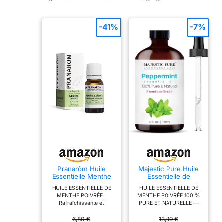
-41%
-7%
Pranarôm Huile
Majestic Pure Huile
Essentielle Menthe
Essentielle de
Poivrée HECT 10 ml
Menthe Poivrée
HUILE ESSENTIELLE DE
HUILE ESSENTIELLE DE
Pure, 118ml
MENTHE POIVRÉE :
MENTHE POIVRÉE 100 %
Rafraîchissante et
PURE ET NATURELLE —
stimulante pour
Les huiles Majestic Pure
l’organisme, sa
Blends sont exactement
6,80 €
13,99 €