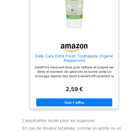
Associe l'Aloe Vera et un
complexe d'actifs naturels
pour un soin bucco-
dentaire complet Soulage
les gencives sensibles
pour un soin naturel
efficace au quotidien.
Carton 100% recyclé et
recyclable + Tube
recyclable
Daily Care Extra Fresh Toothpaste Organic
Peppermint
Dentifrice moussant doux pour nettoyer et soigner les
dents et maintenir les gencives en bonne santé Un
brossage régulier des dents prévient efficacement la
plaque dentaire et la carie dentaire Avec de l'huile de
menthe poivrée bio extra fraîche et de camomille bio
2,59 €
pour une respiration fraîche et durable. Avec corps
de plâtre naturel respectueux de l'émail dentaire
Sans suppléments de fluorure synthétique, gluten et
microplastique. Grâce à une formule optimisée,
encore plus de fraîcheur grâce à l'huile de nanamine
naturelle LOGODENT offre le dentifrice adapté à tous
les âges et à tous les besoins de soins dentaires
L’application locale pour les urgences
avec les dernières connaissances actives et
ingrédients
En cas de douleur localisée, comme un aphte ou un