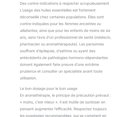
beauté respectueux de
Des contre-indications à respecter scrupuleusement
l'environnement pour
Secret Santa ou comme
L’usage des huiles essentielles est fortement
cadeau de Noël pour les
déconseillé chez certaines populations. Elles sont
femmes, les petites amies,
les mamans, les papas –
contre-indiquées pour les
femmes enceintes ou
en bref, toute la famille!
Chaque coton-tige en
allaitantes
, ainsi que pour les enfants de moins de six
bambou sans plastique
est livré dans un
ans, sans l’avis d’un professionnel de santé (médecin,
emballage en carton
pharmacien ou aromathérapeute). Les personnes
recyclé. Startup
britannique primée –
souffrant d’épilepsie, d’asthme ou ayant des
EcoSlurps est une société
britannique primée située
antécédents de pathologies hormono-dépendantes
hors de Cardiff, au pays
de Galles. Notre équipe
doivent également faire preuve d’une extrême
d'environnementalistes se
prudence et consulter un spécialiste avant toute
consacre à vous fournir
les meilleurs produits
utilisation.
écologiques et à nous
aider tous à réduire notre
consommation de
Le bon dosage pour le bon usage
plastiques à usage
En aromathérapie, le principe de précaution prévaut :
unique. Tous nos produits
de beauté, y compris nos
« moins, c’est mieux ». Il est inutile de surdoser en
cotons-tiges en bambou,
sont conçus, testés et
pensant augmenter l’efficacité. Respectez toujours
distribués au Royaume-
Uni. Avec votre aide, nous
les posologies recommandées, qui se comptent en