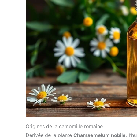
Origines de la camomille romaine
Dérivée de la plante
Chamaemelum nobile
, l’