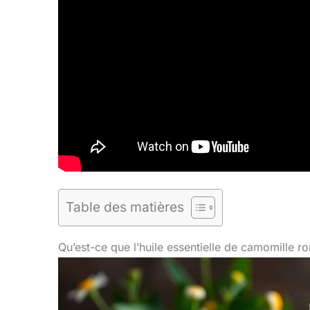
Table des matières
Qu’est-ce que l’huile essentielle de camomille r