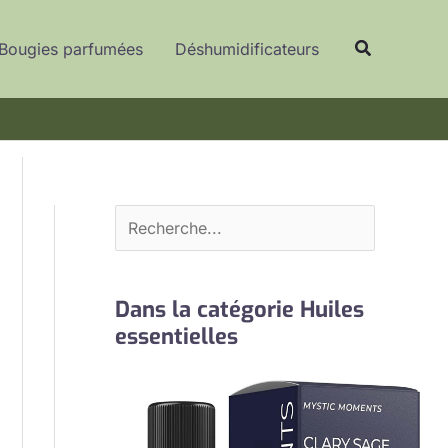
R
Recherche
e
Bougies parfumées
Déshumidificateurs
c
h
e
r
c
h
e
r
Dans la catégorie Huiles
essentielles