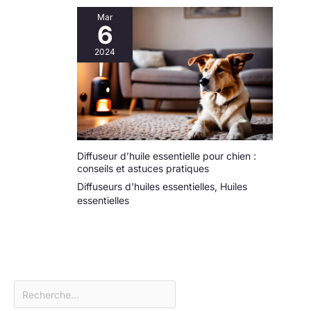
en verre, 3
petit et léger flacon
entonnoirs, 3
Mar
compte-gouttes
6
compte-gouttes en
ambré de 30 ml est
plastique et 1
2024
facile à transporter
autocollant. Ces
et se glisse dans
bouteilles en verre
votre sac, sac à
de voyage sont
main ou sac à dos
petites et légères et
sans prendre
se glissent
beaucoup de place.
facilement dans
Livré avec une
votre poche.
Diffuseur d’huile essentielle pour chien :
pipette et un
Utilisation
conseils et astuces pratiques
entonnoir pour
polyvalente : ces
remplir facilement
Diffuseurs d'huiles essentielles
,
Huiles
bouteilles en verre
les huiles
essentielles
ambré peuvent être
essentielles ou
nettoyées et
réaliser des
emportées en
mélanges
voyage. Elle est
personnels. Où que
idéale pour stocker
vous soyez, c'est
des huiles
un assistant
essentielles, des
puissant que vous
solutions