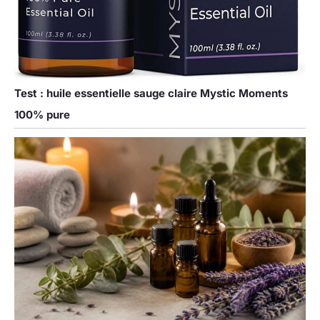
contenu de la
bouteille. Et la
pipette incluse est
la solution parfaite
pour manipuler de
grandes quantités
de liquide. 【Large
Test : huile essentielle sauge claire Mystic Moments
application】 flacon
100% pure
pipette 30ml est
largement utilisé,
adapté aux huiles
essentielles,
parfums,
aromathérapie,
lotions,
cosmétiques, huiles
de massage et
autres liquides qui
doivent être utilisés
goutte à goutte. Sa
polyvalence vous
permet de trouver la