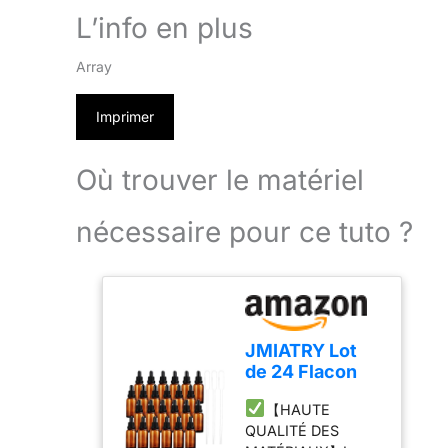
L’info en plus
Array
Imprimer
Où trouver le matériel
nécessaire pour ce tuto ?
JMIATRY Lot
de 24 Flacon
Compte
【HAUTE
Gouttes 30ml
QUALITÉ DES
en Verre Ambré