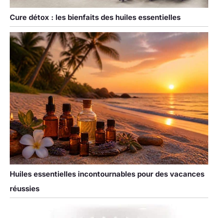
meilleure façon de
Cure détox : les bienfaits des huiles essentielles
l'utiliser dans
différentes
situations. C'est
votre partenaire
idéal dans la vie
quotidienne et au
travail.
Huiles essentielles incontournables pour des vacances
réussies