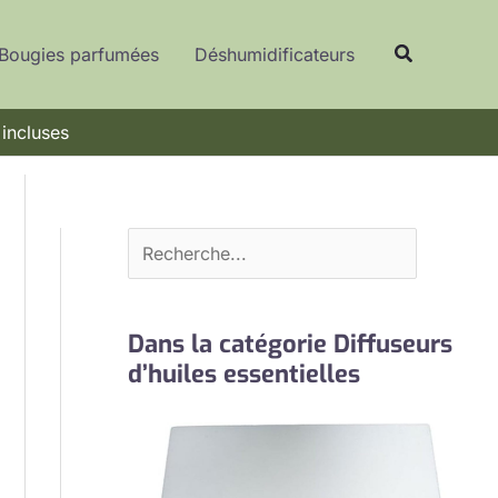
R
Recherche
e
Bougies parfumées
Déshumidificateurs
c
h
 incluses
e
r
c
h
e
r
Dans la catégorie Diffuseurs
d’huiles essentielles