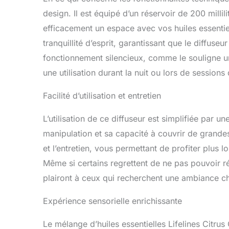
effort et am
design. Il est équipé d’un réservoir de 200 millil
calmer votre
n'importe où
efficacement un espace avec vos huiles essentiel
tranquillité d’esprit, garantissant que le diffuseu
fonctionnement silencieux, comme le souligne un u
une utilisation durant la nuit ou lors de sessions 
Facilité d’utilisation et entretien
L’utilisation de ce diffuseur est simplifiée par un
manipulation et sa capacité à couvrir de grandes 
et l’entretien, vous permettant de profiter plus l
Même si certains regrettent de ne pas pouvoir ré
plairont à ceux qui recherchent une ambiance ch
Expérience sensorielle enrichissante
Le mélange d’huiles essentielles Lifelines Citrus