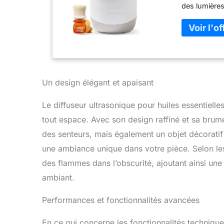
des lumière
de l'océan. 
Personnalise
lumière diff
couleurs. Pe
d'arôme. Min
automatique 
Parfum Citru
Un design élégant et apaisant
Explorez nos
délicieux p
Le diffuseur ultrasonique pour huiles essentielle
désordre : n
tout espace. Avec son design raffiné et sa brume
de pompe inn
chaque fois 
des senteurs, mais également un objet décoratif 
Essential Oi
une ambiance unique dans votre pièce. Selon les
utilisant de
des flammes dans l’obscurité, ajoutant ainsi une
monde entier
sensorielle :
ambiant.
toucher des 
bien-être du
Performances et fonctionnalités avancées
sens travaill
pour aider l
En ce qui concerne les fonctionnalités techniqu