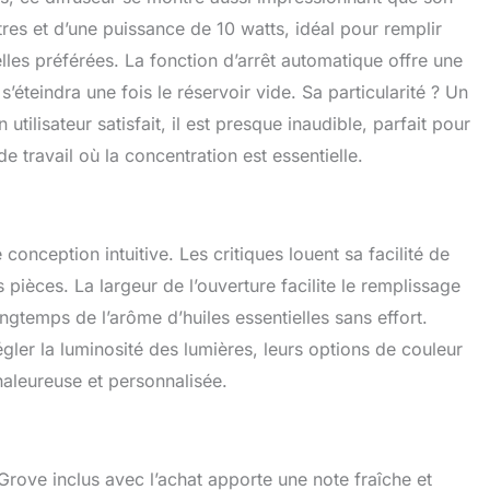
usante. Découvrez les outils conçus pour vous aider à
itres et d’une puissance de 10 watts, idéal pour remplir
 esprit et à améliorer votre humeur, à tout moment,
.
les préférées. La fonction d’arrêt automatique offre une
r s’éteindra une fois le réservoir vide. Sa particularité ? Un
tilisateur satisfait, il est presque inaudible, parfait pour
de travail où la concentration est essentielle.
e conception intuitive. Les critiques louent sa facilité de
pièces. La largeur de l’ouverture facilite le remplissage
ongtemps de l’arôme d’huiles essentielles sans effort.
gler la luminosité des lumières, leurs options de couleur
aleureuse et personnalisée.
 Grove inclus avec l’achat apporte une note fraîche et