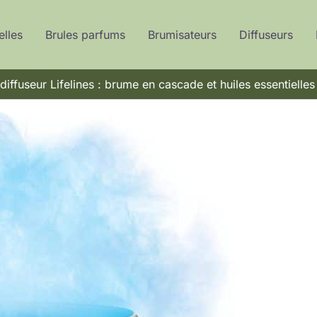
elles
Brules parfums
Brumisateurs
Diffuseurs
diffuseur Lifelines : brume en cascade et huiles essentielles