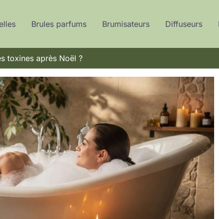
elles
Brules parfums
Brumisateurs
Diffuseurs
s toxines après Noël ?