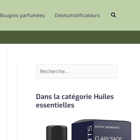
R
Recherche
e
Bougies parfumées
Déshumidificateurs
c
h
e
r
c
h
e
r
Dans la catégorie Huiles
essentielles