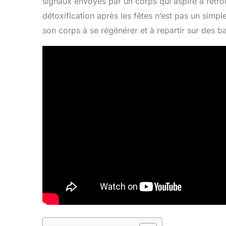
signaux envoyés par un corps qui aspire à retr
détoxification après les fêtes n’est pas un simp
son corps à se régénérer et à repartir sur des b