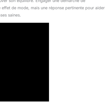
ouver son équilibre. Engager une démarche de
le effet de mode, mais une réponse pertinente pour aider
ases saines.