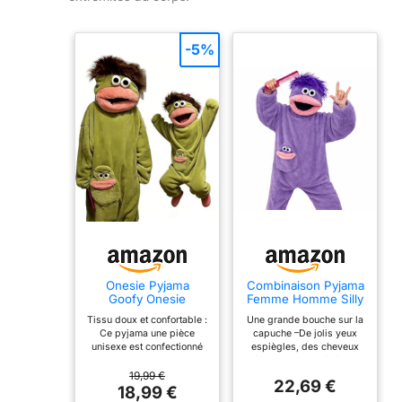
-5%
Onesie Pyjama
Combinaison Pyjama
Goofy Onesie
Femme Homme Silly
Combinaison Pyjama
Onesie Pyjamas
Tissu doux et confortable :
Une grande bouche sur la
Femme Homme
Deguisement Adulte
Ce pyjama une pièce
capuche –De jolis yeux
Pilou Pilou Chaud
Pyjama Pilou Pilou
unisexe est confectionné
espiègles, des cheveux
Chaud et Doux à
en polaire douce et
réalistes, associés à une
Poches pour Le
extensible, offrant un
grande bouche en
19,99 €
Plaisir en Famille et
22,69 €
confort inégalé et idéal
saucisse.Ce qui est génial
18,99 €
la Détente
pour se détendre à la
: tu peux voir à travers