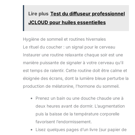
n'importe quelle pièce, comme une chambre, une
salle de jeux, un salon ou un bureau. Profitez de
moments conviviaux pour discuter ou jouer en famille
Lire plus
Test du diffuseur professionnel
sur ce tapis ultra-doux et doux pour la peau.
【Conseils d'entretien】: Le tapis étant emballé sous
JCLOUD pour huiles essentielles
vide, il peut paraître légèrement plus fin que sur la
photo. Nous vous recommandons de le laisser à plat
quelques jours pour permettre à l'éponge de la
couche intermédiaire de reprendre sa forme et aux
Hygiène de sommeil et routines hivernales
poils longs de devenir plus doux et moelleux après
un simple tapotement. Le tapis est également facile à
Le rituel du coucher : un signal pour le cerveau
nettoyer : utilisez un aspirateur ou un sèche-cheveux
Instaurer une routine relaxante chaque soir est une
pour éliminer efficacement la poussière. Vous pouvez
également l'essuyer avec un chiffon humide.
manière puissante de signaler à votre cerveau qu’il
est temps de ralentir. Cette routine doit être calme et
éloignée des écrans, dont la lumière bleue perturbe la
production de mélatonine, l’hormone du sommeil.
Prenez un bain ou une douche chaude une à
deux heures avant de dormir. L’augmentation
puis la baisse de la température corporelle
favorisent l’endormissement.
Lisez quelques pages d’un livre (sur papier de