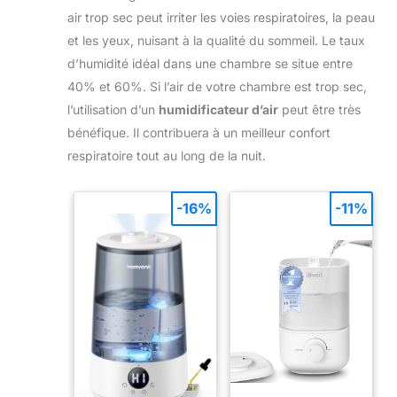
draperies. Visiter notre
fenêtres, le vitrage des balcons, les baies vitrées, les
air trop sec peut irriter les voies respiratoires, la peau
magasin pour découvrir
vitrages orientés sud et les fenêtres exposées à
plus de rideaux.
l’éclairage publique pendant la nuit. Produit utilisé
et les yeux, nuisant à la qualité du sommeil. Le taux
pour intérieur de type studio, appartement, maison ou
d’humidité idéal dans une chambre se situe entre
séparation de pièce. Recommandé pour les
personnes au sommeil léger, enfants et bébés pour
40% et 60%. Si l’air de votre chambre est trop sec,
un sommeil de meilleure qualité. ENTRETIEN ET
INSTALLATION FACILE - Prêt à poser. Il s’adapte à la
l’utilisation d’un
humidificateur d’air
peut être très
majorité des tringles disponibles sur le marché. Se
bénéfique. Il contribuera à un meilleur confort
nettoie à la main ou en machine.
respiratoire tout au long de la nuit.
-16%
-11%