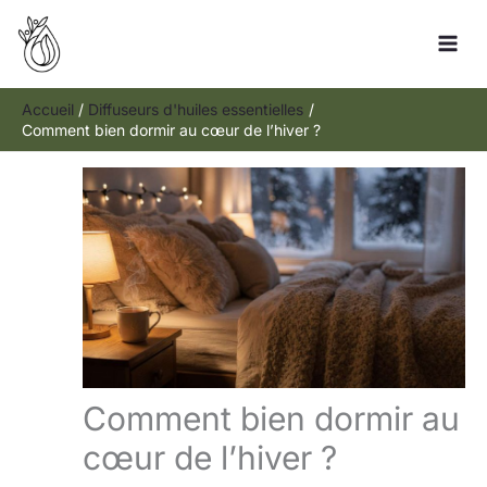
Aller
Rechercher
au
contenu
Accueil
Diffuseurs d'huiles essentielles
Comment bien dormir au cœur de l’hiver ?
Comment bien dormir au
cœur de l’hiver ?