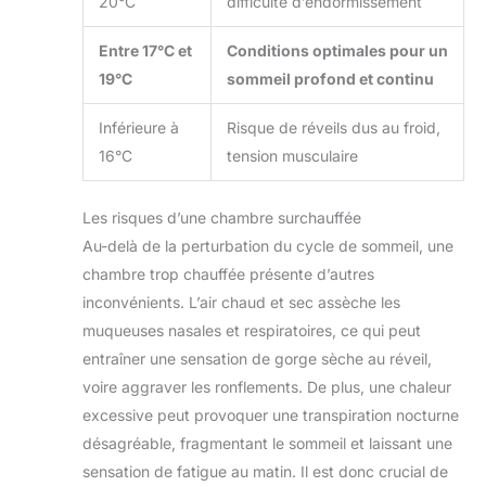
20°C
difficulté d’endormissement
(mode automatique), verrouillage enfant, mémoire
multiples: la prise du
d'arrêt, protection antigel, compensation de
contrôleur de température
température, hystérésis de température et réglages
numérique peut contrôler
Entre 17°C et
Conditions optimales pour un
d'usine
intelligemment la
température et le temps. Il
19°C
sommeil profond et continu
est largement utilisé dans
le chauffage mural des
ménages et dans dautres
Inférieure à
Risque de réveils dus au froid,
endroits des serres, des
16°C
tension musculaire
aquariums, des radiateurs
en cristal de carbone, des
commutateurs de
thermostat, des
Les risques d’une chambre surchauffée
climatiseurs mobiles et du
contrôle intelligent de
Au-delà de la perturbation du cycle de sommeil, une
laquaculture.
chambre trop chauffée présente d’autres
inconvénients. L’air chaud et sec assèche les
muqueuses nasales et respiratoires, ce qui peut
entraîner une sensation de gorge sèche au réveil,
voire aggraver les ronflements. De plus, une chaleur
excessive peut provoquer une transpiration nocturne
désagréable, fragmentant le sommeil et laissant une
sensation de fatigue au matin. Il est donc crucial de