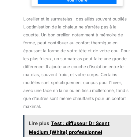
dans le respect des normes européennes, prenant en
compte l'aspect social et environnemental. La
certification indépendante garantit l'absence de
produits nocifs pour la santé. Adaptée aux personnes
L’oreiller et le surmatelas : des alliés souvent oubliés
sensibles, cette parure convient à tous.
L’optimisation de la chaleur ne s’arrête pas à la
couette. Un bon oreiller, notamment à mémoire de
forme, peut contribuer au confort thermique en
épousant la forme de votre tête et de votre cou. Pour
les plus frileux, un surmatelas peut faire une grande
différence. Il ajoute une couche d’isolation entre le
matelas, souvent froid, et votre corps. Certains
modèles sont spécifiquement conçus pour l’hiver,
avec une face en laine ou en tissu molletonné, tandis
que d’autres sont même chauffants pour un confort
maximal.
Lire plus
Test : diffuseur Dr Scent
Medium (White) professionnel