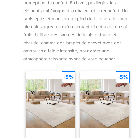
hydrosolubles dans le réservoir pour une atmosphère
perception du confort. En hiver, privilégiez les
d'huile essentielle dans le
apaisante et parfumée. (Remarque : Les huiles à base
coussin aromatique
d’huile peuvent endommager l’appareil et réduire
éléments qui évoquent la chaleur et le réconfort. Un
intégré et le parfum
l’efficacité de diffusion.) Éclairage d’ambiance
remplit lentement la pièce
tapis épais et moelleux au pied du lit rendra le lever
Dynamique : L’humidificateur d'air bébé propose 7
de votre parfum préféré.
couleurs LED personnalisables pour s’adapter à votre
Cela fait de votre pièce un
bien plus agréable qu’un contact direct avec un sol
humeur. Créez une atmosphère de détente, de
pays des merveilles pour
concentration ou de romance ! Conception Intelligente
froid. Utilisez des sources de lumière douce et
le yoga, la pleine
et hygiénique : L’humidificateur d'air permet un
conscience et la
chaude, comme des lampes de chevet avec des
remplissage facile par le haut ou par le réservoir. Son
méditation.
réservoir amovible est facile à nettoyer (nettoyage
ampoules à faible intensité, pour créer une
hebdomadaire recommandé), garantissant l’hygiène
et prolongeant la durée de vie de l’appareil.
atmosphère relaxante avant de vous coucher.
-5%
-5%