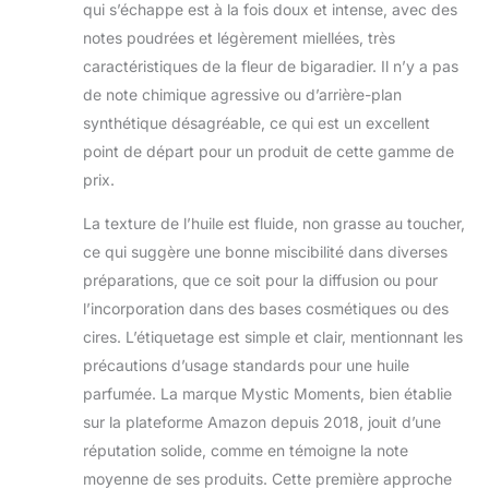
qui s’échappe est à la fois doux et intense, avec des
une diffusion
notes poudrées et légèrement miellées, très
régulière et durable
dans les créations
caractéristiques de la fleur de bigaradier. Il n’y a pas
artisanales.
de note chimique agressive ou d’arrière-plan
AMBIANCE POUR
synthétique désagréable, ce qui est un excellent
LA MAISON: Le
point de départ pour un produit de cette gamme de
parfum Fleur
d'oranger aide à
prix.
créer une ambiance
douce, gourmande
La texture de l’huile est fluide, non grasse au toucher,
et accueillante.
ce qui suggère une bonne miscibilité dans diverses
QUALITÉ MYSTIC
préparations, que ce soit pour la diffusion ou pour
MOMENTS:
l’incorporation dans des bases cosmétiques ou des
Développée pour
cires. L’étiquetage est simple et clair, mentionnant les
des résultats
fiables, cette huile
précautions d’usage standards pour une huile
parfumée convient
parfumée. La marque Mystic Moments, bien établie
aux amateurs
sur la plateforme Amazon depuis 2018, jouit d’une
comme aux
réputation solide, comme en témoigne la note
fabricants
professionnels.
moyenne de ses produits. Cette première approche