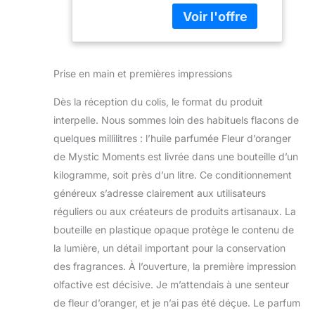
d'orange et de
fleurs, idéale pour
les bougies,
fondants parfumés,
savons et produits
Prise en main et premières impressions
de parfum
d'intérieur.
Dès la réception du colis, le format du produit
POLYVALENTE
POUR LES
interpelle. Nous sommes loin des habituels flacons de
CRÉATIONS:
quelques millilitres : l’huile parfumée Fleur d’oranger
Convient à la
de Mystic Moments est livrée dans une bouteille d’un
fabrication de
kilogramme, soit près d’un litre. Ce conditionnement
bougies, fondants
parfumés, savons,
généreux s’adresse clairement aux utilisateurs
produits de bain et
réguliers ou aux créateurs de produits artisanaux. La
autres préparations
bouteille en plastique opaque protège le contenu de
parfumées
la lumière, un détail important pour la conservation
créatives. PARFUM
des fragrances. À l’ouverture, la première impression
LONGUE TENUE:
Mélange
olfactive est décisive. Je m’attendais à une senteur
soigneusement
de fleur d’oranger, et je n’ai pas été déçue. Le parfum
formulé pour offrir