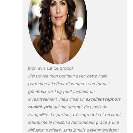
Convient à la
fabrication de
bougies, fondants
parfumés, savons,
produits de bain et
autres préparations
parfumées
créatives. PARFUM
LONGUE TENUE:
Mélange
soigneusement
Mon avis sur ce produit
formulé pour offrir
J’ai trouvé mon bonheur avec cette huile
une diffusion
parfumée à la fleur d’oranger : son format
régulière et durable
généreux de 1 kg peut sembler un
dans les créations
artisanales.
investissement, mais c’est un
excellent rapport
AMBIANCE POUR
qualité-prix
qui me garantit des mois de
LA MAISON: Le
tranquillité. Le parfum, très agréable et relaxant,
parfum Fleur
embaume la maison avec douceur grâce à une
d'oranger aide à
diffusion parfaite, sans jamais devenir entêtant,
créer une ambiance