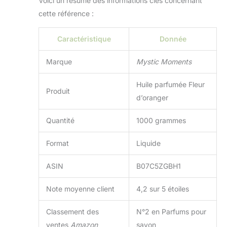
Voici un résumé des informations clés concernant
cette référence :
Caractéristique
Donnée
Marque
Mystic Moments
Huile parfumée Fleur
Produit
d’oranger
Quantité
1000 grammes
Format
Liquide
ASIN
B07C5ZGBH1
Note moyenne client
4,2 sur 5 étoiles
Classement des
N°2 en Parfums pour
ventes
Amazon
savon