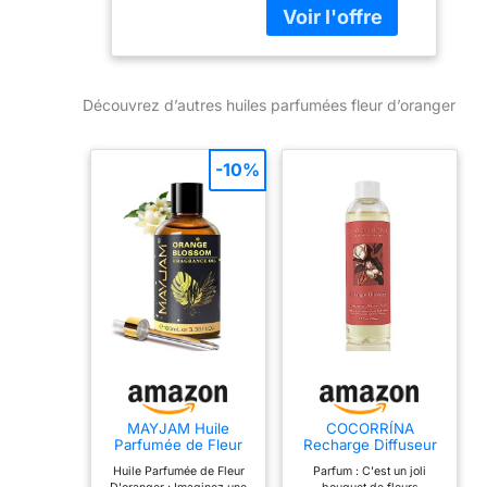
fleurs, idéale pour
les bougies,
fondants parfumés,
savons et produits
Découvrez d’autres huiles parfumées fleur d’oranger
de parfum
d'intérieur.
POLYVALENTE
-10%
POUR LES
CRÉATIONS:
Convient à la
fabrication de
bougies, fondants
parfumés, savons,
produits de bain et
autres préparations
parfumées
créatives. PARFUM
LONGUE TENUE:
Mélange
MAYJAM Huile
COCORRÍNA
Parfumée de Fleur
Recharge Diffuseur
soigneusement
D'oranger pour
de Parfum - Fleur
formulé pour offrir
Huile Parfumée de Fleur
Parfum : C'est un joli
Diffuseur 100ML
d'oranger 200ml