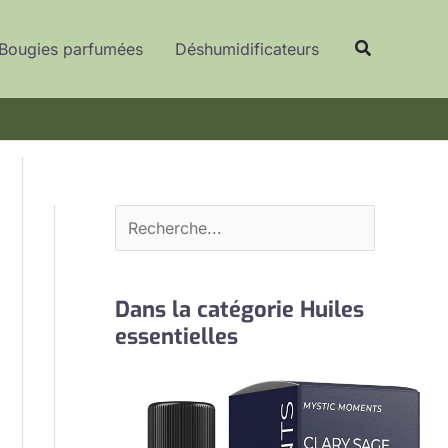
R
Recherche
e
Bougies parfumées
Déshumidificateurs
c
h
e
r
c
h
e
r
Dans la catégorie Huiles
essentielles