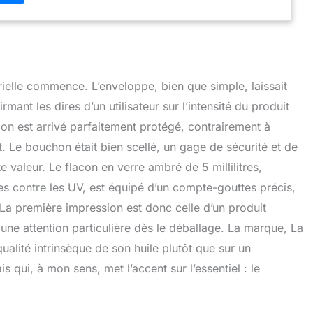
l, sucre), sans usage prolongé NOS GARANTIES : Chaque
'un bulletin d'analyse en ligne, disponible sur notre site.
ontrôle qualité et conditionnement réalisés à Lyon LA
ES SENS : Marque française spécialisée en
e et phytothérapie depuis 2013. Produits BIO sélectionnés
erts en aromathérapie
rielle commence. L’enveloppe, bien que simple, laissait
mant les dires d’un utilisateur sur l’intensité du produit
on est arrivé parfaitement protégé, contrairement à
. Le bouchon était bien scellé, un gage de sécurité et de
 valeur. Le flacon en verre ambré de 5 millilitres,
les contre les UV, est équipé d’un compte-gouttes précis,
 La première impression est donc celle d’un produit
 une attention particulière dès le déballage. La marque, La
alité intrinsèque de son huile plutôt que sur un
s qui, à mon sens, met l’accent sur l’essentiel : le