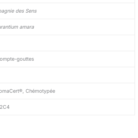
agnie des Sens
urantium amara
compte-gouttes
romaCert®, Chémotypée
72C4