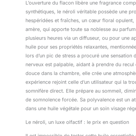
L’ouverture du flacon libère une fragrance comp
synthétiques, le néroli véritable possède une p
hespéridées et fraîches, un cœur floral opulent,
amère, qui apporte toute sa noblesse au parfum
plusieurs heures via un diffuseur, ou pour une ap
huile pour ses propriétés relaxantes, mentionnée
lors d’un pic de stress a procuré une sensation 
nerveux est palpable, aidant à prendre du recul 
douce dans la chambre, elle crée une atmosphèr
expérience rejoint celle d’un utilisateur qui la tr
somnifère direct. Elle prépare au sommeil, dimin
de somnolence forcée. Sa polyvalence est un atou
dans une huile végétale pour un soin visage régé
Le néroli, un luxe olfactif : le prix en question
Il est impossible de tester cette huile essentiell