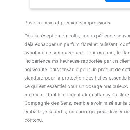
neutre (mie
lot dispose d
Sélection, c
COMPAGNIE D
Prise en main et premières impressions
aromathérapi
par nos exp
Dès la réception du colis, une expérience senso
déjà échapper un parfum floral et puissant, confir
avant même son ouverture. Pour ma part, le flac
l’expérience malheureuse rapportée par un client
nouveauté indispensable pour un produit de cette
standard pour la protection des huiles essentiel
ce qui est essentiel pour un dosage méticuleux.
premium, dont la concentration olfactive justifie
Compagnie des Sens, semble avoir misé sur la qu
emballage superflu, un choix qui peut diviser mai
contenu.