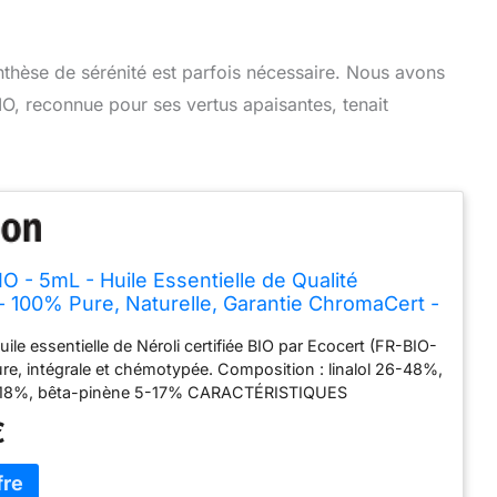
enthèse de sérénité est parfois nécessaire. Nous avons
 BIO, reconnue pour ses vertus apaisantes, tenait
O - 5mL - Huile Essentielle de Qualité
 100% Pure, Naturelle, Garantie ChromaCert -
e et Intégrale - La Compagnie des Sens
ile essentielle de Néroli certifiée BIO par Ecocert (FR-BIO-
re, intégrale et chémotypée. Composition : linalol 26-48%,
-18%, bêta-pinène 5-17% CARACTÉRISTIQUES
 Citrus aurantium var. amara L., famille des Rutacées.
€
des fleurs. Odeur fraîche et florale rappelant la fleur
ONDITIONNEMENT : Flacon en verre ambré avec
ntégré. Complément alimentaire : 1 goutte sur un support