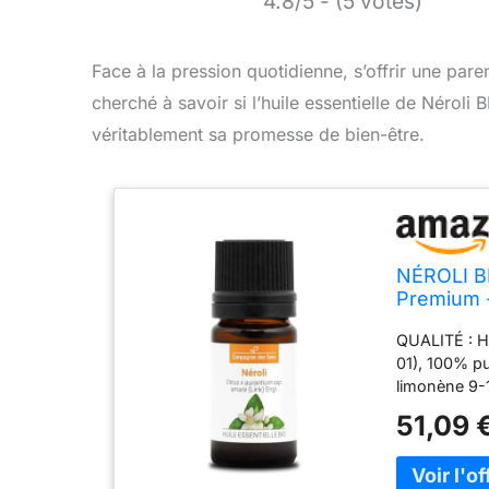
4.8/5 - (5 votes)
Face à la pression quotidienne, s’offrir une par
cherché à savoir si l’huile essentielle de Néroli
véritablement sa promesse de bien-être.
NÉROLI BI
Premium -
Chémotypé
QUALITÉ : Hu
01), 100% pu
limonène 9
BOTANIQUES :
51,09 
Distillation 
d'oranger C
codigoutte i