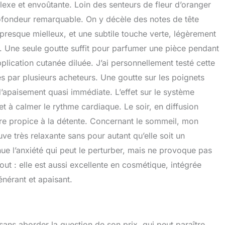
lexe et envoûtante. Loin des senteurs de fleur d’oranger
rofondeur remarquable. On y décèle des notes de tête
 presque mielleux, et une subtile touche verte, légèrement
. Une seule goutte suffit pour parfumer une pièce pendant
plication cutanée diluée. J’ai personnellement testé cette
s par plusieurs acheteurs. Une goutte sur les poignets
d’apaisement quasi immédiate. L’effet sur le système
et à calmer le rythme cardiaque. Le soir, en diffusion
e propice à la détente. Concernant le sommeil, mon
ouve très relaxante sans pour autant qu’elle soit un
ue l’anxiété qui peut le perturber, mais ne provoque pas
t : elle est aussi excellente en cosmétique, intégrée
nérant et apaisant.
e sans aborder la question de son prix, qui peut paraître