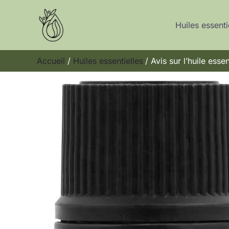
Aller
au
Huiles essenti
contenu
Accueil
Huiles essentielles
Avis sur l’huile ess