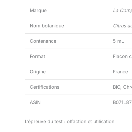
Marque
La Comp
Nom botanique
Citrus a
Contenance
5 mL
Format
Flacon 
Origine
France
Certifications
BIO, Ch
ASIN
B071L8
L’épreuve du test : olfaction et utilisation