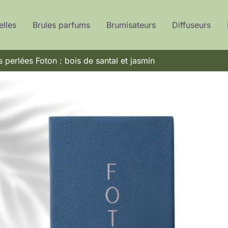
elles
Brules parfums
Brumisateurs
Diffuseurs
s perlées Foton : bois de santal et jasmin