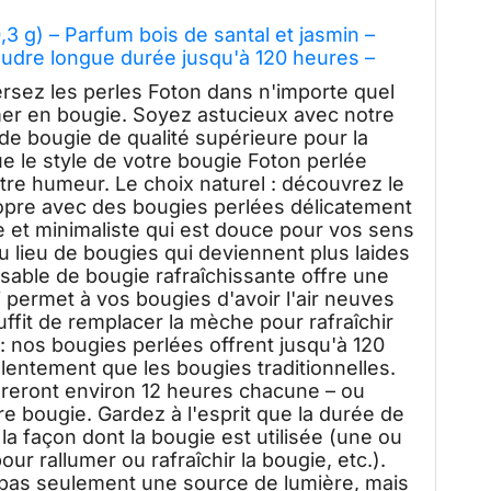
,3 g) – Parfum bois de santal et jasmin –
udre longue durée jusqu'à 120 heures –
ches pour la fabrication de
versez les perles Foton dans n'importe quel
mer en bougie. Soyez astucieux avec notre
 bougie de qualité supérieure pour la
e le style de votre bougie Foton perlée
otre humeur. Le choix naturel : découvrez le
re avec des bougies perlées délicatement
 et minimaliste qui est douce pour vos sens
au lieu de bougies qui deviennent plus laides
 sable de bougie rafraîchissante offre une
permet à vos bougies d'avoir l'air neuves
uffit de remplacer la mèche pour rafraîchir
 nos bougies perlées offrent jusqu'à 120
lentement que les bougies traditionnelles.
reront environ 12 heures chacune – ou
re bougie. Gardez à l'esprit que la durée de
la façon dont la bougie est utilisée (une ou
our rallumer ou rafraîchir la bougie, etc.).
t pas seulement une source de lumière, mais