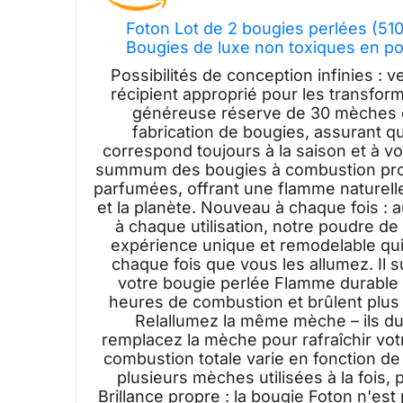
Foton Lot de 2 bougies perlées (510
Bougies de luxe non toxiques en po
Rechargeable avec 30 mè
Possibilités de conception infinies : 
récipient approprié pour les transfor
généreuse réserve de 30 mèches de
fabrication de bougies, assurant qu
correspond toujours à la saison et à v
summum des bougies à combustion prop
parfumées, offrant une flamme naturelle
et la planète. Nouveau à chaque fois : 
à chaque utilisation, notre poudre de
expérience unique et remodelable qui 
chaque fois que vous les allumez. Il s
votre bougie perlée Flamme durable :
heures de combustion et brûlent plus 
Relallumez la même mèche – ils du
remplacez la mèche pour rafraîchir vot
combustion totale varie en fonction de 
plusieurs mèches utilisées à la fois, p
Brillance propre : la bougie Foton n'es