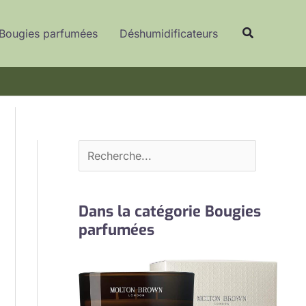
R
Recherche
e
Bougies parfumées
Déshumidificateurs
c
h
e
r
c
h
e
r
Dans la catégorie Bougies
parfumées