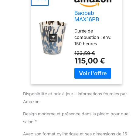
Baobab
MAX16PB
Pearls Black
Durée de
Bougie en Cire
combustion : env.
16 x 10 x 16 cm
150 heures
Hauteur : 16 cm
123,59 €
Poids : 1000 g
115,00 €
Bougie parfumée
dans un verre
marbré blanc/noir
Disponibilité et prix à jour – informations fournies par
Amazon
Design moderne et présence dans la pièce: pour quel
salon ?
Avec son format cylindrique et ses dimensions de 16