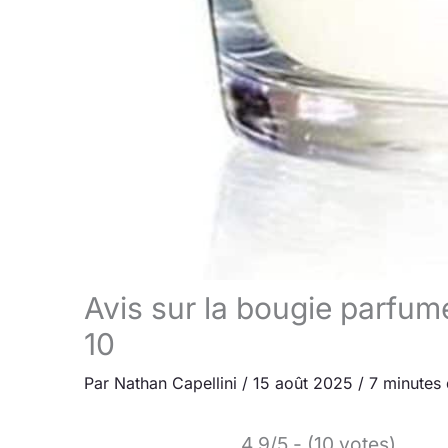
Avis sur la bougie parfu
10
Par
Nathan Capellini
/
15 août 2025
/
7 minutes 
4.9/5 - (10 votes)