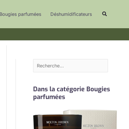
R
Recherche
e
Bougies parfumées
Déshumidificateurs
c
h
e
r
c
h
e
r
Dans la catégorie Bougies
parfumées