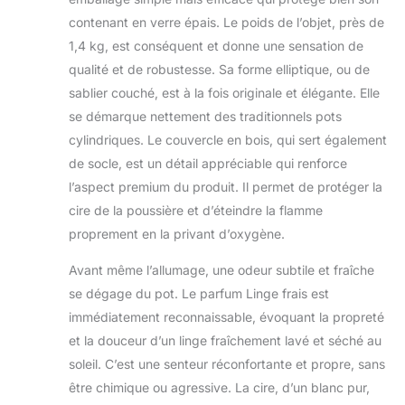
bois brevetée des
contenant en verre épais. Le poids de l’objet, près de
bougies Hearthwick
Flame crée une
1,4 kg, est conséquent et donne une sensation de
flamme longue et
qualité et de robustesse. Sa forme elliptique, ou de
dansante ainsi
sablier couché, est à la fois originale et élégante. Elle
qu’un crépitement
se démarque nettement des traditionnels pots
distinctif, pour une
ambiance raffinée
cylindriques. Le couvercle en bois, qui sert également
de feu de
de socle, est un détail appréciable qui renforce
cheminée. La forme
l’aspect premium du produit. Il permet de protéger la
elliptique en verre
cire de la poussière et d’éteindre la flamme
offre une
expérience olfactive
proprement en la privant d’oxygène.
plus homogène
Avant même l’allumage, une odeur subtile et fraîche
grâce à son
ouverture plus large
se dégage du pot. Le parfum Linge frais est
qui permet à la cire
immédiatement reconnaissable, évoquant la propreté
de fondre
et la douceur d’un linge fraîchement lavé et séché au
complètement. Le
soleil. C’est une senteur réconfortante et propre, sans
mélange premium
de cires produit une
être chimique ou agressive. La cire, d’un blanc pur,
combustion