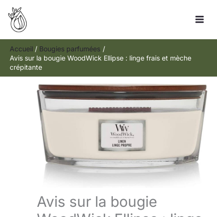
Aller
R
au
e
contenu
c
h
Accueil
Bougies parfumées
Avis sur la bougie WoodWick Ellipse : linge frais et mèche
e
crépitante
r
c
h
e
r
Avis sur la bougie