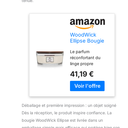
tenue.
WoodWick
Ellipse Bougie
parfumée |
Le parfum
Linge frais |
réconfortant du
avec mèche
linge propre
crépitante |
séchant dans une
Durée de
41,19 €
douce brise d’été
combustion :
Chaque parfum est
jusqu’à 50
soigneusement
heures
sélectionné et testé
afin de garantir que
Déballage et première impression : un objet soigné
cette bougie emplit
la pièce de son
Dès la réception, le produit inspire confiance. La
parfum longue
bougie WoodWick Ellipse est livrée dans un
durée. La mèche en
emballage simple mais efficace qui protège bien son