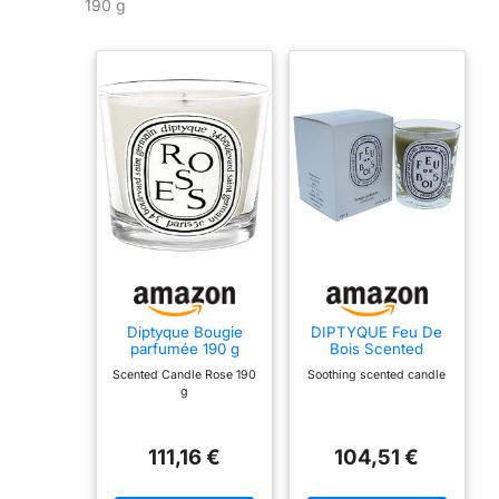
190 g
Diptyque Bougie
DIPTYQUE Feu De
parfumée 190 g
Bois Scented
Candle 190 g
Scented Candle Rose 190
Soothing scented candle
g
111,16 €
104,51 €