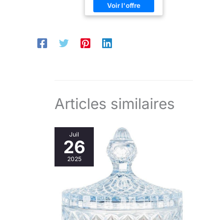
en surface. Remplit votre
maison d'un parfum doux
et réconfortant Les
accents verts et acidulés
des baies fraîchement
cueillies mettent en valeur
le parfum floral et
légèrement épicé des
roses fraîches.
Articles similaires
Juil
26
2025