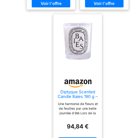
Diptyque Scented
Candle Baies 190 g –
190 ml
Une harmonie de fleurs et
de feuilles par une belle
journée d'été Lors de la
première utilisation de la
bougie, laissez-la brûler
94,84 €
pendant 2 ou 3 heures,
jusqu'à ce que toute la
cire soit devenue liquide