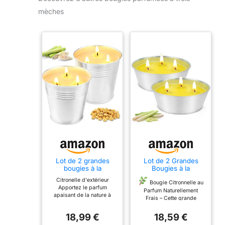
mèches
Lot de 2 grandes
Lot de 2 Grandes
bougies à la
Bougies à la
citronnelle en cire de
Citronnelle – 3
Citronelle d'extérieur
soja naturelle avec 3
Mèches, 100 Heures
Bougie Citronnelle au
Apportez le parfum
mèches parfumées à
de Combustion
Parfum Naturellement
apaisant de la nature à
la citronnelle pour
Bougie Parfumée à
Frais – Cette grande
votre prochaine excursion
extérieur, 425 ml,
la Cire de Soja
bougie citronnelle est
en camping avec notre
cadeau idéal pour
Naturelle pour
fabriquée à partir de cire
18,99 €
18,59 €
bougie de camping.
camping, pique-
Jardin, Terrasse,
de soja pure et d'huile