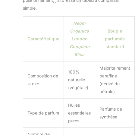
positionnement, j’ai dressé un tableau comparatif
simple.
Neom
Organics
Bougie
Caractéristique
London
parfumée
Complete
standard
Bliss
Majoritairement
100%
Composition de
paraffine
naturelle
la cire
(dérivé du
(végétale)
pétrole)
Huiles
Parfums de
Type de parfum
essentielles
synthèse
pures
Nombre de