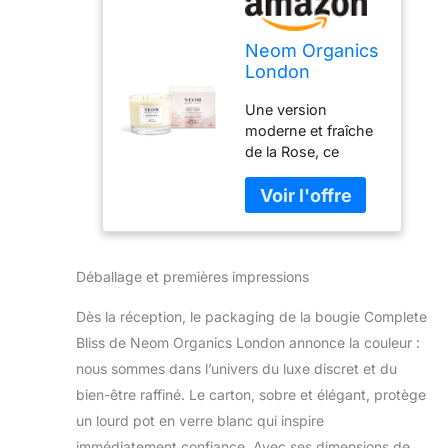
Neom Organics
London
Complete Bliss
Une version
Bougie
moderne et fraîche
Parfumée avec
de la Rose, ce
3 Mèches
mélange fait partie
de la gamme Scent
to Calm & Relax de
Neom Organics
London.
Déballage et premières impressions
Dès la réception, le packaging de la bougie Complete
Bliss de Neom Organics London annonce la couleur :
nous sommes dans l’univers du luxe discret et du
bien-être raffiné. Le carton, sobre et élégant, protège
un lourd pot en verre blanc qui inspire
immédiatement confiance. Avec ses dimensions de