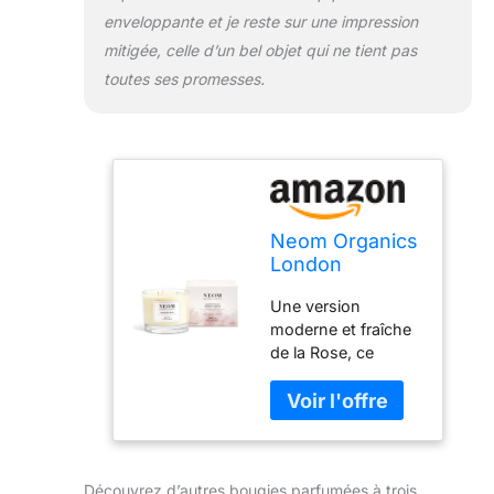
enveloppante et je reste sur une impression
mitigée, celle d’un bel objet qui ne tient pas
toutes ses promesses.
Neom Organics
London
Complete Bliss
Une version
Bougie
moderne et fraîche
Parfumée avec
de la Rose, ce
3 Mèches
mélange fait partie
de la gamme Scent
to Calm & Relax de
Neom Organics
London.
Découvrez d’autres bougies parfumées à trois