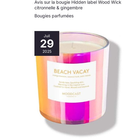
des mères
Avis sur la bougie Hidden label Wood Wick
citronnelle & gingembre
Bougies parfumées
Juil
29
2025