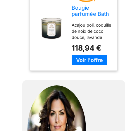
Bougie
parfumée Bath
& Body Works à
Acajou poli, coquille
3 mèches -
de noix de coco
Mahogany
douce, lavande
Coconut
française Bath &
(collection
118,94 €
Body Works Home
printemps/été
Bougie parfumée à
2017)
3 mèches Bougie à
3 mèches,
combustion de 25 à
40 heures