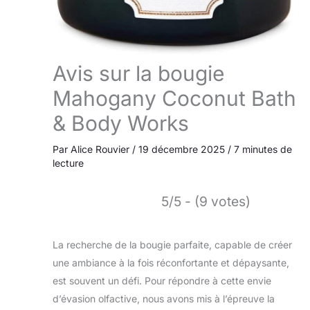
Avis sur la bougie
Mahogany Coconut Bath
& Body Works
Par
Alice Rouvier
/
19 décembre 2025
/
7 minutes de
lecture
5/5 - (9 votes)
La recherche de la bougie parfaite, capable de créer
une ambiance à la fois réconfortante et dépaysante,
est souvent un défi. Pour répondre à cette envie
d’évasion olfactive, nous avons mis à l’épreuve la