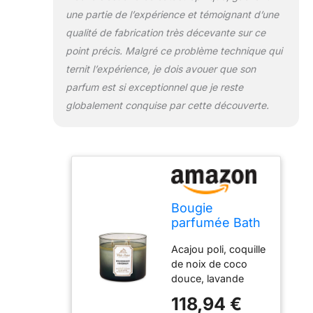
une partie de l’expérience et témoignant d’une
qualité de fabrication très décevante sur ce
point précis. Malgré ce problème technique qui
ternit l’expérience, je dois avouer que son
parfum est si exceptionnel que je reste
globalement conquise par cette découverte.
Bougie
parfumée Bath
& Body Works à
Acajou poli, coquille
3 mèches -
de noix de coco
Mahogany
douce, lavande
Coconut
française Bath &
(collection
118,94 €
Body Works Home
printemps/été