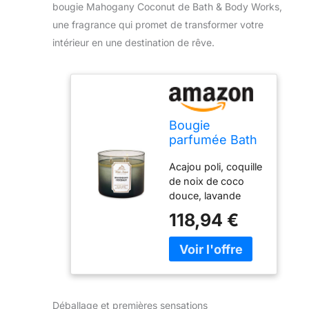
bougie Mahogany Coconut de Bath & Body Works,
une fragrance qui promet de transformer votre
intérieur en une destination de rêve.
Bougie
parfumée Bath
& Body Works à
Acajou poli, coquille
3 mèches -
de noix de coco
Mahogany
douce, lavande
Coconut
française Bath &
(collection
118,94 €
Body Works Home
printemps/été
Bougie parfumée à
2017)
3 mèches Bougie à
3 mèches,
combustion de 25 à
40 heures
Déballage et premières sensations