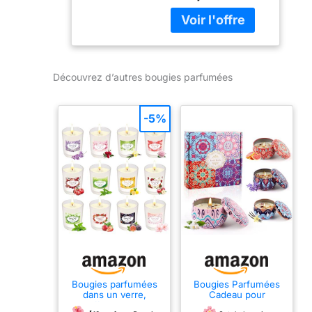
Bougie parfumée à
2017)
3 mèches Bougie à
3 mèches,
combustion de 25 à
40 heures
Découvrez d’autres bougies parfumées
-5%
Bougies parfumées
Bougies Parfumées
dans un verre,
Cadeau pour
coffret cadeau
Femme, Lot de 4