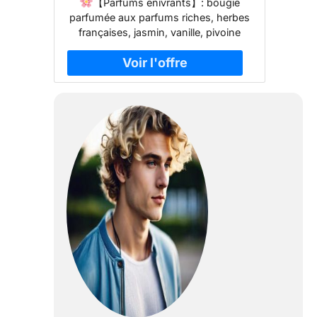
【Parfums enivrants】: bougie
D'Aromathérapie en Cire de
parfumée aux parfums riches, herbes
Soja Parfumée Naturelle Pour
françaises, jasmin, vanille, pivoine
Cadeau pour Anniversaire
cerise, figue méditerranéenne, sauge,
Maman Fête des Mères Bain
sel de mer, rose, romarin, printemps,
Yoga Valentin Noël
poire anglaise, menthe, lavande,
bleuet, bergamote, gardénia, citron,
fraise. Donnez un air frais et un
sommeil profond. Aide à soulager
votre anxiété, votre stress et votre
fatigue, idéal pour le yoga, le bain, le
spa, etc. pour vous et vous procure
une sensation de détente, crée une
ambiance plus calme et plus agréable.
Mais elle peut également créer une
atmosphère romantique et
chaleureuse, et l'arôme ne disparaît
pas, peu importe combien de temps il
faut pour brûler.
【Cadeau cadeau
noel 】: le coffret cadeau femme
decoffret cadeau femme est livré dans
un bel emballage. Cadeau parfait pour