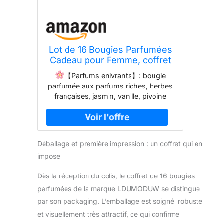
Lot de 16 Bougies Parfumées
Cadeau pour Femme, coffret
cadeau femme,
【Parfums enivrants】: bougie
D'Aromathérapie en Cire de
parfumée aux parfums riches, herbes
Soja Parfumée Naturelle Pour
françaises, jasmin, vanille, pivoine
Cadeau pour Anniversaire
cerise, figue méditerranéenne, sauge,
Maman Fête des Mères Bain
sel de mer, rose, romarin, printemps,
Yoga Valentin Noël
poire anglaise, menthe, lavande,
bleuet, bergamote, gardénia, citron,
Déballage et première impression : un coffret qui en
fraise. Donnez un air frais et un
impose
sommeil profond. Aide à soulager
votre anxiété, votre stress et votre
Dès la réception du colis, le coffret de 16 bougies
fatigue, idéal pour le yoga, le bain, le
spa, etc. pour vous et vous procure
parfumées de la marque LDUMODUW se distingue
une sensation de détente, crée une
par son packaging. L’emballage est soigné, robuste
ambiance plus calme et plus agréable.
et visuellement très attractif, ce qui confirme