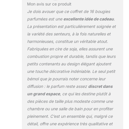
Mon avis sur ce produit
Noël, la Saint-Valentin, la fête des
mères, un anniversaire, un
Je dois avouer que ce coffret de 16 bougies
anniversaire de mariage. En outre, le
parfumées est une
excellente idée de cadeau
.
design de la petite boîte facilite le
La présentation est particulièrement soignée et
transport en voyage. Notre marque
la variété des senteurs, à la fois naturelles et
offre un remboursement complet et
harmonieuses, constitue un véritable atout.
un retour en cas de problème après
réception du produit. Nous
Fabriquées en cire de soja, elles assurent une
garantissons 100 % de satisfaction.
combustion propre et durable, tandis que leurs
【Cire de soja 100 % naturelle 】:
petits contenants au design élégant ajoutent
les bougie parfumées sont fabriquées
une touche décorative indéniable. Le seul petit
à partir de cire de soja naturelle, de
mèches de coton sans plomb et
bémol que je pourrais noter concerne leur
d'huiles essentielles. Brûle sans
diffusion : le parfum reste assez
discret dans
fumée noire, plus propre et plus
un grand espace
, ce qui les destine plutôt à
durable. Sûr et sain, sans colorants
des pièces de taille plus modeste comme une
artificiels, sans danger pour le corps
humain et les animaux domestiques,
chambre ou une salle de bain pour en profiter
respectueux de l'environnement.
pleinement. C’est un ensemble qui, malgré ce
【Ensemble de bougies en cire de
détail, offre une expérience très qualitative et
soja longue durée】: chaque cadeau