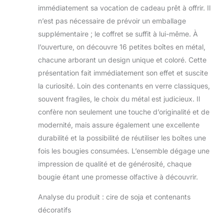
Mais elle peut également créer une
immédiatement sa vocation de cadeau prêt à offrir. Il
atmosphère romantique et
n’est pas nécessaire de prévoir un emballage
chaleureuse, et l'arôme ne disparaît
pas, peu importe combien de temps il
supplémentaire ; le coffret se suffit à lui-même. À
faut pour brûler.
【Cadeau cadeau
l’ouverture, on découvre 16 petites boîtes en métal,
noel 】: le coffret cadeau femme
chacune arborant un design unique et coloré. Cette
decoffret cadeau femme est livré dans
présentation fait immédiatement son effet et suscite
un bel emballage. Cadeau parfait pour
Noël, la Saint-Valentin, la fête des
la curiosité. Loin des contenants en verre classiques,
mères, un anniversaire, un
souvent fragiles, le choix du métal est judicieux. Il
anniversaire de mariage. En outre, le
confère non seulement une touche d’originalité et de
design de la petite boîte facilite le
modernité, mais assure également une excellente
transport en voyage. Notre marque
offre un remboursement complet et
durabilité et la possibilité de réutiliser les boîtes une
un retour en cas de problème après
fois les bougies consumées. L’ensemble dégage une
réception du produit. Nous
impression de qualité et de générosité, chaque
garantissons 100 % de satisfaction.
bougie étant une promesse olfactive à découvrir.
【Cire de soja 100 % naturelle 】:
les bougie parfumées sont fabriquées
Analyse du produit : cire de soja et contenants
à partir de cire de soja naturelle, de
décoratifs
mèches de coton sans plomb et
d'huiles essentielles. Brûle sans