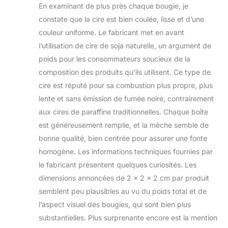
En examinant de plus près chaque bougie, je
fumée noire, plus propre et plus
durable. Sûr et sain, sans colorants
constate que la cire est bien coulée, lisse et d’une
artificiels, sans danger pour le corps
couleur uniforme. Le fabricant met en avant
humain et les animaux domestiques,
l’utilisation de cire de soja naturelle, un argument de
respectueux de l'environnement.
poids pour les consommateurs soucieux de la
【Ensemble de bougies en cire de
soja longue durée】: chaque cadeau
composition des produits qu’ils utilisent. Ce type de
noel femme de soja mesure 2,5 oz, 18
cire est réputé pour sa combustion plus propre, plus
à 20 heures de combustion, la coupe
lente et sans émission de fumée noire, contrairement
de la mèche aide à prolonger la durée
aux cires de paraffine traditionnelles. Chaque boîte
de combustion. Cire de soja naturelle
est généreusement remplie, et la mèche semble de
et mèches sans plomb tissées en
coton, sans fumée noire, sont plus
bonne qualité, bien centrée pour assurer une fonte
saines à utiliser et brûlent plus
homogène. Les informations techniques fournies par
uniformément.
【Bougies exquises
le fabricant présentent quelques curiosités. Les
coffret cadeau noel femme】 : Le
dimensions annoncées de 2 x 2 x 2 cm par produit
design exquis de l'emballage ne met
pas seulement en valeur la qualité
semblent peu plausibles au vu du poids total et de
élégante du produit, mais ajoute
l’aspect visuel des bougies, qui sont bien plus
également beaucoup de glamour au
substantielles. Plus surprenante encore est la mention
cadeau. Qu'il s'agisse d'un cadeau