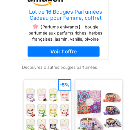
Lot de 16 Bougies Parfumées
Cadeau pour Femme, coffret
cadeau femme,
【Parfums enivrants】: bougie
D'Aromathérapie en Cire de
parfumée aux parfums riches, herbes
Soja Parfumée Naturelle Pour
françaises, jasmin, vanille, pivoine
Cadeau pour Anniversaire
cerise, figue méditerranéenne, sauge,
Maman Fête des Mères Bain
sel de mer, rose, romarin, printemps,
Yoga Valentin Noël
poire anglaise, menthe, lavande,
bleuet, bergamote, gardénia, citron,
Découvrez d’autres bougies parfumées
fraise. Donnez un air frais et un
sommeil profond. Aide à soulager
votre anxiété, votre stress et votre
-5%
fatigue, idéal pour le yoga, le bain, le
spa, etc. pour vous et vous procure
une sensation de détente, crée une
ambiance plus calme et plus agréable.
Mais elle peut également créer une
atmosphère romantique et
chaleureuse, et l'arôme ne disparaît