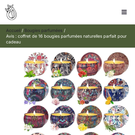
Aller
R
au
e
contenu
c
h
Accueil
Bougies parfumées
Avis : coffret de 16 bougies parfumées naturelles parfait pour
e
cadeau
r
c
h
e
r