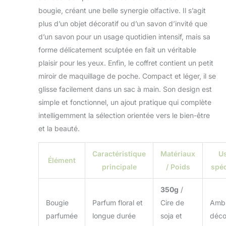
ce savon captivant,
bougie, créant une belle synergie olfactive. Il s’agit
transformant les
bains en moments
plus d’un objet décoratif ou d’un savon d’invité que
de pure indulgence
d’un savon pour un usage quotidien intensif, mais sa
et de charme.
forme délicatement sculptée en fait un véritable
Service après-vente
plaisir pour les yeux. Enfin, le coffret contient un petit
- Notre
engagement
miroir de maquillage de poche. Compact et léger, il se
s'étend au-delà de
glisse facilement dans un sac à main. Son design est
la fourniture de
simple et fonctionnel, un ajout pratique qui complète
produits
intelligemment la sélection orientée vers le bien-être
impeccables. Nous
offrons également
et la beauté.
aux acheteurs une
garantie après-
Caractéristique
Matériaux
U
vente complète. Si
Élément
principale
/ Poids
spéc
vous rencontrez
une insatisfaction
350g
/
dans un délai de 1
an suivant la
Bougie
Parfum floral et
Cire de
Ambi
réception du
parfumée
longue durée
soja et
déco
produit, n'hésitez