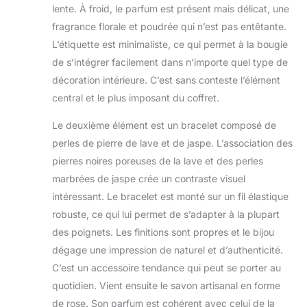
de luxe et
lente. À froid, le parfum est présent mais délicat, une
d'artisanat pour
fragrance florale et poudrée qui n’est pas entêtante.
une expérience de
L’étiquette est minimaliste, ce qui permet à la bougie
bain améliorée.
de s’intégrer facilement dans n’importe quel type de
Infusé avec un
essentiel de rose
décoration intérieure. C’est sans conteste l’élément
séduisant, il offre
central et le plus imposant du coffret.
un parfum floral
enchanté, une
Le deuxième élément est un bracelet composé de
sérénité et un
perles de pierre de lave et de jaspe. L’association des
rajeunissement.
pierres noires poreuses de la lave et des perles
Plus qu'un simple
marbrées de jaspe crée un contraste visuel
savon, cette
création artisanale
intéressant. Le bracelet est monté sur un fil élastique
en forme de rose
robuste, ce qui lui permet de s’adapter à la plupart
est un cadeau
des poignets. Les finitions sont propres et le bijou
attentionné pour les
dégage une impression de naturel et d’authenticité.
occasions
spéciales. Faites-
C’est un accessoire tendance qui peut se porter au
vous plaisir ou
quotidien. Vient ensuite le savon artisanal en forme
offrez à un être cher
de rose. Son parfum est cohérent avec celui de la