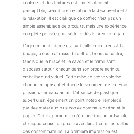
offrant un parfum
couleurs et des textures est immédiatement
enchanteur pour
perceptible, créant une invitation à la découverte et à
votre maison. Notre
la relaxation. Il est clair que ce coffret n’est pas un
bougie sans
toxines est
simple assemblage de produits, mais une expérience
dépourvue de
complète pensée pour séduire dès le premier regard.
phtalates nocifs, de
paraffine ou de
L’agencement interne est particulièrement réussi. La
colorants artificiels,
bougie, pièce maîtresse du coffret, trône au centre,
contenant
tandis que le bracelet, le savon et le miroir sont
uniquement de la
disposés autour, chacun dans son propre écrin ou
cire de soja
naturelle et des
emballage individuel. Cette mise en scène valorise
cires botaniques,
chaque composant et donne le sentiment de recevoir
assurant une
plusieurs cadeaux en un. L’absence de plastique
expérience
superflu est également un point notable, remplacé
naturelle, sûre et
respectueuse des
par des matériaux plus nobles comme le carton et le
animaux. Bracelet
papier. Cette approche confère une touche artisanale
en cristal naturel : le
et respectueuse, en phase avec les attentes actuelles
bracelet en cristal
des consommateurs. La première impression est
se compose de 15