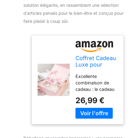
solution élégante, en rassemblant une sélection
d’articles pensés pour le bien-être et conçus pour
faire plaisir à coup sûr.
Coffret Cadeau
Luxe pour
Femme -
Excellente
Bougie
combinaison de
Parfumée
cadeau : le cadeau
350g, Bracelet
de bougies se
Lave & Jaspe,
26,99 €
compose de
Savon Rose
bougies parfumées
Artisanal, Miroir
à la lavande, d'un
de Maquillage -
bracelet en jaspe
Idée Unique
zébré rose et d'un
d'Anniversaire
savon fait à la main