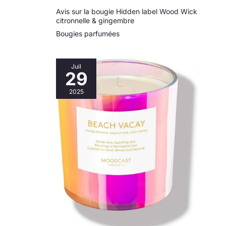
spéciales. Faites-
Avis sur la bougie Hidden label Wood Wick
vous plaisir ou
citronnelle & gingembre
offrez à un être cher
ce savon captivant,
Bougies parfumées
transformant les
bains en moments
de pure indulgence
Juil
29
et de charme.
Service après-vente
2025
- Notre
engagement
s'étend au-delà de
la fourniture de
produits
impeccables. Nous
offrons également
aux acheteurs une
garantie après-
vente complète. Si
vous rencontrez
une insatisfaction
dans un délai de 1