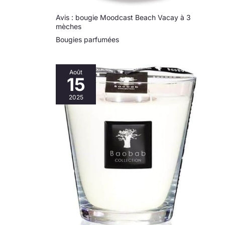
an suivant la
Avis : bougie Moodcast Beach Vacay à 3
réception du
mèches
produit, n'hésitez
Bougies parfumées
pas à le retourner
ou à l'échanger à
tout moment.
Soyez assuré, nous
Août
15
nous engageons à
vous offrir la
2025
solution la plus
appropriée.