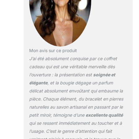
d'anniversaire, de
relaxation ou de
soins personnels
pour les femmes.
Bougie
d'aromathérapie à
la lavande : cette
exquise bougie est
Mon avis sur ce produit
fabriquée à partir de
J’ai été absolument conquise par ce coffret
cire de soja
végétalienne et
cadeau qui est une véritable merveille dès
infusée avec de
l’ouverture : la présentation est
soignée et
l'essence de
élégante
, et la bougie dégage un parfum
lavande naturelle,
délicat absolument envoûtant qui embaume la
offrant un parfum
enchanteur pour
pièce. Chaque élément, du bracelet en pierres
votre maison. Notre
naturelles au savon artisanal en passant par le
bougie sans
petit miroir, témoigne d’une
excellente qualité
toxines est
qui se ressent immédiatement au toucher et à
dépourvue de
phtalates nocifs, de
l’usage. C’est le genre d’attention qui fait
paraffine ou de