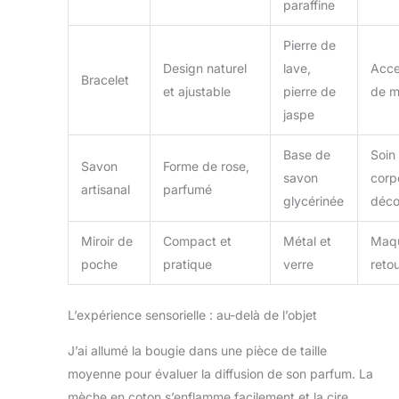
paraffine
pas à le retourner
ou à l'échanger à
Pierre de
tout moment.
Design naturel
lave,
Acce
Soyez assuré, nous
Bracelet
nous engageons à
et ajustable
pierre de
de 
vous offrir la
jaspe
solution la plus
appropriée.
Base de
Soin
Savon
Forme de rose,
savon
corp
artisanal
parfumé
glycérinée
déco
Miroir de
Compact et
Métal et
Maqu
poche
pratique
verre
reto
L’expérience sensorielle : au-delà de l’objet
J’ai allumé la bougie dans une pièce de taille
moyenne pour évaluer la diffusion de son parfum. La
mèche en coton s’enflamme facilement et la cire