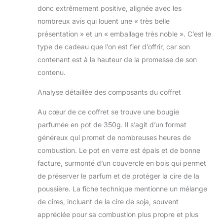
jaspe zébré rose et
donc extrêmement positive, alignée avec les
de 5 perles de lave.
nombreux avis qui louent une « très belle
Ce sont tous des
présentation » et un « emballage très noble ». C’est le
cadeaux naturels
type de cadeau que l’on est fier d’offrir, car son
de la terre, le jaspe
contenant est à la hauteur de la promesse de son
et la lave sont des
pierres très
contenu.
apaisantes. Il
mesure 19,1 cm et
Analyse détaillée des composants du coffret
s'adapte à la
plupart des
Au cœur de ce coffret se trouve une bougie
femmes. Il est relié
parfumée en pot de 350g. Il s’agit d’un format
par 2 cordons
généreux qui promet de nombreuses heures de
élastiques haute
combustion. Le pot en verre est épais et de bonne
densité, ce qui peut
facture, surmonté d’un couvercle en bois qui permet
garantir une
utilisation à long
de préserver le parfum et de protéger la cire de la
terme sans se
poussière. La fiche technique mentionne un mélange
casser. Savon
de cires, incluant de la cire de soja, souvent
naturel à la rose fait
appréciée pour sa combustion plus propre et plus
à la main : mélange