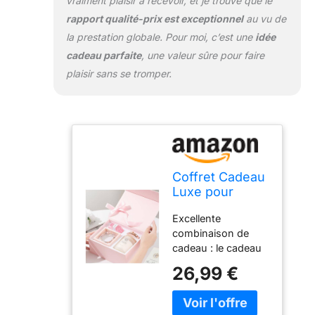
vraiment plaisir à recevoir, et je trouve que le
colorants artificiels,
rapport qualité-prix est exceptionnel
au vu de
contenant
la prestation globale. Pour moi, c’est une
idée
uniquement de la
cire de soja
cadeau parfaite
, une valeur sûre pour faire
naturelle et des
plaisir sans se tromper.
cires botaniques,
assurant une
expérience
naturelle, sûre et
respectueuse des
animaux. Bracelet
en cristal naturel : le
Coffret Cadeau
bracelet en cristal
Luxe pour
se compose de 15
Femme -
jaspe zébré rose et
Excellente
Bougie
de 5 perles de lave.
combinaison de
Parfumée
Ce sont tous des
cadeau : le cadeau
350g, Bracelet
cadeaux naturels
de bougies se
Lave & Jaspe,
26,99 €
de la terre, le jaspe
compose de
Savon Rose
et la lave sont des
bougies parfumées
Artisanal, Miroir
pierres très
à la lavande, d'un
de Maquillage -