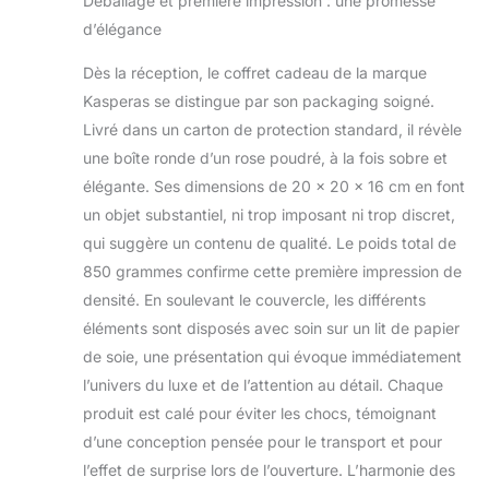
Déballage et première impression : une promesse
à la rose, associées
d’élégance
à des boîtes
d'emballage
Dès la réception, le coffret cadeau de la marque
luxueuses, ce qui
Kasperas se distingue par son packaging soigné.
en fait un excellent
choix pour les
Livré dans un carton de protection standard, il révèle
cadeaux
une boîte ronde d’un rose poudré, à la fois sobre et
d'anniversaire, de
élégante. Ses dimensions de 20 x 20 x 16 cm en font
relaxation ou de
un objet substantiel, ni trop imposant ni trop discret,
soins personnels
pour les femmes.
qui suggère un contenu de qualité. Le poids total de
Bougie
850 grammes confirme cette première impression de
d'aromathérapie à
densité. En soulevant le couvercle, les différents
la lavande : cette
éléments sont disposés avec soin sur un lit de papier
exquise bougie est
fabriquée à partir de
de soie, une présentation qui évoque immédiatement
cire de soja
l’univers du luxe et de l’attention au détail. Chaque
végétalienne et
produit est calé pour éviter les chocs, témoignant
infusée avec de
d’une conception pensée pour le transport et pour
l'essence de
lavande naturelle,
l’effet de surprise lors de l’ouverture. L’harmonie des