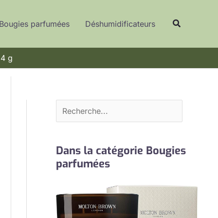
R
Recherche
e
Bougies parfumées
Déshumidificateurs
c
h
 4 g
e
r
c
h
e
r
Dans la catégorie Bougies
parfumées