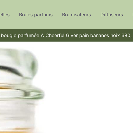
elles
Brules parfums
Brumisateurs
Diffuseurs
: bougie parfumée A Cheerful Giver pain bananes noix 680,