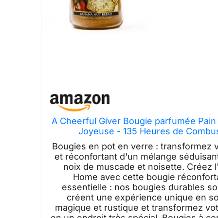
A Cheerful Giver Bougie parfumée Pain 
Joyeuse - 135 Heures de Combu
Bougies en pot en verre : transformez v
et réconfortant d'un mélange séduisant
noix de muscade et noisette. Créez l
Home avec cette bougie réconforta
essentielle : nos bougies durables so
créent une expérience unique en s
magique et rustique et transformez votr
en un endroit très spécial. Bougies à c