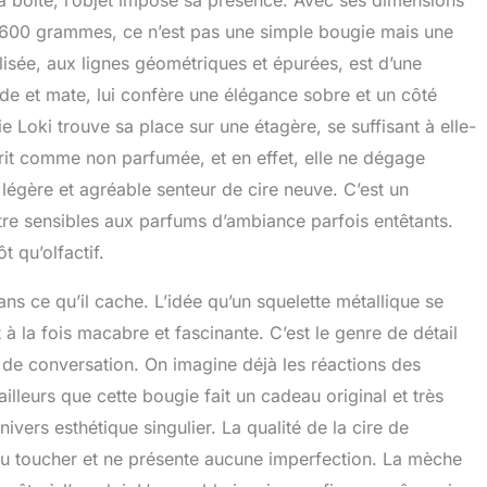
sa boîte, l’objet impose sa présence. Avec ses dimensions
 600 grammes, ce n’est pas une simple bougie mais une
lisée, aux lignes géométriques et épurées, est d’une
de et mate, lui confère une élégance sobre et un côté
 Loki trouve sa place sur une étagère, se suffisant à elle-
rit comme non parfumée, et en effet, elle ne dégage
légère et agréable senteur de cire neuve. C’est un
e sensibles aux parfums d’ambiance parfois entêtants.
t qu’olfactif.
dans ce qu’il cache. L’idée qu’un squelette métallique se
à la fois macabre et fascinante. C’est le genre de détail
t de conversation. On imagine déjà les réactions des
’ailleurs que cette bougie fait un cadeau original et très
vers esthétique singulier. La qualité de la cire de
 au toucher et ne présente aucune imperfection. La mèche