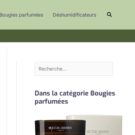
R
Recherche
e
Bougies parfumées
Déshumidificateurs
c
h
e
r
c
h
e
r
Dans la catégorie Bougies
parfumées