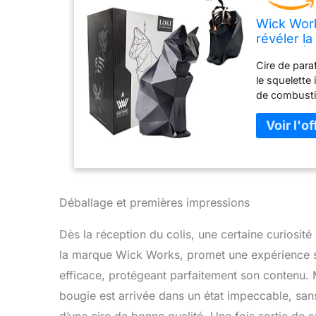
Wick Work
révéler la
heures | 
Cire de paraf
bureau (n
le squelette
de combusti
squelette de
au monde. Di
profondeur B
amis chats e
résilience e
vous avez te
du squelette
Déballage et premières impressions
chose que v
chat pour le
Dès la réception du colis, une certaine curiosit
la marque Wick Works, promet une expérience sor
efficace, protégeant parfaitement son contenu. M
bougie est arrivée dans un état impeccable, sans