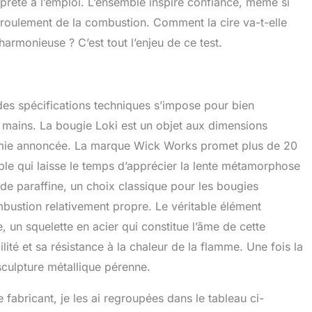
prête à l’emploi. L’ensemble inspire confiance, même si
roulement de la combustion. Comment la cire va-t-elle
harmonieuse ? C’est tout l’enjeu de ce test.
des spécifications techniques s’impose pour bien
 mains. La bougie Loki est un objet aux dimensions
nomie annoncée. La marque Wick Works promet plus de 20
le qui laisse le temps d’apprécier la lente métamorphose
e de paraffine, un choix classique pour les bougies
bustion relativement propre. Le véritable élément
e, un squelette en acier qui constitue l’âme de cette
lité et sa résistance à la chaleur de la flamme. Une fois la
sculpture métallique pérenne.
 fabricant, je les ai regroupées dans le tableau ci-