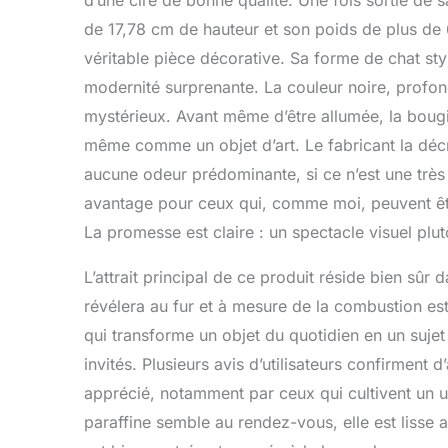
d’une cire de bonne qualité. Une fois sortie de 
de 17,78 cm de hauteur et son poids de plus de
véritable pièce décorative. Sa forme de chat sty
modernité surprenante. La couleur noire, profon
mystérieux. Avant même d’être allumée, la bougie
même comme un objet d’art. Le fabricant la déc
aucune odeur prédominante, si ce n’est une très 
avantage pour ceux qui, comme moi, peuvent êtr
La promesse est claire : un spectacle visuel plutô
L’attrait principal de ce produit réside bien sûr 
révélera au fur et à mesure de la combustion est 
qui transforme un objet du quotidien en un suje
invités. Plusieurs avis d’utilisateurs confirment d
apprécié, notamment par ceux qui cultivent un uni
paraffine semble au rendez-vous, elle est lisse