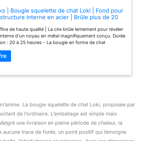
s | Bougie squelette de chat Loki | Fond pour
 structure interne en acier | Brûle plus de 20
Parfait pour la décoration de la maison ou du
fine de haute qualité | La cire brûle lentement pour révéler
oir, non parfumé)
 interne d'un noyau en métal magnifiquement conçu. Durée
on : 20 à 25 heures - La bougie en forme de chat
 mèche brûle plus longtemps que la sieste la plus longue
mensions : 17,8 cm de haut x 12,7 cm de large x 7,6 cm de
eau ou effrayant ? | Tout comme la complexité de nos
ux-mêmes, cette bougie célèbre leur élégance, leur
t leur mystérieux. Souvenir après avoir brûlé | Une fois que
rminé avec la bougie, ce chat a une autre vie. L'intérieur
 en acier inoxydable poli et fabriqué à la main est quelque
ous pouvez placer sur l'étagère pour commémorer votre
s années à venir.
é m’anime. La bougie squelette de chat Loki, proposée par
tant de l’ordinaire. L’emballage est simple mais
algré une livraison en pleine période de chaleur, la
 aucune trace de fonte, un point positif qui témoigne