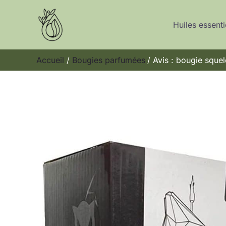
Aller
au
Huiles essenti
contenu
Accueil
Bougies parfumées
Avis : bougie sque