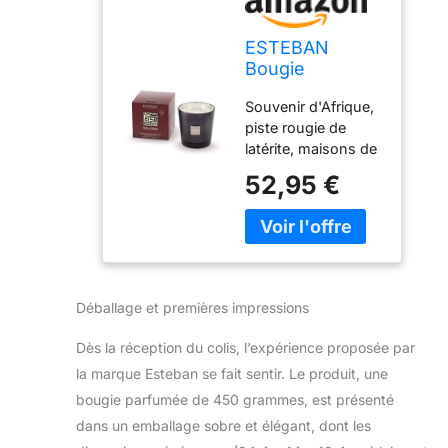
ESTEBAN
Bougie
parfumée 450
Souvenir d'Afrique,
GR Teck &
piste rougie de
Tonka
latérite, maisons de
bois emplies
52,95 €
d'épices : cannelle,
muscade, girofle en
attente de
chargement pour
d'autres continents.
Teck & Tonka
Déballage et premières impressions
recompose cet
accord, l'un des
Dès la réception du colis, l’expérience proposée par
plus délicieux de
la marque Esteban se fait sentir. Le produit, une
l'histoire des
bougie parfumée de 450 grammes, est présenté
parfums.
dans un emballage sobre et élégant, dont les