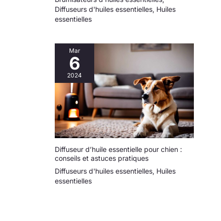
lumière, protège
Diffuseurs d'huiles essentielles
,
Huiles
pour un contrôle
contre les rayons
essentielles
précis de la
UV, prolonge la
quantité. La taille
durée de vie et
est de 3,5x11 cm.
protège l'intégrité
Sa taille portable le
Mar
du contenu.
6
rend très approprié
ÉTANCHE ET
pour voyager dans
2024
FACILE À PORTER:
un sac. Vous
Bouteilles en Verre
pouvez emporter
Vide avec Compte-
des liquides avec
gouttes Bouche de
vous pour les soins
bouteille filetée qui
quotidiens des
correspond
yeux, du visage et
étroitement au
du corps. 【Large
Diffuseur d’huile essentielle pour chien :
bouchon de la
application】le
conseils et astuces pratiques
bouteille noire, elle
paquet de 6 flacons
peut empêcher les
Diffuseurs d'huiles essentielles
,
Huiles
compte-gouttes est
fuites de liquide
essentielles
parfait pour les
pour protéger vos
extraits d'herbes,
précieuses huiles.
les mélanges et le
La taille pratique la
stockage de