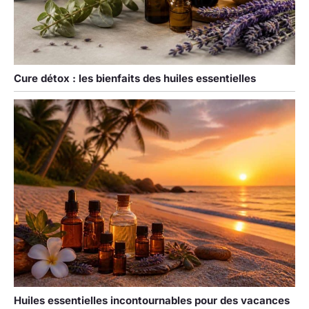
d'huiles capillaires
et d'autres liquides.
Convient pour les
voyages, les
vacances, le
Cure détox : les bienfaits des huiles essentielles
camping, la vie
quotidienne,etc.
Réutilisable,
rechargeable,
écologique et
pratique, ils sont un
cadeau parfait pour
les amateurs
d'huiles
essentielles, les
amis ou les parents.
Huiles essentielles incontournables pour des vacances