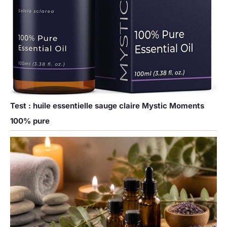
liquides. Les
Compte-gouttes en
vous aideront à
transférer les
liquides dans les
flacons compte-
gouttes en verre
sans dégâts.
NOMBREUSES
UTILISATIONS:
Test : huile essentielle sauge claire Mystic Moments
cette Bouteilles
100% pure
Compte-Gouttes
en Verre Brun Vides
est adaptée pour le
stockage d'huiles
essentielles de
bricolage, d'extraits
d'herbes et de
cosmétiques,
d'huiles de parfum,
d'huiles de barbe,